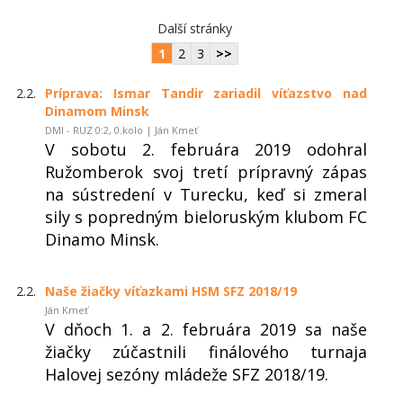
Další stránky
1
2
3
>>
2.2.
Príprava: Ismar Tandir zariadil víťazstvo nad
Dinamom Minsk
DMI - RUZ 0:2, 0.kolo | Ján Kmeť
V sobotu 2. februára 2019 odohral
Ružomberok svoj tretí prípravný zápas
na sústredení v Turecku, keď si zmeral
sily s popredným bieloruským klubom FC
Dinamo Minsk.
2.2.
Naše žiačky víťazkami HSM SFZ 2018/19
Ján Kmeť
V dňoch 1. a 2. februára 2019 sa naše
žiačky zúčastnili finálového turnaja
Halovej sezóny mládeže SFZ 2018/19.