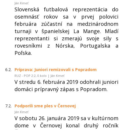
Ján Kmeť
Slovenská futbalová reprezentácia do
osemnásť rokov sa v prvej polovici
februára zúčastní na medzinárodnom
turnaji v španielskej La Mange. Mladí
reprezentanti si zmerajú svoje sily s
rovesníkmi z Nórska, Portugalska a
Poľska.
6.2.
Príprava: Juniori remizovali s Popradom
RUZ - POP 2:2, 0.kolo | Ján Kmeť
V stredu 6. februára 2019 odohrali juniori
domáci prípravný zápas s Popradom.
7.2.
Podporili sme ples v Černovej
Ján Kmeť
V sobotu 26. januára 2019 sa v kultúrnom
dome v Černovej konal druhý ročník