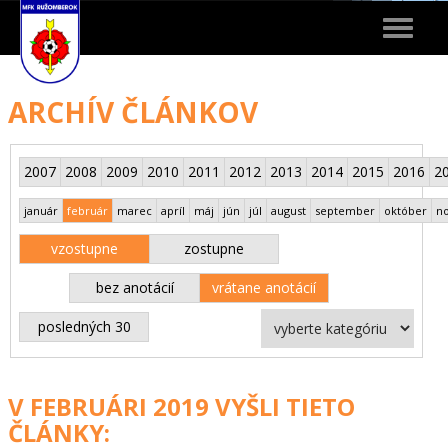
Toggle
navigat
ARCHÍV ČLÁNKOV
2007
2008
2009
2010
2011
2012
2013
2014
2015
2016
2
január
február
marec
apríl
máj
jún
júl
august
september
október
n
vzostupne
zostupne
bez anotácií
vrátane anotácií
posledných 30
V FEBRUÁRI 2019 VYŠLI TIETO
ČLÁNKY: