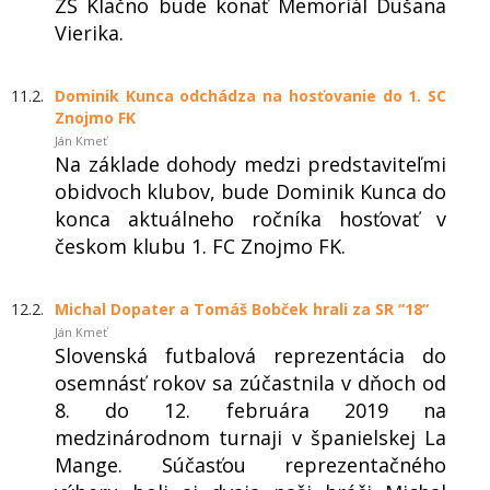
ZŠ Klačno bude konať Memoriál Dušana
Vierika.
11.2.
Dominik Kunca odchádza na hosťovanie do 1. SC
Znojmo FK
Ján Kmeť
Na základe dohody medzi predstaviteľmi
obidvoch klubov, bude Dominik Kunca do
konca aktuálneho ročníka hosťovať v
českom klubu 1. FC Znojmo FK.
12.2.
Michal Dopater a Tomáš Bobček hrali za SR “18“
Ján Kmeť
Slovenská futbalová reprezentácia do
osemnásť rokov sa zúčastnila v dňoch od
8. do 12. februára 2019 na
medzinárodnom turnaji v španielskej La
Mange. Súčasťou reprezentačného