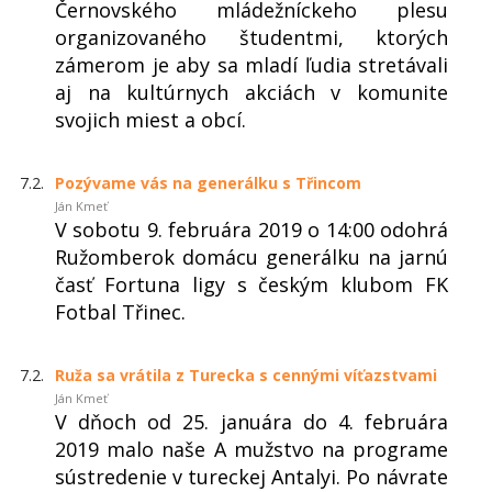
Černovského mládežníckeho plesu
organizovaného študentmi, ktorých
zámerom je aby sa mladí ľudia stretávali
aj na kultúrnych akciách v komunite
svojich miest a obcí.
7.2.
Pozývame vás na generálku s Třincom
Ján Kmeť
V sobotu 9. februára 2019 o 14:00 odohrá
Ružomberok domácu generálku na jarnú
časť Fortuna ligy s českým klubom FK
Fotbal Třinec.
7.2.
Ruža sa vrátila z Turecka s cennými víťazstvami
Ján Kmeť
V dňoch od 25. januára do 4. februára
2019 malo naše A mužstvo na programe
sústredenie v tureckej Antalyi. Po návrate