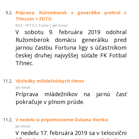
9.2.
Príprava: Ružomberok v generálke prehral s
Třincom + FOTO
RUZ - FFT 0:1, 0.kolo | Ján Kmeť
V sobotu 9. februára 2019 odohral
Ružomberok domácu generálku pred
jarnou časťou Fortuna ligy s účastníkom
českej druhej najvyššej súťaže FK Fotbal
Třinec.
11.2.
Výsledky mládežníckych tímov
Ján Kmeť
Príprava mládežníkov na jarnú časť
pokračuje v plnom prúde.
11.2.
V nedeľu si pripomenieme Dušana Vierika
Ján Kmeť
V nedeľu 17. februára 2019 sa v telocvični