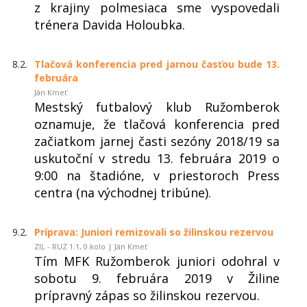
z krajiny polmesiaca sme vyspovedali
trénera Davida Holoubka.
8.2.
Tlačová konferencia pred jarnou časťou bude 13.
februára
Ján Kmeť
Mestský futbalový klub Ružomberok
oznamuje, že tlačová konferencia pred
začiatkom jarnej časti sezóny 2018/19 sa
uskutoční v stredu 13. februára 2019 o
9:00 na štadióne, v priestoroch Press
centra (na východnej tribúne).
9.2.
Príprava: Juniori remizovali so žilinskou rezervou
ZIL - RUZ 1:1, 0.kolo | Ján Kmeť
Tím MFK Ružomberok juniori odohral v
sobotu 9. februára 2019 v Žiline
prípravný zápas so žilinskou rezervou.