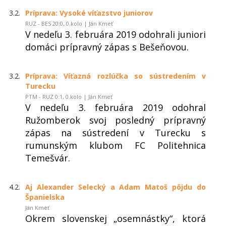
3.2.
Príprava: Vysoké víťazstvo juniorov
RUZ - BES 20:0, 0.kolo | Ján Kmeť
V nedeľu 3. februára 2019 odohrali juniori
domáci prípravný zápas s Bešeňovou.
3.2.
Príprava: Víťazná rozlúčka so sústredením v
Turecku
PTM - RUZ 0:1, 0.kolo | Ján Kmeť
V nedeľu 3. februára 2019 odohral
Ružomberok svoj posledný prípravný
zápas na sústredení v Turecku s
rumunským klubom FC Politehnica
Temešvár.
4.2.
Aj Alexander Selecký a Adam Matoš pôjdu do
Španielska
Ján Kmeť
Okrem slovenskej „osemnástky“, ktorá