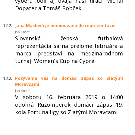
výberu boli aj dvaja naši hráči Michal
Dopater a Tomáš Bobček.
12.2.
Jana Maslová je nominovaná do reprezentácie
Ján Kmeť
Slovenská ženská futbalová
reprezentácia sa na prelome februára a
marca predstaví na medzinárodnom
turnaji Women´s Cup na Cypre.
13.2.
Pozývame vás na domáci zápas so Zlatými
Moravcami
Ján Kmeť
V sobotu 16. februára 2019 o 14:00
odohrá Ružomberok domáci zápas 19.
kola Fortuna ligy so Zlatými Moravcami.