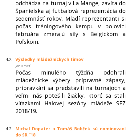
odchádza na turnaj v La Mange, zavíta do
Španielska aj futbalová reprezentácia do
sedemnásť rokov. Mladí reprezentanti si
počas tréningového kempu v polovici
februára zmerajú sily s Belgickom a
Poľskom.
4.2.
Výsledky mládežníckych tímov
Ján Kmeť
Počas minulého týždňa odohrali
mládežnícke výbery prípravné zápasy,
prípravkári sa predstavili na turnajoch a
veľmi nás potešili žiačky, ktoré sa stali
víťazkami Halovej sezóny mládeže SFZ
2018/19.
4.2.
Michal Dopater a Tomáš Bobček sú nominovaní
do SR “18“