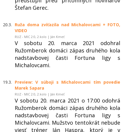
predstúpil pred prítomných novinárov
Štefan Gerec.
20.3.
Ruža doma zvíťazila nad Michalovcami + FOTO,
VIDEO
RUZ - MIC 2:0, 2.kolo | Ján Kmeť
V sobotu 20. marca 2021 odohral
Ružomberok domáci zápas druhého kola
nadstavbovej časti Fortuna ligy s
Michalovcami.
19.3.
Preview: V súboji s Michalovcami tím povedie
Marek Sapara
RUZ - MIC 2:0, 2.kolo | Ján Kmeť
V sobotu 20. marca 2021 o 17:00 odohrá
Ružomberok domáci zápas druhého kola
nadstavbovej časti Fortuna ligy s
Michalovcami. Mužstvo tentokrát nebude
viesť tréner Ján Haspra, ktorý je v