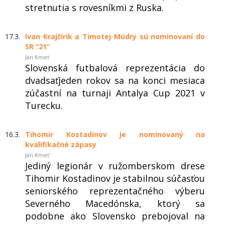
stretnutia s rovesníkmi z Ruska.
17.3.
Ivan Krajčírik a Timotej Múdry sú nominovaní do
SR “21“
Ján Kmeť
Slovenská futbalová reprezentácia do
dvadsaťjeden rokov sa na konci mesiaca
zúčastní na turnaji Antalya Cup 2021 v
Turecku.
16.3.
Tihomir Kostadinov je nominovaný na
kvalifikačné zápasy
Ján Kmeť
Jediný legionár v ružomberskom drese
Tihomir Kostadinov je stabilnou súčasťou
seniorského reprezentačného výberu
Severného Macedónska, ktorý sa
podobne ako Slovensko prebojoval na