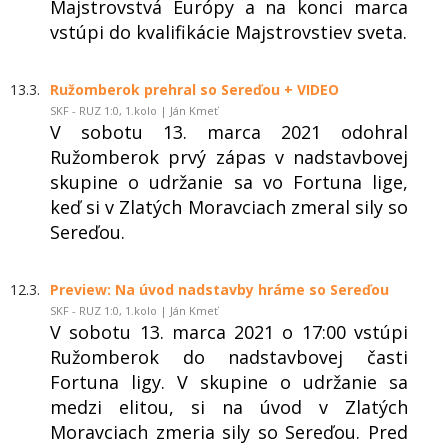
Majstrovstvá Európy a na konci marca
vstúpi do kvalifikácie Majstrovstiev sveta.
13.3.
Ružomberok prehral so Sereďou + VIDEO
SKF - RUZ 1:0, 1.kolo | Ján Kmeť
V sobotu 13. marca 2021 odohral
Ružomberok prvý zápas v nadstavbovej
skupine o udržanie sa vo Fortuna lige,
keď si v Zlatých Moravciach zmeral sily so
Sereďou.
12.3.
Preview: Na úvod nadstavby hráme so Sereďou
SKF - RUZ 1:0, 1.kolo | Ján Kmeť
V sobotu 13. marca 2021 o 17:00 vstúpi
Ružomberok do nadstavbovej časti
Fortuna ligy. V skupine o udržanie sa
medzi elitou, si na úvod v Zlatých
Moravciach zmeria sily so Sereďou. Pred