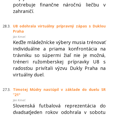
potrebuje finančne náročnú liečbu v
zahraničí.
28.3.
U8 odohrala virtuálny prípravný zápas s Duklou
Praha
Ján Kmeť
Keďže mládežnícke výbery musia trénovať
individuálne a priama konfrontácia na
trávniku so súpermi žiaľ nie je možná,
tréneri ružomberskej prípravky U8 s
radosťou privítali výzvu Dukly Praha na
virtuálny duel.
27.3.
Timotej Múdry nastúpil v základe do duelu SR
“21"
Ján Kmeť
Slovenská futbalová reprezentácia do
dvadsaťjeden rokov odohrala v sobotu