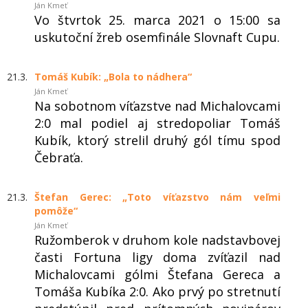
Ján Kmeť
Vo štvrtok 25. marca 2021 o 15:00 sa
uskutoční žreb osemfinále Slovnaft Cupu.
21.3.
Tomáš Kubík: „Bola to nádhera“
Ján Kmeť
Na sobotnom víťazstve nad Michalovcami
2:0 mal podiel aj stredopoliar Tomáš
Kubík, ktorý strelil druhý gól tímu spod
Čebraťa.
21.3.
Štefan Gerec: „Toto víťazstvo nám veľmi
pomôže“
Ján Kmeť
Ružomberok v druhom kole nadstavbovej
časti Fortuna ligy doma zvíťazil nad
Michalovcami gólmi Štefana Gereca a
Tomáša Kubíka 2:0. Ako prvý po stretnutí