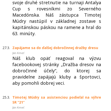
svoje druhé stretnutie na turnaji Antalya
Cup s rovesníkmi zo Severného
Macedónska. Náš zástupca Timotej
Múdry nastúpil v základnej zostave s
kapitánskou páskou na ramene a hral do
63. minúty.
27.3.
Zapájame sa do ďalšej dobročinnej dražby dresu
Ján Kmeť
Náš klub opäť reagoval na výzvu
facebookovej stránky „Dražba dresov na
dobročinné účely“, do ktorej sa
pravidelne zapájajú kluby a športovci,
aby pomohli dobrej veci.
25.3.
Timotej Múdry sa asistenciou podieľal na výhre
SR “21“
Ján Kmeť