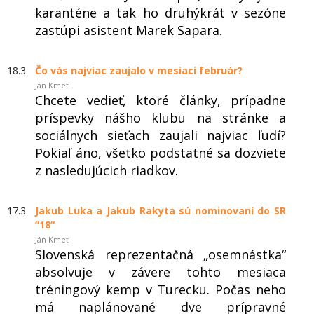
karanténe a tak ho druhýkrát v sezóne
zastúpi asistent Marek Sapara.
18.3.
Čo vás najviac zaujalo v mesiaci február?
Ján Kmeť
Chcete vedieť, ktoré články, prípadne
príspevky nášho klubu na stránke a
sociálnych sieťach zaujali najviac ľudí?
Pokiaľ áno, všetko podstatné sa dozviete
z nasledujúcich riadkov.
17.3.
Jakub Luka a Jakub Rakyta sú nominovaní do SR
“18“
Ján Kmeť
Slovenská reprezentačná „osemnástka“
absolvuje v závere tohto mesiaca
tréningový kemp v Turecku. Počas neho
má naplánované dve prípravné