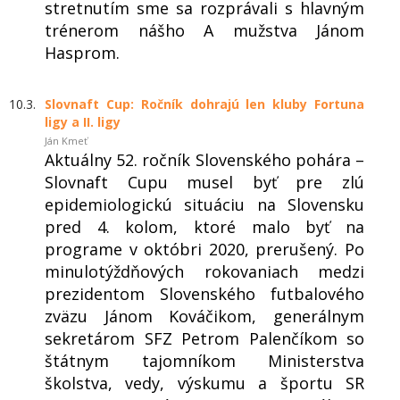
stretnutím sme sa rozprávali s hlavným
trénerom nášho A mužstva Jánom
Hasprom.
10.3.
Slovnaft Cup: Ročník dohrajú len kluby Fortuna
ligy a II. ligy
Ján Kmeť
Aktuálny 52. ročník Slovenského pohára –
Slovnaft Cupu musel byť pre zlú
epidemiologickú situáciu na Slovensku
pred 4. kolom, ktoré malo byť na
programe v októbri 2020, prerušený. Po
minulotýždňových rokovaniach medzi
prezidentom Slovenského futbalového
zväzu Jánom Kováčikom, generálnym
sekretárom SFZ Petrom Palenčíkom so
štátnym tajomníkom Ministerstva
školstva, vedy, výskumu a športu SR