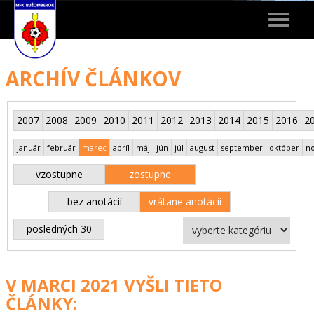
Toggle
navigat
ARCHÍV ČLÁNKOV
2007
2008
2009
2010
2011
2012
2013
2014
2015
2016
2
január
február
marec
apríl
máj
jún
júl
august
september
október
n
vzostupne
zostupne
bez anotácií
vrátane anotácií
posledných 30
V MARCI 2021 VYŠLI TIETO
ČLÁNKY: