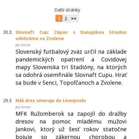
Další stránky
1
2
>>
30.3.
Slovnaft Cup: Zápas s Dunajskou Stredou
odohráme vo Zvolene
Ján Kmeť
Slovenský futbalový zväz určil na základe
pandemických opatrení a Covidovej
mapy Slovenska tri štadióny, na ktorých
sa odohrá osemfinále Slovnaft Cupu. Hrať
sa bude v Senci, Topoľčanoch a Zvolene.
29.3.
Náš dres smeruje do Liverpoolu
Ján Kmeť
MFK Ružomberok sa zapojil do dražby
dresov na pomoc mladému mužovi
Jankovi, ktorý už šesť rokov statočne
bojuje so zákernou chorobou a