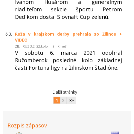
Ivanom Husárom a generálnym
riaditeľom sekcie športu Petrom
Dedíkom dostal Slovnaft Cup zelenú.
6.3.
Ruža v krajskom derby prehrala so Žilinou +
VIDEO
ZIL - RUZ 3:2, 22.kolo | Ján Kmeť
V sobotu 6. marca 2021 odohral
Ružomberok posledné kolo základnej
časti Fortuna ligy na žilinskom štadióne.
Další stránky
1
2
>>
Rozpis zápasov