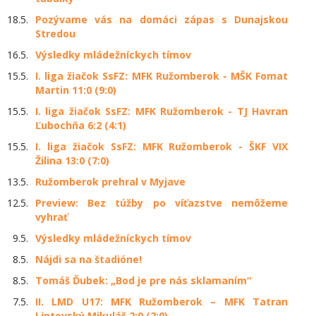
18.5.
Pozývame vás na domáci zápas s Dunajskou
Stredou
16.5.
Výsledky mládežníckych tímov
15.5.
I. liga žiačok SsFZ: MFK Ružomberok - MŠK Fomat
Martin 11:0 (9:0)
15.5.
I. liga žiačok SsFZ: MFK Ružomberok - TJ Havran
Ľubochňa 6:2 (4:1)
15.5.
I. liga žiačok SsFZ: MFK Ružomberok - ŠKF VIX
Žilina 13:0 (7:0)
13.5.
Ružomberok prehral v Myjave
12.5.
Preview: Bez túžby po víťazstve nemôžeme
vyhrať
9.5.
Výsledky mládežníckych tímov
8.5.
Nájdi sa na štadióne!
8.5.
Tomáš Ďubek: „Bod je pre nás sklamaním“
7.5.
II. LMD U17: MFK Ružomberok – MFK Tatran
Liptovský Mikuláš 2:0 (2:0)