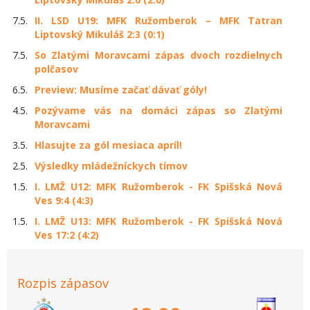
7.5.
II. LSD U19: MFK Ružomberok – MFK Tatran
Liptovský Mikuláš 2:3 (0:1)
7.5.
So Zlatými Moravcami zápas dvoch rozdielnych
polčasov
6.5.
Preview: Musíme začať dávať góly!
4.5.
Pozývame vás na domáci zápas so Zlatými
Moravcami
3.5.
Hlasujte za gól mesiaca apríl!
2.5.
Výsledky mládežníckych tímov
1.5.
I. LMŽ U12: MFK Ružomberok - FK Spišská Nová
Ves 9:4 (4:3)
1.5.
I. LMŽ U13: MFK Ružomberok - FK Spišská Nová
Ves 17:2 (4:2)
Rozpis zápasov