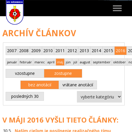
Toggle
navigat
ARCHÍV ČLÁNKOV
2007
2008
2009
2010
2011
2012
2013
2014
2015
2016
2
január
február
marec
apríl
máj
jún
júl
august
september
október
n
vzostupne
zostupne
bez anotácií
vrátane anotácií
posledných 30
V MÁJI 2016 VYŠLI TIETO ČLÁNKY:
30.5.
Naším cieľom je posilnenie realizačného tímu