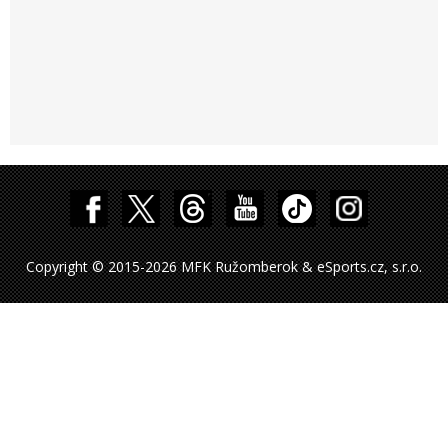
Copyright © 2015-2026 MFK Ružomberok & eSports.cz, s.r.o.