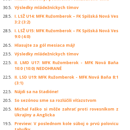
30.5.
Výsledky mládežníckych tímov
28.5.
I. LSŽ U14: MFK Ružomberok – FK Spišská Nová Ves
3:2 (3:2)
28.5.
I. LSŽ U15: MFK Ružomberok – FK Spišská Nová Ves
9:0 (4:0)
26.5.
Hlasujte za gól mesiaca máj!
23.5.
Výsledky mládežníckych tímov
22.5.
II. LMD U17: MFK Ružomberok - MFK Nová Baňa
10:0 (10:0) NEDOHRANÉ
22.5.
II. LSD U19: MFK Ružomberok - MFK Nová Baňa 8:1
(3:1)
22.5.
Nájdi sa na štadióne!
20.5.
So sezónou sme sa rozlúčili víťazstvom
20.5.
Michal Faško si môže zahrať proti rovesníkom z
Ukrajiny a Anglicka
19.5.
Preview: V poslednom kole súboj o prvú polovicu
tabuľky