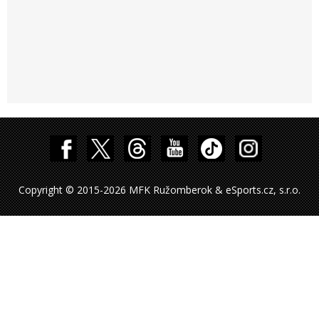
Copyright © 2015-2026 MFK Ružomberok & eSports.cz, s.r.o.