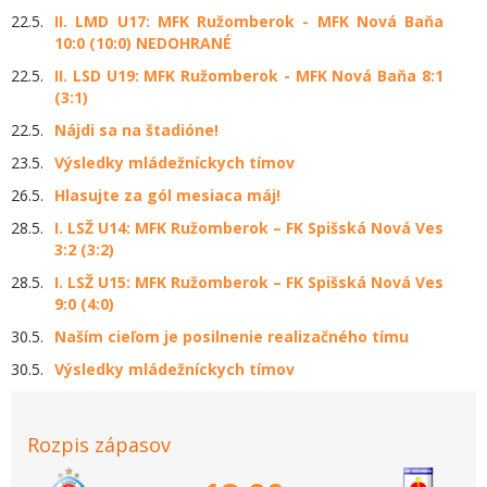
22.5.
II. LMD U17: MFK Ružomberok - MFK Nová Baňa
10:0 (10:0) NEDOHRANÉ
22.5.
II. LSD U19: MFK Ružomberok - MFK Nová Baňa 8:1
(3:1)
22.5.
Nájdi sa na štadióne!
23.5.
Výsledky mládežníckych tímov
26.5.
Hlasujte za gól mesiaca máj!
28.5.
I. LSŽ U14: MFK Ružomberok – FK Spišská Nová Ves
3:2 (3:2)
28.5.
I. LSŽ U15: MFK Ružomberok – FK Spišská Nová Ves
9:0 (4:0)
30.5.
Naším cieľom je posilnenie realizačného tímu
30.5.
Výsledky mládežníckych tímov
Rozpis zápasov