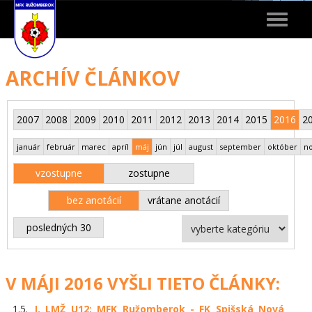
Toggle
navigat
ARCHÍV ČLÁNKOV
2007
2008
2009
2010
2011
2012
2013
2014
2015
2016
2
január
február
marec
apríl
máj
jún
júl
august
september
október
n
vzostupne
zostupne
bez anotácií
vrátane anotácií
posledných 30
V MÁJI 2016 VYŠLI TIETO ČLÁNKY:
1.5.
I. LMŽ U12: MFK Ružomberok - FK Spišská Nová