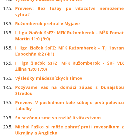
12.5.
Preview: Bez túžby po víťazstve nemôžeme
vyhrať
13.5.
Ružomberok prehral v Myjave
15.5.
I. liga žiačok SsFZ: MFK Ružomberok - MŠK Fomat
Martin 11:0 (9:0)
15.5.
I. liga žiačok SsFZ: MFK Ružomberok - TJ Havran
Ľubochňa 6:2 (4:1)
15.5.
I. liga žiačok SsFZ: MFK Ružomberok - ŠKF VIX
Žilina 13:0 (7:0)
16.5.
Výsledky mládežníckych tímov
18.5.
Pozývame vás na domáci zápas s Dunajskou
Stredou
19.5.
Preview: V poslednom kole súboj o prvú polovicu
tabuľky
20.5.
So sezónou sme sa rozlúčili víťazstvom
20.5.
Michal Faško si môže zahrať proti rovesníkom z
Ukrajiny a Anglicka