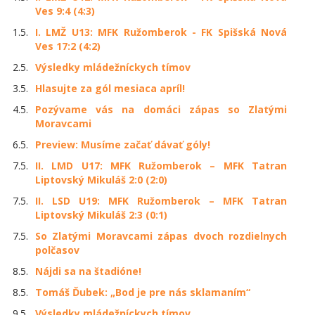
Ves 9:4 (4:3)
1.5.
I. LMŽ U13: MFK Ružomberok - FK Spišská Nová
Ves 17:2 (4:2)
2.5.
Výsledky mládežníckych tímov
3.5.
Hlasujte za gól mesiaca apríl!
4.5.
Pozývame vás na domáci zápas so Zlatými
Moravcami
6.5.
Preview: Musíme začať dávať góly!
7.5.
II. LMD U17: MFK Ružomberok – MFK Tatran
Liptovský Mikuláš 2:0 (2:0)
7.5.
II. LSD U19: MFK Ružomberok – MFK Tatran
Liptovský Mikuláš 2:3 (0:1)
7.5.
So Zlatými Moravcami zápas dvoch rozdielnych
polčasov
8.5.
Nájdi sa na štadióne!
8.5.
Tomáš Ďubek: „Bod je pre nás sklamaním“
9.5.
Výsledky mládežníckych tímov