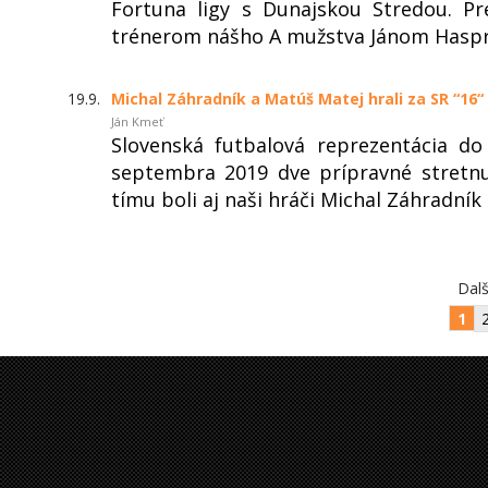
Fortuna ligy s Dunajskou Stredou. P
trénerom nášho A mužstva Jánom Hasp
19.9.
Michal Záhradník a Matúš Matej hrali za SR “16“
Ján Kmeť
Slovenská futbalová reprezentácia do
septembra 2019 dve prípravné stretnu
tímu boli aj naši hráči Michal Záhradník
Dalš
1