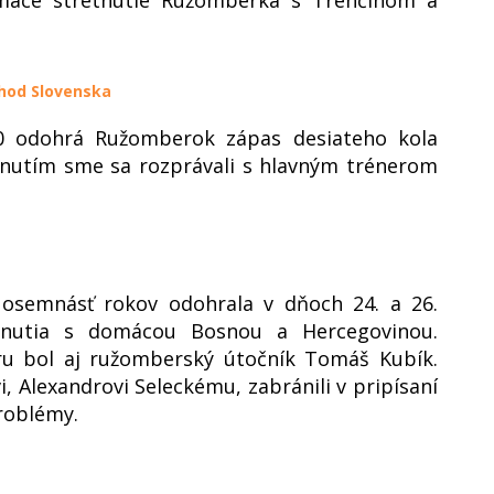
chod Slovenska
0 odohrá Ružomberok zápas desiateho kola
etnutím sme sa rozprávali s hlavným trénerom
 osemnásť rokov odohrala v dňoch 24. a 26.
tnutia s domácou Bosnou a Hercegovinou.
ru bol aj ružomberský útočník Tomáš Kubík.
Alexandrovi Seleckému, zabránili v pripísaní
roblémy.