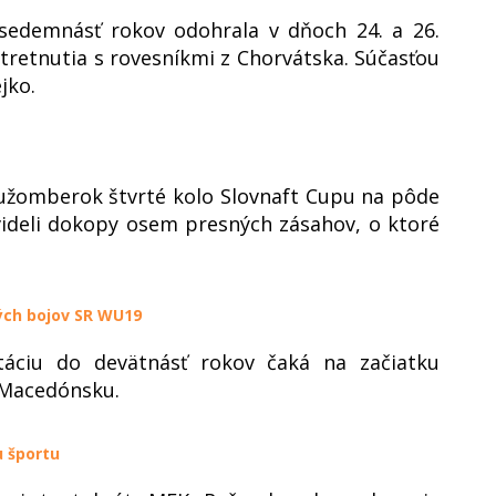
 sedemnásť rokov odohrala v dňoch 24. a 26.
tretnutia s rovesníkmi z Chorvátska. Súčasťou
jko.
užomberok štvrté kolo Slovnaft Cupu na pôde
 videli dokopy osem presných zásahov, o ktoré
ných bojov SR WU19
táciu do devätnásť rokov čaká na začiatku
 Macedónsku.
u športu