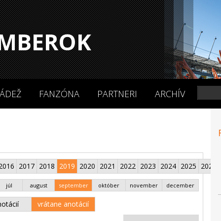
MBEROK
ÁDEŽ
FANZÓNA
PARTNERI
ARCHÍV
2016
2017
2018
2019
2020
2021
2022
2023
2024
2025
2026
júl
august
september
október
november
december
otácií
vrátane anotácií