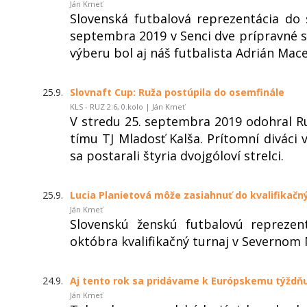
Ján Kmeť
Slovenská futbalová reprezentácia do
septembra 2019 v Senci dve prípravné s
výberu bol aj náš futbalista Adrián Mace
25.9.
Slovnaft Cup: Ruža postúpila do osemfinále
KLS - RUZ 2:6, 0.kolo | Ján Kmeť
V stredu 25. septembra 2019 odohral R
tímu TJ Mladosť Kalša. Prítomní diváci
sa postarali štyria dvojgóloví strelci.
25.9.
Lucia Planietová môže zasiahnuť do kvalifikač
Ján Kmeť
Slovenskú ženskú futbalovú reprezen
októbra kvalifikačný turnaj v Severnom
24.9.
Aj tento rok sa pridávame k Európskemu týždň
Ján Kmeť