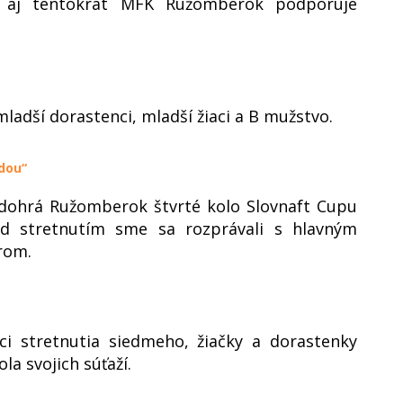
h aj tentokrát MFK Ružomberok podporuje
adší dorastenci, mladší žiaci a B mužstvo.
dou“
odohrá Ružomberok štvrté kolo Slovnaft Cupu
ed stretnutím sme sa rozprávali s hlavným
rom.
ci stretnutia siedmeho, žiačky a dorastenky
la svojich súťaží.