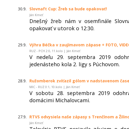
30.9.
Slovnaft Cup: Žreb sa bude opakovať!
Ján Kmeť
Dnešný žreb nám v osemfinále Slovna
opakovať v utorok o 12:30.
29.9.
Výhra Béčka v zaujímavom zápase + FOTO, VID
RUZ - PCH 2:0, 11.kolo | Ján Kmeť
V nedeľu 29. septembra 2019 odoh
jedenásteho kola 2. ligy s Púchovom.
28.9.
Ružomberok zvíťazil gólom v nadstavenom čase
MIC - RUZ 0:1, 10.kolo | Ján Kmeť
V sobotu 28. septembra 2019 odohra
domácimi Michalovcami.
27.9.
RTVS odvysiela naše zápasy s Trenčínom a Žilin
Ján Kmeť
Televízia RTVS prejavila záujem o d