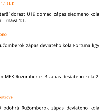
1:1 (1:1)
tarší dorast U19 domáci zápas siedmeho kola
 Trnava 1:1.
IDEO
užomberok zápas deviateho kola Fortuna ligy
ím MFK Ružomberok B zápas desiateho kola 2.
ostrove
0 odohrá Ružomberok zápas deviateho kola