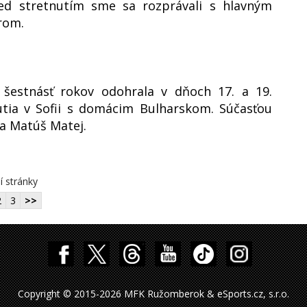
red stretnutím sme sa rozprávali s hlavným
rom.
 šestnásť rokov odohrala v dňoch 17. a 19.
tia v Sofii s domácim Bulharskom. Súčasťou
 a Matúš Matej.
í stránky
2
3
>>
Copyright © 2015-2026 MFK Ružomberok & eSports.cz, s.r.o.