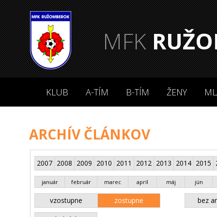
MFK
RUŽO
KLUB
A-TÍM
B-TÍM
ŽENY
ML
ARCHÍV ČLÁNKOV
2007
2008
2009
2010
2011
2012
2013
2014
2015
január
február
marec
apríl
máj
jún
vzostupne
zostupne
bez an