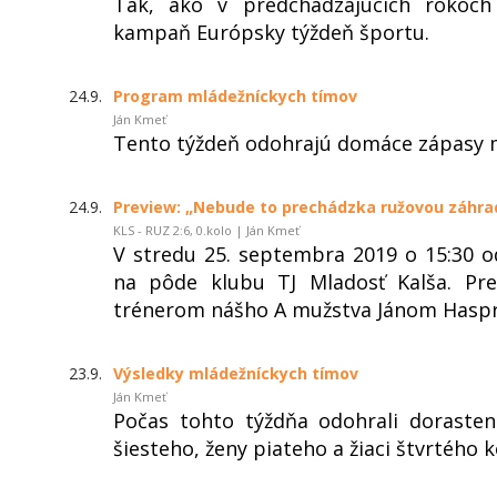
Tak, ako v predchádzajúcich rokoc
kampaň Európsky týždeň športu.
24.9.
Program mládežníckych tímov
Ján Kmeť
Tento týždeň odohrajú domáce zápasy ml
24.9.
Preview: „Nebude to prechádzka ružovou záhra
KLS - RUZ 2:6, 0.kolo | Ján Kmeť
V stredu 25. septembra 2019 o 15:30 
na pôde klubu TJ Mladosť Kalša. Pr
trénerom nášho A mužstva Jánom Hasp
23.9.
Výsledky mládežníckych tímov
Ján Kmeť
Počas tohto týždňa odohrali dorasten
šiesteho, ženy piateho a žiaci štvrtého ko