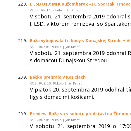
22.9.
I. LSD U19: MFK Ružomberok - FC Spartak Trnava 
RUZ - TRN 1:1, 7.kolo | Ján Kmeť
V sobotu 21. septembra 2019 odohral s
I. LSD, v ktorom remizoval so Spartakom
21.9.
Ruža vybojovala tri body v Dunajskej Strede + V
DST - RUZ 0:1, 9.kolo | Ján Kmeť
V sobotu 21. septembra 2019 odohral R
s domácou Dunajskou Stredou.
20.9.
Béčko prehralo v Košiciach
KOS - RUZ 5:0, 10.kolo | Ján Kmeť
V piatok 20. septembra 2019 odohral t
ligy s domácimi Košicami.
20.9.
Preview: Ruža sa v sobotu predstaví na Žitnom 
DST - RUZ 0:1, 9.kolo | Ján Kmeť
V sobotu 21. septembra 2019 o 17:0