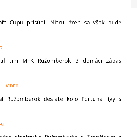
ft Cupu prisúdil Nitru, žreb sa však bude
EO
ral tím MFK Ružomberok B domáci zápas
 + VIDEO
l Ružomberok desiate kolo Fortuna ligy s
ou
omáce stretnutie Ružomberka s Trenčínom a