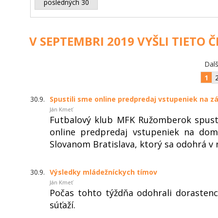
posledných 30
V SEPTEMBRI 2019 VYŠLI TIETO 
Dalš
1
30.9.
Spustili sme online predpredaj vstupeniek na z
Ján Kmeť
Futbalový klub MFK Ružomberok spust
online predpredaj vstupeniek na dom
Slovanom Bratislava, ktorý sa odohrá v 
30.9.
Výsledky mládežníckych tímov
Ján Kmeť
Počas tohto týždňa odohrali dorastenc
súťaží.