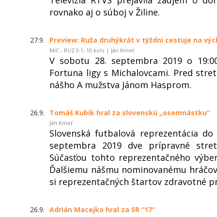
rovnako aj o súboj v Žiline.
27.9.
Preview: Ruža druhýkrát v týždni cestuje na vý
MIC - RUZ 0:1, 10.kolo | Ján Kmeť
V sobotu 28. septembra 2019 o 19:0
Fortuna ligy s Michalovcami. Pred str
nášho A mužstva Jánom Hasprom.
26.9.
Tomáš Kubík hral za slovenskú „osemnástku“
Ján Kmeť
Slovenská futbalová reprezentácia do
septembra 2019 dve prípravné stre
Súčasťou tohto reprezentačného výbe
Ďalšiemu nášmu nominovanému hráčovi, 
si reprezentačných štartov zdravotné p
26.9.
Adrián Macejko hral za SR “17“