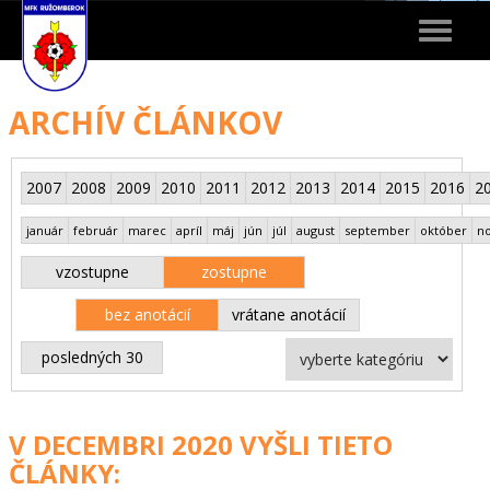
Toggle
navigat
ARCHÍV ČLÁNKOV
2007
2008
2009
2010
2011
2012
2013
2014
2015
2016
2
január
február
marec
apríl
máj
jún
júl
august
september
október
n
vzostupne
zostupne
bez anotácií
vrátane anotácií
posledných 30
V DECEMBRI 2020 VYŠLI TIETO
ČLÁNKY: