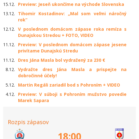
15.12.
Preview: Jeseň ukončíme na východe Slovenska
13.12.
Tihomir Kostadinov: „Mal som veľmi náročný
rok“
12.12.
V poslednom domácom zápase roka remíza s
Dunajskou Stredou + FOTO, VIDEO
11.12.
Preview: V poslednom domácom zápase jesene
privítame Dunajskú Stredu
11.12.
Dres Jána Masla bol vydražený za 230 €
8.12.
Vydražte dres Jána Masla a prispejte na
dobročinné účely!
5.12.
Martin Regáli zariadil bod s Pohroním + VIDEO
4.12.
Preview: V súboji s Pohroním mužstvo povedie
Marek Sapara
Rozpis zápasov
18:00