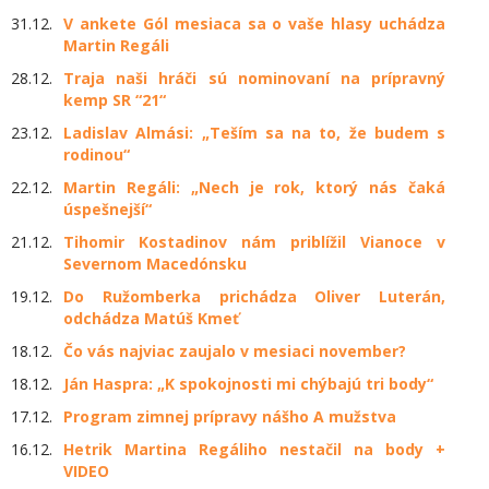
31.12.
V ankete Gól mesiaca sa o vaše hlasy uchádza
Martin Regáli
28.12.
Traja naši hráči sú nominovaní na prípravný
kemp SR “21“
23.12.
Ladislav Almási: „Teším sa na to, že budem s
rodinou“
22.12.
Martin Regáli: „Nech je rok, ktorý nás čaká
úspešnejší“
21.12.
Tihomir Kostadinov nám priblížil Vianoce v
Severnom Macedónsku
19.12.
Do Ružomberka prichádza Oliver Luterán,
odchádza Matúš Kmeť
18.12.
​Čo vás najviac zaujalo v mesiaci november?
18.12.
Ján Haspra: „K spokojnosti mi chýbajú tri body“
17.12.
Program zimnej prípravy nášho A mužstva
16.12.
Hetrik Martina Regáliho nestačil na body +
VIDEO