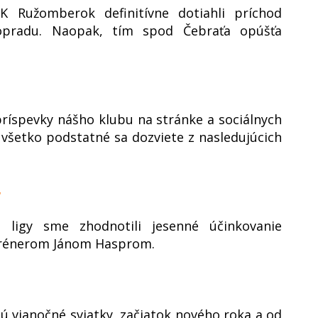
FK Ružomberok definitívne dotiahli príchod
Popradu. Naopak, tím spod Čebraťa opúšťa
príspevky nášho klubu na stránke a sociálnych
o, všetko podstatné sa dozviete z nasledujúcich
“
 ligy sme zhodnotili jesenné účinkovanie
trénerom Jánom Hasprom.
jú vianočné sviatky, začiatok nového roka a od