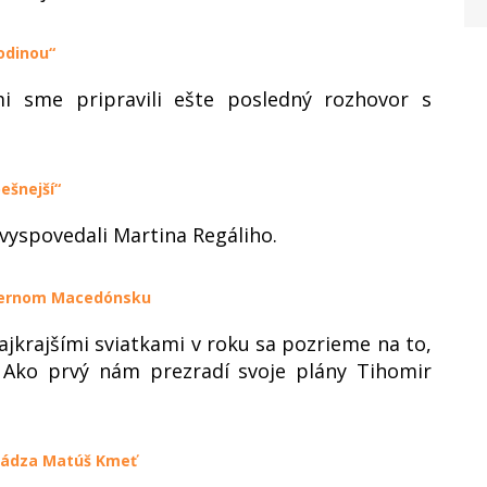
odinou“
i sme pripravili ešte posledný rozhovor s
ešnejší“
yspovedali Martina Regáliho.
Severnom Macedónsku
ajkrajšími sviatkami v roku sa pozrieme na to,
i. Ako prvý nám prezradí svoje plány Tihomir
chádza Matúš Kmeť