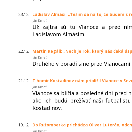
23.12.
Ladislav Almási: „Teším sa na to, že budem s r
Ján Kmeť
Už zajtra sú tu Vianoce a pred nim
Ladislavom Almásim.
22.12.
Martin Regáli: „Nech je rok, ktorý nás čaká úsp
Ján Kmeť
Druhého v poradí sme pred Vianocami v
21.12.
Tihomir Kostadinov nám priblížil Vianoce v 
Ján Kmeť
Vianoce sa blížia a posledné dni pred n
ako ich budú prežívať naši futbalist
Kostadinov.
19.12.
Do Ružomberka prichádza Oliver Luterán, od
Ján Kmeť