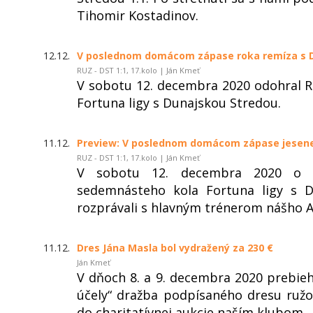
Tihomir Kostadinov.
12.12.
V poslednom domácom zápase roka remíza s D
RUZ - DST 1:1, 17.kolo | Ján Kmeť
V sobotu 12. decembra 2020 odohral
Fortuna ligy s Dunajskou Stredou.
11.12.
Preview: V poslednom domácom zápase jesene
RUZ - DST 1:1, 17.kolo | Ján Kmeť
V sobotu 12. decembra 2020 o 
sedemnásteho kola Fortuna ligy s D
rozprávali s hlavným trénerom nášho
11.12.
Dres Jána Masla bol vydražený za 230 €
Ján Kmeť
V dňoch 8. a 9. decembra 2020 prebie
účely“ dražba podpísaného dresu ruž
do charitatívnej aukcie naším klubom.