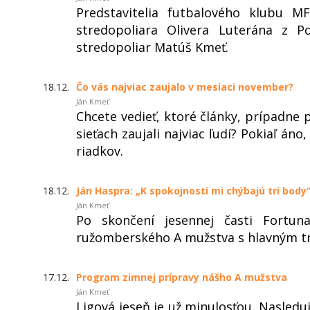
Predstavitelia futbalového klubu M
stredopoliara Olivera Luterána z 
stredopoliar Matúš Kmeť.
18.12.
​Čo vás najviac zaujalo v mesiaci november?
Ján Kmeť
Chcete vedieť, ktoré články, prípadne 
sieťach zaujali najviac ľudí? Pokiaľ án
riadkov.
18.12.
Ján Haspra: „K spokojnosti mi chýbajú tri body
Ján Kmeť
Po skončení jesennej časti Fortuna
ružomberského A mužstva s hlavným 
17.12.
Program zimnej prípravy nášho A mužstva
Ján Kmeť
Ligová jeseň je už minulosťou. Nasledu