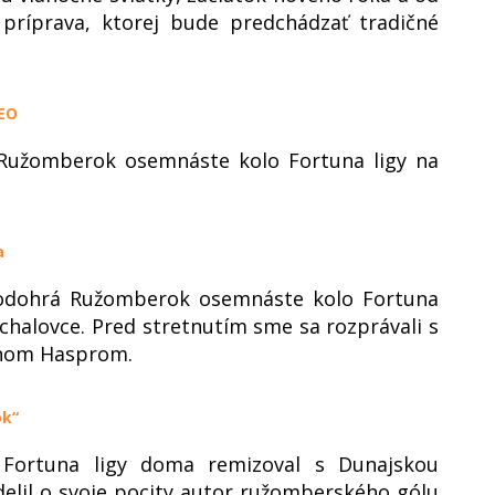
 príprava, ktorej bude predchádzať tradičné
DEO
 Ružomberok osemnáste kolo Fortuna ligy na
a
 odohrá Ružomberok osemnáste kolo Fortuna
chalovce. Pred stretnutím sme sa rozprávali s
ánom Hasprom.
ok“
Fortuna ligy doma remizoval s Dunajskou
delil o svoje pocity autor ružomberského gólu