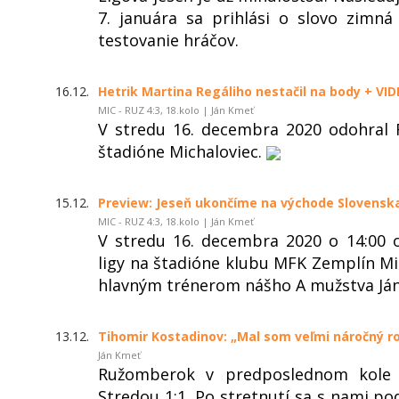
7. januára sa prihlási o slovo zimná
testovanie hráčov.
16.12.
Hetrik Martina Regáliho nestačil na body + VI
MIC - RUZ 4:3, 18.kolo | Ján Kmeť
V stredu 16. decembra 2020 odohral
štadióne Michaloviec.
15.12.
Preview: Jeseň ukončíme na východe Slovensk
MIC - RUZ 4:3, 18.kolo | Ján Kmeť
V stredu 16. decembra 2020 o 14:00
ligy na štadióne klubu MFK Zemplín Mi
hlavným trénerom nášho A mužstva J
13.12.
Tihomir Kostadinov: „Mal som veľmi náročný r
Ján Kmeť
Ružomberok v predposlednom kole 
Stredou 1:1. Po stretnutí sa s nami po