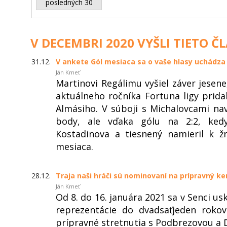
posledných 30
V DECEMBRI 2020 VYŠLI TIETO Č
31.12.
V ankete Gól mesiaca sa o vaše hlasy uchádza
Ján Kmeť
Martinovi Regálimu vyšiel záver jese
aktuálneho ročníka Fortuna ligy pridal
Almásiho. V súboji s Michalovcami nav
body, ale vďaka gólu na 2:2, ked
Kostadinova a tiesnený namieril k žr
mesiaca.
28.12.
Traja naši hráči sú nominovaní na prípravný ke
Ján Kmeť
Od 8. do 16. januára 2021 sa v Senci u
reprezentácie do dvadsaťjeden roko
prípravné stretnutia s Podbrezovou a 