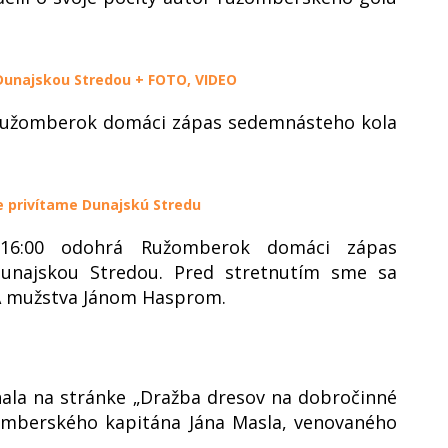
unajskou Stredou + FOTO, VIDEO
 Ružomberok domáci zápas sedemnásteho kola
 privítame Dunajskú Stredu
16:00 odohrá Ružomberok domáci zápas
unajskou Stredou. Pred stretnutím sme sa
 A mužstva Jánom Hasprom.
hala na stránke „Dražba dresov na dobročinné
omberského kapitána Jána Masla, venovaného