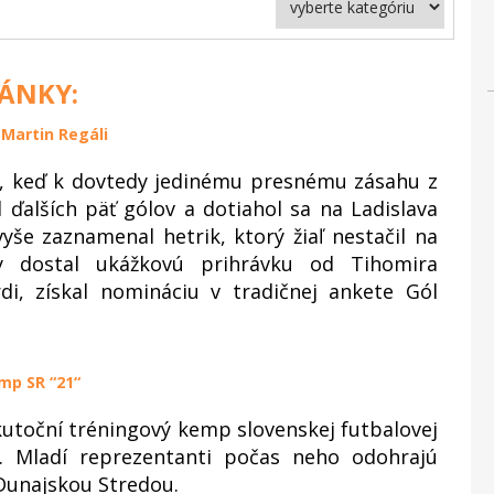
LÁNKY:
 Martin Regáli
ne, keď k dovtedy jedinému presnému zásahu z
 ďalších päť gólov a dotiahol sa na Ladislava
yše zaznamenal hetrik, ktorý žiaľ nestačil na
y dostal ukážkovú prihrávku od Tihomira
di, získal nomináciu v tradičnej ankete Gól
mp SR “21“
skutoční tréningový kemp slovenskej futbalovej
v. Mladí reprezentanti počas neho odohrajú
Dunajskou Stredou.