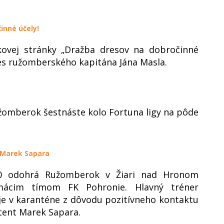
inné účely!
kovej stránky „Dražba dresov na dobročinné
res ružomberského kapitána Jána Masla.
žomberok šestnáste kolo Fortuna ligy na pôde
 Marek Sapara
0 odohrá Ružomberok v Žiari nad Hronom
mácim tímom FK Pohronie. Hlavný tréner
e v karanténe z dôvodu pozitívneho kontaktu
stent Marek Sapara.