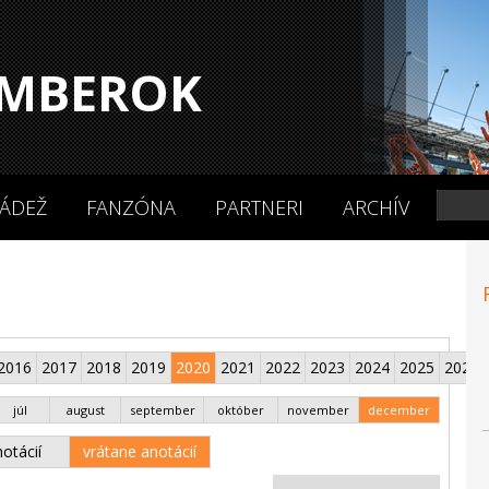
MBEROK
ÁDEŽ
FANZÓNA
PARTNERI
ARCHÍV
2016
2017
2018
2019
2020
2021
2022
2023
2024
2025
2026
júl
august
september
október
november
december
otácií
vrátane anotácií