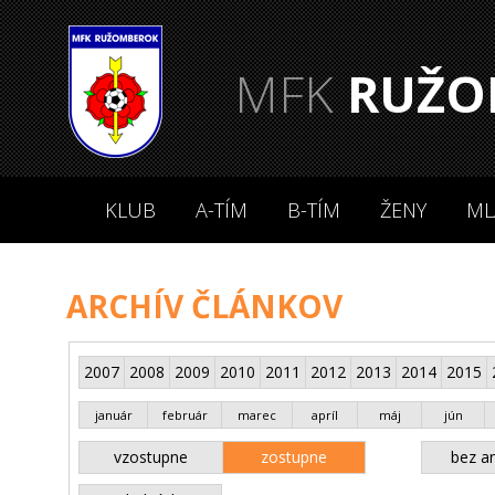
MFK
RUŽO
KLUB
A-TÍM
B-TÍM
ŽENY
ML
ARCHÍV ČLÁNKOV
2007
2008
2009
2010
2011
2012
2013
2014
2015
január
február
marec
apríl
máj
jún
vzostupne
zostupne
bez an