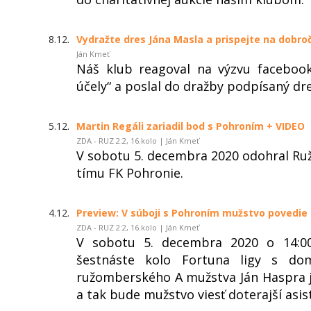
8.12.
Vydražte dres Jána Masla a prispejte na dobroč
Ján Kmeť
Náš klub reagoval na výzvu faceboo
účely“ a poslal do dražby podpísaný d
5.12.
Martin Regáli zariadil bod s Pohroním + VIDEO
ZDA - RUZ 2:2, 16.kolo | Ján Kmeť
V sobotu 5. decembra 2020 odohral Ru
tímu FK Pohronie.
4.12.
Preview: V súboji s Pohroním mužstvo povedie
ZDA - RUZ 2:2, 16.kolo | Ján Kmeť
V sobotu 5. decembra 2020 o 14:0
šestnáste kolo Fortuna ligy s do
ružomberského A mužstva Ján Haspra j
a tak bude mužstvo viesť doterajší asi