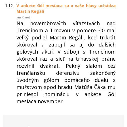
1.12.
V ankete Gól mesiaca sa o vaše hlasy uchádza
Martin Regáli
Ján Kmeť
Na novembrových víťazstvách nad
Trenčínom a Trnavou v pomere 3:0 mal
veľký podiel Martin Regáli, keď trikrát
skóroval a zapojil sa aj do ďalších
gólových akcií. V súboji s Trenčínom
skóroval raz a sieť na trnavskej bráne
rozvlnil dvakrát. Pekný slalom cez
trenčiansku defenzívu zakončený
úvodným gólom domáceho duelu s
mužstvom spod hradu Matúša Čáka mu
priniesol nomináciu v ankete Gól
mesiaca november.