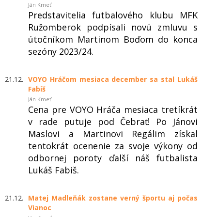
Ján Kmeť
Predstavitelia futbalového klubu MFK
Ružomberok podpísali novú zmluvu s
útočníkom Martinom Boďom do konca
sezóny 2023/24.
21.12.
VOYO Hráčom mesiaca december sa stal Lukáš
Fabiš
Ján Kmeť
Cena pre VOYO Hráča mesiaca tretíkrát
v rade putuje pod Čebrať! Po Jánovi
Maslovi a Martinovi Regálim získal
tentokrát ocenenie za svoje výkony od
odbornej poroty ďalší náš futbalista
Lukáš Fabiš.
21.12.
Matej Madleňák zostane verný športu aj počas
Vianoc