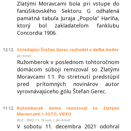
Zlatými Moravcami bola pri vstupe do
fanúšikovského Sektoru G odhalená
pamätná tabuľa Juraja „Popola“ Haríňa,
ktorý bol zakladateľom fanklubu
Concordia 1906.
12.12.
Striedajúci Štefan Gerec rozhodol o deľbe bodov
Ján Kmeť
Ružomberok v poslednom tohtoročnom
domácom súboji remizoval so Zlatými
Moravcami 1:1. Po stretnutí predstúpil
pred prítomných novinárov autor
vyrovnávajúceho gólu Štefan Gerec.
11.12.
Ružomberok doma remizoval so Zlatými
Moravcami + FOTO, VIDEO
RUZ - ZMO 1:1, 18.kolo | Ján Kmeť
V sobotu 11. decembra 2021 odohral