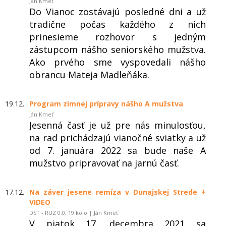
Ján Kmeť
Do Vianoc zostávajú posledné dni a už
tradične počas každého z nich
prinesieme rozhovor s jedným
zástupcom nášho seniorského mužstva.
Ako prvého sme vyspovedali nášho
obrancu Mateja Madleňáka.
19.12.
Program zimnej prípravy nášho A mužstva
Ján Kmeť
Jesenná časť je už pre nás minulosťou,
na rad prichádzajú vianočné sviatky a už
od 7. januára 2022 sa bude naše A
mužstvo pripravovať na jarnú časť.
17.12.
Na záver jesene remíza v Dunajskej Strede +
VIDEO
DST - RUZ 0:0, 19.kolo | Ján Kmeť
V piatok 17. decembra 2021 sa