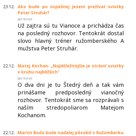
23.12.
Ako bude po úspešnej jeseni prežívať sviatky
Peter Struhár?
Ján Kmeť
Už zajtra sú tu Vianoce a prichádza čas
na posledný rozhovor. Tentokrát dostal
slovo hlavný tréner ružomberského A
mužstva Peter Struhár.
22.12.
Matej Kochan: „Najdôležitejšie je stráviť sviatky
v kruhu najbližších“
Ján Kmeť
O dva dni je tu Štedrý deň a tak vám
prinášame predposledný vianočný
rozhovor. Tentokrát sme sa rozprávali s
naším stredopoliarom Matejom
Kochanom.
22.12.
Martin Boďa bude naďalej pôsobiť v Ružomberku