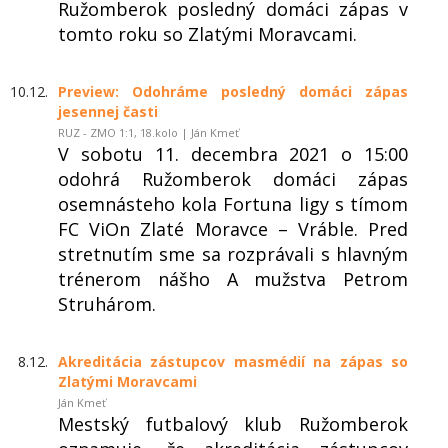
Ružomberok posledný domáci zápas v
tomto roku so Zlatými Moravcami.
10.12.
Preview: Odohráme posledný domáci zápas
jesennej časti
RUZ - ZMO 1:1, 18.kolo | Ján Kmeť
V sobotu 11. decembra 2021 o 15:00
odohrá Ružomberok domáci zápas
osemnásteho kola Fortuna ligy s tímom
FC ViOn Zlaté Moravce – Vráble. Pred
stretnutím sme sa rozprávali s hlavným
trénerom nášho A mužstva Petrom
Struhárom.
8.12.
Akreditácia zástupcov masmédií na zápas so
Zlatými Moravcami
Ján Kmeť
Mestský futbalový klub Ružomberok