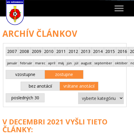
Toggle
navigat
ARCHÍV ČLÁNKOV
2007
2008
2009
2010
2011
2012
2013
2014
2015
2016
2
január
február
marec
apríl
máj
jún
júl
august
september
október
n
vzostupne
zostupne
bez anotácií
vrátane anotácií
posledných 30
V DECEMBRI 2021 VYŠLI TIETO
ČLÁNKY: