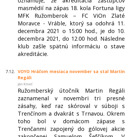
oznamuje, že akreditácia zástupcov
masmédií na zápas 18. kola Fortuna ligy
MFK Ružomberok – FC ViOn Zlaté
Moravce - Vráble, ktorý sa odohrá 11.
decembra 2021 o 15:00 hod., je do 10.
decembra 2021, do 12.00 hod. Následne
klub zašle spätnú informáciu o stave
akreditácie.
7.12.
VOYO Hráčom mesiaca november sa stal Martin
Regáli
Ján Kmeť
Ružomberský útočník Martin Regáli
zaznamenal v novembri tri presné
zásahy, keď raz skóroval v súboji s
Trenčínom a dvakrát s Trnavou. Okrem
toho bol v domácom zápase s
Trenčanmi zapojený do gólovej akcie
zakončenej Samuelom Šefčíkom. V