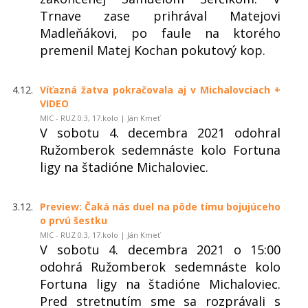
Trnave zase prihrával Matejovi
Madleňákovi, po faule na ktorého
premenil Matej Kochan pokutový kop.
4.12.
Víťazná žatva pokračovala aj v Michalovciach +
VIDEO
MIC - RUZ 0:3, 17.kolo | Ján Kmeť
V sobotu 4. decembra 2021 odohral
Ružomberok sedemnáste kolo Fortuna
ligy na štadióne Michaloviec.
3.12.
Preview: Čaká nás duel na pôde tímu bojujúceho
o prvú šestku
MIC - RUZ 0:3, 17.kolo | Ján Kmeť
V sobotu 4. decembra 2021 o 15:00
odohrá Ružomberok sedemnáste kolo
Fortuna ligy na štadióne Michaloviec.
Pred stretnutím sme sa rozprávali s