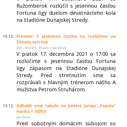
Ružomberok rozlúčil s jesennou časťou
Fortuna ligy duelom devätnásteho kola
na štadióne Dunajskej Stredy.
16.12.
Preview: S jesennou časťou sa rozlúčime na
Žitnom ostrove
DST - RUZ 0:0, 19.kolo | Ján Kmeť
V piatok 17. decembra 2021 o 17:00 sa
rozlúčime s jesennou časťou Fortuna
ligy zápasom na štadióne Dunajskej
Stredy. Pred stretnutím sme sa
rozprávali s hlavným trénerom nášho A
mužstva Petrom Struhárom.
13.12.
Odhalili sme tabuľu na počesť Juraja „Popola“
Haríňa + VIDEO
Ján Kmeť
Pred sobotným domácim súbojom so