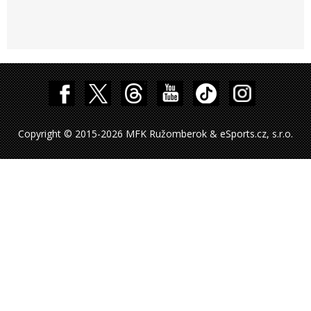
Copyright © 2015-2026 MFK Ružomberok & eSports.cz, s.r.o.