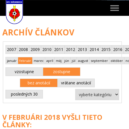
Toggle
navigat
ARCHÍV ČLÁNKOV
2007
2008
2009
2010
2011
2012
2013
2014
2015
2016
2
január
február
marec
apríl
máj
jún
júl
august
september
október
n
vzostupne
zostupne
bez anotácií
vrátane anotácií
posledných 30
V FEBRUÁRI 2018 VYŠLI TIETO
ČLÁNKY: