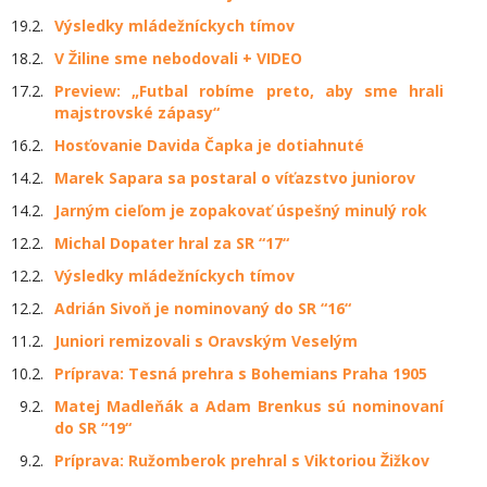
19.2.
Výsledky mládežníckych tímov
18.2.
V Žiline sme nebodovali + VIDEO
17.2.
Preview: „Futbal robíme preto, aby sme hrali
majstrovské zápasy“
16.2.
Hosťovanie Davida Čapka je dotiahnuté
14.2.
Marek Sapara sa postaral o víťazstvo juniorov
14.2.
Jarným cieľom je zopakovať úspešný minulý rok
12.2.
Michal Dopater hral za SR “17“
12.2.
Výsledky mládežníckych tímov
12.2.
Adrián Sivoň je nominovaný do SR “16“
11.2.
Juniori remizovali s Oravským Veselým
10.2.
Príprava: Tesná prehra s Bohemians Praha 1905
9.2.
Matej Madleňák a Adam Brenkus sú nominovaní
do SR “19“
9.2.
Príprava: Ružomberok prehral s Viktoriou Žižkov