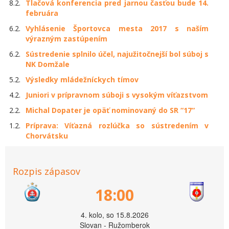
8.2.
Tlačová konferencia pred jarnou časťou bude 14.
februára
6.2.
Vyhlásenie Športovca mesta 2017 s naším
výrazným zastúpením
6.2.
Sústredenie splnilo účel, najužitočnejší bol súboj s
NK Domžale
5.2.
Výsledky mládežníckych tímov
4.2.
Juniori v prípravnom súboji s vysokým víťazstvom
2.2.
Michal Dopater je opäť nominovaný do SR “17“
1.2.
Príprava: Víťazná rozlúčka so sústredením v
Chorvátsku
Rozpis zápasov
18:00
4. kolo, so 15.8.2026
Slovan - Ružomberok