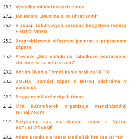
28.2.
Výsledky mládežníckych tímov
27.2.
Ján Maslo: „Musíme si to uhrať sami“
26.2.
V súboji tabuľkových susedov bezgólová remíza
+ FOTO, VIDEO
25.2.
Bezproblémové víťazstvo juniorov v prípravnom
zápase
25.2.
Preview: „Bez ohľadu na tabuľkové postavenie,
chceme ísť za víťazstvom“
23.2.
Adrián Sivoň a Tomáš Kubík hrali za SR “16“
23.2.
ZMENA! Domáci zápas s Nitrou odohráme v
pondelok!
22.2.
Program mládežníckych tímov
21.2.
MFK Ružomberok organizuje medzinárodný
turnaj v Korni
21.2.
Pozývame vás na domáci zápas s Nitrou
AKTUALIZOVANÉ!
20.2.
Adam Brenkus a Matej Madleňák hrali za SR “19“