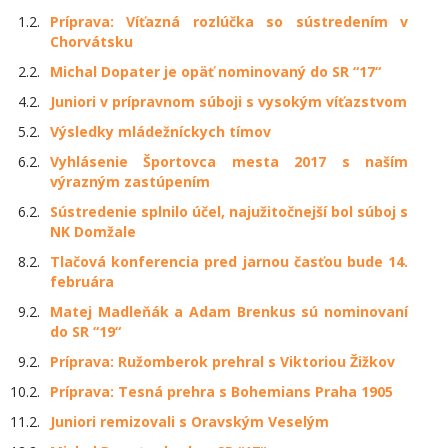
1.2.
Príprava: Víťazná rozlúčka so sústredením v
Chorvátsku
2.2.
Michal Dopater je opäť nominovaný do SR “17“
4.2.
Juniori v prípravnom súboji s vysokým víťazstvom
5.2.
Výsledky mládežníckych tímov
6.2.
Vyhlásenie Športovca mesta 2017 s naším
výrazným zastúpením
6.2.
Sústredenie splnilo účel, najužitočnejší bol súboj s
NK Domžale
8.2.
Tlačová konferencia pred jarnou časťou bude 14.
februára
9.2.
Matej Madleňák a Adam Brenkus sú nominovaní
do SR “19“
9.2.
Príprava: Ružomberok prehral s Viktoriou Žižkov
10.2.
Príprava: Tesná prehra s Bohemians Praha 1905
11.2.
Juniori remizovali s Oravským Veselým