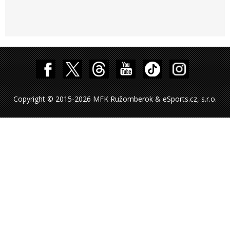
Copyright © 2015-2026 MFK Ružomberok & eSports.cz, s.r.o.