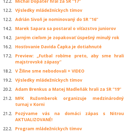
12.2.
Michal Dopater hral za SR “17“
12.2.
Výsledky mládežníckych tímov
12.2.
Adrián Sivoň je nominovaný do SR “16“
14.2.
Marek Sapara sa postaral o víťazstvo juniorov
14.2.
Jarným cieľom je zopakovať úspešný minulý rok
16.2.
Hosťovanie Davida Čapka je dotiahnuté
17.2.
Preview: „Futbal robíme preto, aby sme hrali
majstrovské zápasy“
18.2.
V Žiline sme nebodovali + VIDEO
19.2.
Výsledky mládežníckych tímov
20.2.
Adam Brenkus a Matej Madleňák hrali za SR “19“
21.2.
MFK Ružomberok organizuje medzinárodný
turnaj v Korni
21.2.
Pozývame vás na domáci zápas s Nitrou
AKTUALIZOVANÉ!
22.2.
Program mládežníckych tímov