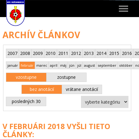
Toggle
navigat
ARCHÍV ČLÁNKOV
2007
2008
2009
2010
2011
2012
2013
2014
2015
2016
2
január
február
marec
apríl
máj
jún
júl
august
september
október
n
vzostupne
zostupne
bez anotácií
vrátane anotácií
posledných 30
V FEBRUÁRI 2018 VYŠLI TIETO
ČLÁNKY: