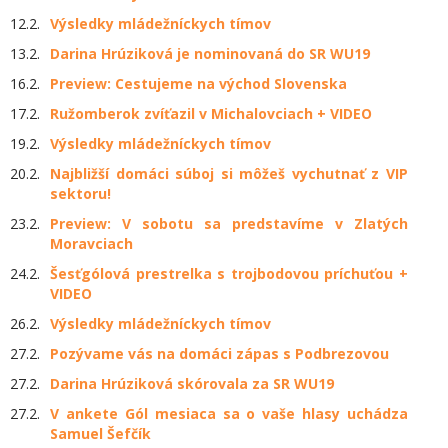
12.2.
Výsledky mládežníckych tímov
13.2.
Darina Hrúziková je nominovaná do SR WU19
16.2.
Preview: Cestujeme na východ Slovenska
17.2.
Ružomberok zvíťazil v Michalovciach + VIDEO
19.2.
Výsledky mládežníckych tímov
20.2.
Najbližší domáci súboj si môžeš vychutnať z VIP
sektoru!
23.2.
Preview: V sobotu sa predstavíme v Zlatých
Moravciach
24.2.
Šesťgólová prestrelka s trojbodovou príchuťou +
VIDEO
26.2.
Výsledky mládežníckych tímov
27.2.
Pozývame vás na domáci zápas s Podbrezovou
27.2.
Darina Hrúziková skórovala za SR WU19
27.2.
V ankete Gól mesiaca sa o vaše hlasy uchádza
Samuel Šefčík