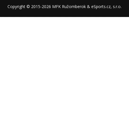
Copyright © 2015-2026 MFK Ružomberok & eSports.cz, s.r.o.