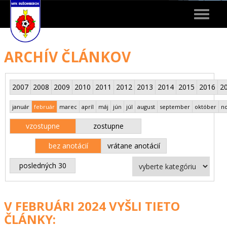
Toggle
navigat
ARCHÍV ČLÁNKOV
2007
2008
2009
2010
2011
2012
2013
2014
2015
2016
2
január
február
marec
apríl
máj
jún
júl
august
september
október
n
vzostupne
zostupne
bez anotácií
vrátane anotácií
posledných 30
V FEBRUÁRI 2024 VYŠLI TIETO
ČLÁNKY: