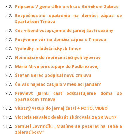
3.2.
Príprava: V generálke prehra s Górnikom Zabrze
5.2.
Bezpečnostné opatrenia na domáci zápas so
Spartakom Trnava
5.2.
Cez víkend vstupujeme do jarnej časti sezóny
6.2.
Pozývame vás na domáci zápas s Trnavou
6.2.
Výsledky mládežníckych tímov
7.2.
Nominácie do reprezentačných výberov
8.2.
Mário Mrva prestupuje do Podbrezovej
8.2.
Štefan Gerec podpísal novú zmluvu
8.2.
Čo vás najviac zaujalo v mesiaci január?
9.2.
Preview: Jarnú časť odštartujeme doma so
Spartakom Trnava
10.2.
Víťazný vstup do jarnej časti + FOTO, VIDEO
11.2.
Victoria Havalec dvakrát skórovala za SR WU17
11.2.
Samuel Lavrinčík: „Musíme sa pozerať na seba a
zbierať body“