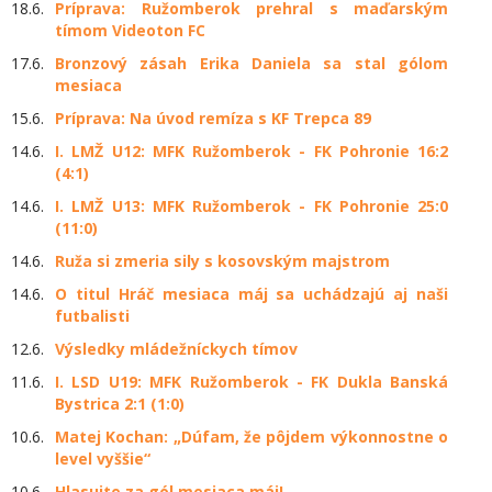
18.6.
Príprava: Ružomberok prehral s maďarským
tímom Videoton FC
17.6.
Bronzový zásah Erika Daniela sa stal gólom
mesiaca
15.6.
Príprava: Na úvod remíza s KF Trepca 89
14.6.
I. LMŽ U12: MFK Ružomberok - FK Pohronie 16:2
(4:1)
14.6.
I. LMŽ U13: MFK Ružomberok - FK Pohronie 25:0
(11:0)
14.6.
Ruža si zmeria sily s kosovským majstrom
14.6.
O titul Hráč mesiaca máj sa uchádzajú aj naši
futbalisti
12.6.
Výsledky mládežníckych tímov
11.6.
I. LSD U19: MFK Ružomberok - FK Dukla Banská
Bystrica 2:1 (1:0)
10.6.
Matej Kochan: „Dúfam, že pôjdem výkonnostne o
level vyššie“
10.6.
Hlasujte za gól mesiaca máj!