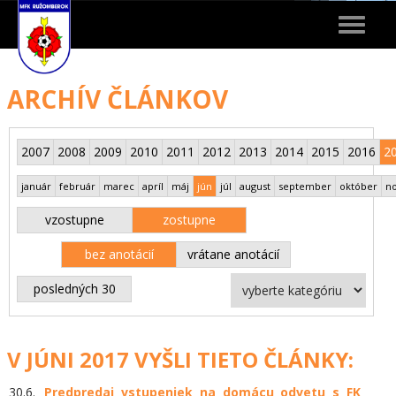
Toggle
navigat
ARCHÍV ČLÁNKOV
2007
2008
2009
2010
2011
2012
2013
2014
2015
2016
2
január
február
marec
apríl
máj
jún
júl
august
september
október
n
vzostupne
zostupne
bez anotácií
vrátane anotácií
posledných 30
V JÚNI 2017 VYŠLI TIETO ČLÁNKY:
30.6.
Predpredaj vstupeniek na domácu odvetu s FK