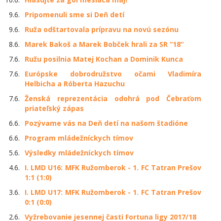
9.6.
Pripomenuli sme si Deň detí
9.6.
Ruža odštartovala prípravu na novú sezónu
8.6.
Marek Bakoš a Marek Bobček hrali za SR “18“
7.6.
Ružu posilnia Matej Kochan a Dominik Kunca
7.6.
Európske dobrodružstvo očami Vladimíra
Helbicha a Róberta Hazuchu
7.6.
Ženská reprezentácia odohrá pod Čebraťom
priateľský zápas
6.6.
Pozývame vás na Deň detí na našom štadióne
6.6.
Program mládežníckych tímov
5.6.
Výsledky mládežníckych tímov
4.6.
I. LMD U16: MFK Ružomberok - 1. FC Tatran Prešov
1:1 (1:0)
3.6.
I. LMD U17: MFK Ružomberok - 1. FC Tatran Prešov
0:1 (0:0)
2.6.
Vyžrebovanie jesennej časti Fortuna ligy 2017/18