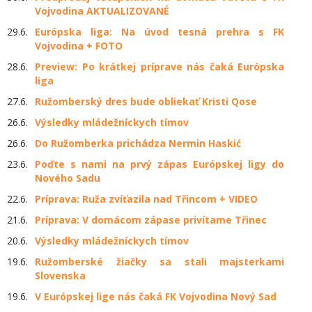
Vojvodina AKTUALIZOVANÉ
29.6.
Európska liga: Na úvod tesná prehra s FK
Vojvodina + FOTO
28.6.
Preview: Po krátkej príprave nás čaká Európska
liga
27.6.
Ružomberský dres bude obliekať Kristi Qose
26.6.
Výsledky mládežníckych tímov
26.6.
Do Ružomberka prichádza Nermin Haskić
23.6.
Poďte s nami na prvý zápas Európskej ligy do
Nového Sadu
22.6.
Príprava: Ruža zvíťazila nad Třincom + VIDEO
21.6.
Príprava: V domácom zápase privítame Třinec
20.6.
Výsledky mládežníckych tímov
19.6.
Ružomberské žiačky sa stali majsterkami
Slovenska
19.6.
V Európskej lige nás čaká FK Vojvodina Nový Sad