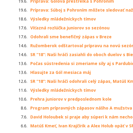
19.6.
Príprava: Gólová prestrelka s Pohroním
19.6.
Príprava: Súboj s Pohroním môžete sledovať naž
18.6.
Výsledky mládežníckych tímov
17.6.
Víťazná rozlúčka juniorov so sezónou
17.6.
Odohrali sme benefičný zápas v Breze
14.6.
Ružomberok odštartoval prípravu na novú sezó
14.6.
SR “18“: Naši hráči zasiahli do oboch duelov s B
13.6.
Počas sústredenia si zmeriame sily aj s Pardub
13.6.
Hlasujte za Gól mesiaca máj
12.6.
SR “18“: Naši hráči odohrali celý zápas, Matúš K
11.6.
Výsledky mládežníckych tímov
10.6.
Prehra juniorov v predposlednom kole
8.6.
Program prípravných zápasov nášho A mužstva
7.6.
David Holoubek si praje aby súperi k nám necho
6.6.
Matúš Kmeť, Ivan Krajčírik a Alex Holub opäť v S