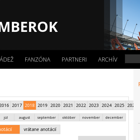
MBEROK
ÁDEŽ
FANZÓNA
PARTNERI
ARCHÍV
2016
2017
2018
2019
2020
2021
2022
2023
2024
2025
2026
júl
august
september
október
november
december
otácií
vrátane anotácií