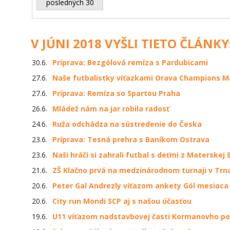
posledných 30
V JÚNI 2018 VYŠLI TIETO ČLÁNKY
30.6.
Príprava: Bezgólová remíza s Pardubicami
27.6.
Naše futbalistky víťazkami Orava Champions M
27.6.
Príprava: Remíza so Spartou Praha
26.6.
Mládež nám na jar robila radosť
24.6.
Ruža odchádza na sústredenie do Česka
23.6.
Príprava: Tesná prehra s Baníkom Ostrava
23.6.
Naši hráči si zahrali futbal s deťmi z Materskej
21.6.
ZŠ Klačno prvá na medzinárodnom turnaji v Trn
20.6.
Peter Gal Andrezly víťazom ankety Gól mesiaca
20.6.
City run Mondi SCP aj s našou účasťou
19.6.
U11 víťazom nadstavbovej časti Kormanovho po