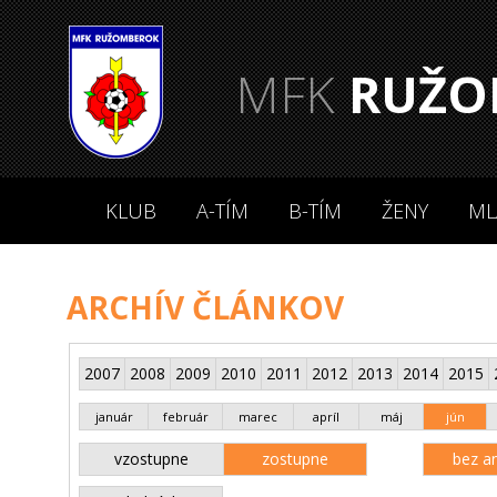
MFK
RUŽO
KLUB
A-TÍM
B-TÍM
ŽENY
ML
ARCHÍV ČLÁNKOV
2007
2008
2009
2010
2011
2012
2013
2014
2015
január
február
marec
apríl
máj
jún
vzostupne
zostupne
bez an