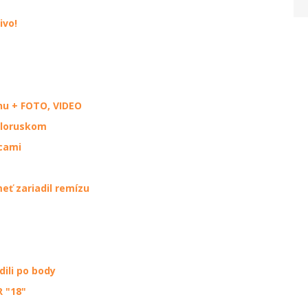
ivo!
nu + FOTO, VIDEO
ieloruskom
icami
meť zariadil remízu
dili po body
R "18"