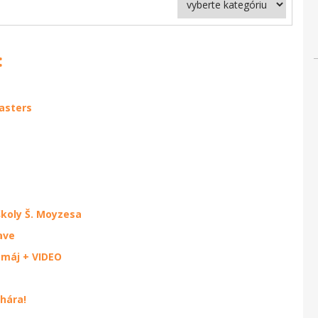
:
asters
 školy Š. Moyzesa
ave
 máj + VIDEO
hára!