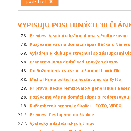
posledných 30
VYPISUJU POSLEDNÝCH 30 ČLÁN
7.8.
Preview: V sobotu hráme doma s Podbrezovou
7.8.
Pozývame vás na domáci zápas Béčka s Náme
6.8.
Vyjadrenie klubu po stretnutí so zástupcami Ul
5.8.
Predstavujeme druhú sadu nových dresov
4.8.
Do Ružomberka sa vracia Samuel Lavrinčík
3.8.
Michal Hrmo odišiel na hosťovanie do Bytče
2.8.
Príprava: Béčko remizovalo v generálke s Beše
2.8.
Pozývame vás na domáci zápas s Podbrezovou
1.8.
Ružomberok prehral v Skalici + FOTO, VIDEO
31.7.
Preview: Cestujeme do Skalice
27.7.
Výsledky mládežníckych tímov