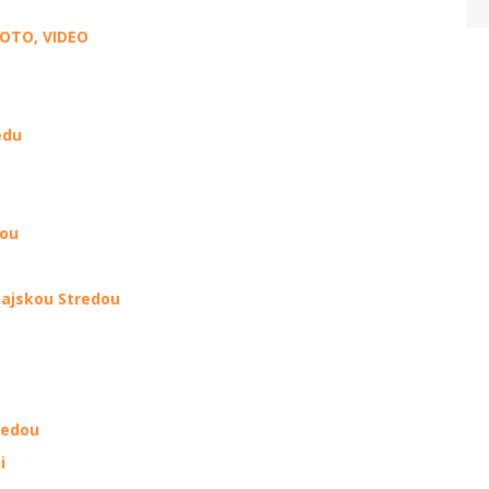
FOTO, VIDEO
edu
dou
ajskou Stredou
redou
i