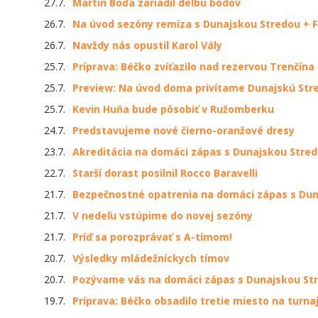
27.7.
Martin Boďa zariadil deľbu bodov
26.7.
Na úvod sezóny remíza s Dunajskou Stredou + 
26.7.
Navždy nás opustil Karol Vály
25.7.
Príprava: Béčko zvíťazilo nad rezervou Trenčína
25.7.
Preview: Na úvod doma privítame Dunajskú Str
25.7.
Kevin Huňa bude pôsobiť v Ružomberku
24.7.
Predstavujeme nové čierno-oranžové dresy
23.7.
Akreditácia na domáci zápas s Dunajskou Stre
22.7.
Starší dorast posilnil Rocco Baravelli
21.7.
Bezpečnostné opatrenia na domáci zápas s Dun
21.7.
V nedeľu vstúpime do novej sezóny
21.7.
Príď sa porozprávať s A-tímom!
20.7.
Výsledky mládežníckych tímov
20.7.
Pozývame vás na domáci zápas s Dunajskou St
19.7.
Príprava: Béčko obsadilo tretie miesto na turnaj