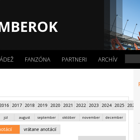
MBEROK
ÁDEŽ
FANZÓNA
PARTNERI
ARCHÍV
2016
2017
2018
2019
2020
2021
2022
2023
2024
2025
2026
júl
august
september
október
november
december
otácií
vrátane anotácií