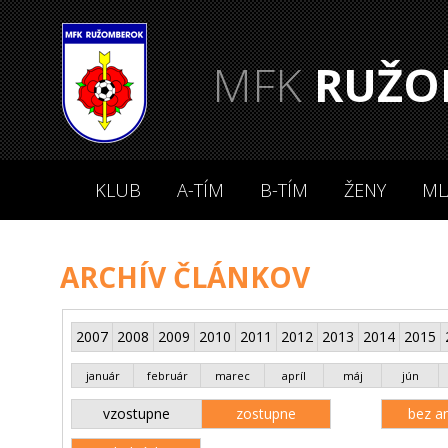
MFK
RUŽO
KLUB
A-TÍM
B-TÍM
ŽENY
ML
ARCHÍV ČLÁNKOV
2007
2008
2009
2010
2011
2012
2013
2014
2015
január
február
marec
apríl
máj
jún
vzostupne
zostupne
bez an