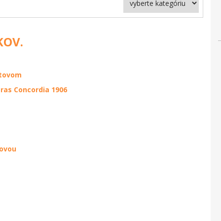
KOV.
stovom
tras Concordia 1906
ňovou