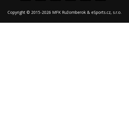
Copyright © 2015-2026 MFK Ružomberok & eSports.cz, s.r.o.