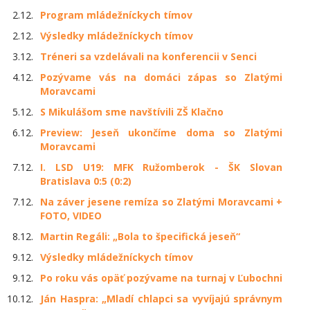
2.12.
Program mládežníckych tímov
2.12.
Výsledky mládežníckych tímov
3.12.
Tréneri sa vzdelávali na konferencii v Senci
4.12.
Pozývame vás na domáci zápas so Zlatými
Moravcami
5.12.
S Mikulášom sme navštívili ZŠ Klačno
6.12.
Preview: Jeseň ukončíme doma so Zlatými
Moravcami
7.12.
I. LSD U19: MFK Ružomberok - ŠK Slovan
Bratislava 0:5 (0:2)
7.12.
Na záver jesene remíza so Zlatými Moravcami +
FOTO, VIDEO
8.12.
Martin Regáli: „Bola to špecifická jeseň“
9.12.
Výsledky mládežníckych tímov
9.12.
Po roku vás opäť pozývame na turnaj v Ľubochni
10.12.
Ján Haspra: „Mladí chlapci sa vyvíjajú správnym