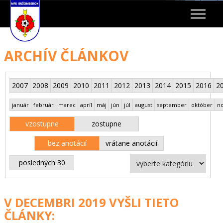
Toggle
navigat
ARCHÍV ČLÁNKOV
2007
2008
2009
2010
2011
2012
2013
2014
2015
2016
2
január
február
marec
apríl
máj
jún
júl
august
september
október
n
vzostupne
zostupne
bez anotácií
vrátane anotácií
posledných 30
V DECEMBRI 2019 VYŠLI TIETO
ČLÁNKY: