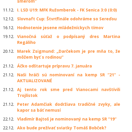
smerom“
11.12.
I. LSD U19: MFK Ružomberok - FK Senica 3:0 (0:0)
12.12.
Slovnaft Cup: Štvrťfinále odohráme so Sereďou
16.12.
Hodnotenie jesene mládežníckych tímov
19.12.
Vianočná súťaž o podpísaný dres Martina
Regáliho
20.12.
Marek Zsigmund: „Darčekom je pre mňa to, že
môžem byť s rodinou“
21.12.
Áčko odštartuje prípravu 7. januára
21.12.
Naši hráči sú nominovaní na kemp SR “21“ -
AKTUALIZOVANÉ
21.12.
Aj tento rok sme pred Vianocami navštívili
Trojlístok
21.12.
Peter Adamčiak dodržiava tradičné zvyky, ale
kapor sa báť nemusí
22.12.
Vladimír Bajtoš je nominovaný na kemp SR “19“
22.12.
Ako bude prežívať sviatky Tomáš Bobček?