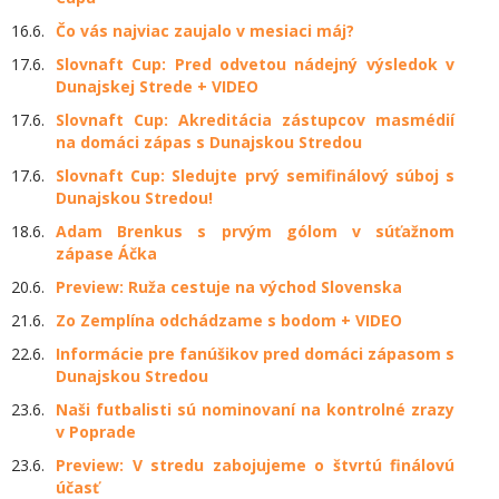
16.6.
Čo vás najviac zaujalo v mesiaci máj?
17.6.
Slovnaft Cup: Pred odvetou nádejný výsledok v
Dunajskej Strede + VIDEO
17.6.
Slovnaft Cup: Akreditácia zástupcov masmédií
na domáci zápas s Dunajskou Stredou
17.6.
Slovnaft Cup: Sledujte prvý semifinálový súboj s
Dunajskou Stredou!
18.6.
Adam Brenkus s prvým gólom v súťažnom
zápase Áčka
20.6.
Preview: Ruža cestuje na východ Slovenska
21.6.
Zo Zemplína odchádzame s bodom + VIDEO
22.6.
Informácie pre fanúšikov pred domáci zápasom s
Dunajskou Stredou
23.6.
Naši futbalisti sú nominovaní na kontrolné zrazy
v Poprade
23.6.
Preview: V stredu zabojujeme o štvrtú finálovú
účasť