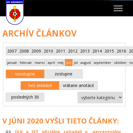
Toggle
navigat
ARCHÍV ČLÁNKOV
2007
2008
2009
2010
2011
2012
2013
2014
2015
2016
2
január
február
marec
apríl
máj
jún
júl
august
september
október
n
vzostupne
zostupne
bez anotácií
vrátane anotácií
posledných 30
V JÚNI 2020 VYŠLI TIETO ČLÁNKY:
4.6.
​ÚLK a SFZ oficiálne zažiadali o „percentuálny