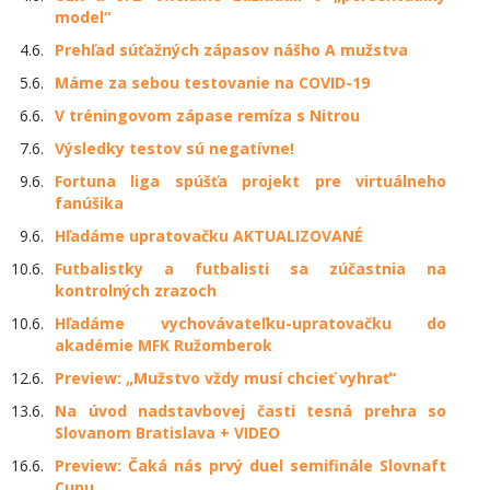
model“
4.6.
Prehľad súťažných zápasov nášho A mužstva
5.6.
Máme za sebou testovanie na COVID-19
6.6.
V tréningovom zápase remíza s Nitrou
7.6.
Výsledky testov sú negatívne!
9.6.
Fortuna liga spúšťa projekt pre virtuálneho
fanúšika
9.6.
Hľadáme upratovačku AKTUALIZOVANÉ
10.6.
Futbalistky a futbalisti sa zúčastnia na
kontrolných zrazoch
10.6.
Hľadáme vychovávateľku-upratovačku do
akadémie MFK Ružomberok
12.6.
Preview: „Mužstvo vždy musí chcieť vyhrať“
13.6.
Na úvod nadstavbovej časti tesná prehra so
Slovanom Bratislava + VIDEO
16.6.
Preview: Čaká nás prvý duel semifinále Slovnaft
Cupu