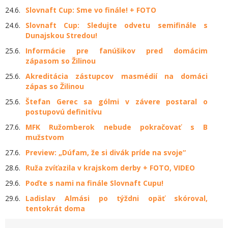
24.6.
Slovnaft Cup: Sme vo finále! + FOTO
24.6.
Slovnaft Cup: Sledujte odvetu semifinále s
Dunajskou Stredou!
25.6.
Informácie pre fanúšikov pred domácim
zápasom so Žilinou
25.6.
Akreditácia zástupcov masmédií na domáci
zápas so Žilinou
25.6.
Štefan Gerec sa gólmi v závere postaral o
postupovú definitívu
27.6.
MFK Ružomberok nebude pokračovať s B
mužstvom
27.6.
Preview: „Dúfam, že si divák príde na svoje“
28.6.
Ruža zvíťazila v krajskom derby + FOTO, VIDEO
29.6.
Poďte s nami na finále Slovnaft Cupu!
29.6.
Ladislav Almási po týždni opäť skóroval,
tentokrát doma