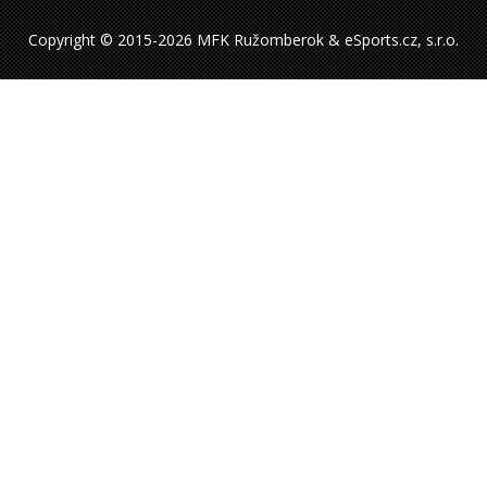
Copyright © 2015-2026 MFK Ružomberok & eSports.cz, s.r.o.