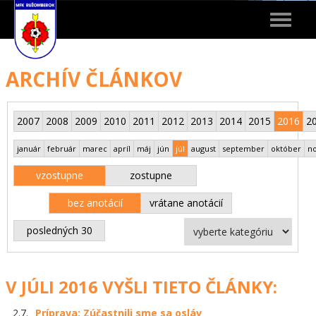
Toggle
navigat
ARCHÍV ČLÁNKOV
2007
2008
2009
2010
2011
2012
2013
2014
2015
2016
2
január
február
marec
apríl
máj
jún
júl
august
september
október
n
vzostupne
zostupne
bez anotácií
vrátane anotácií
posledných 30
V JÚLI 2016 VYŠLI TIETO ČLÁNKY:
2.7.
Príprava: Zúčastnili sme sa osláv