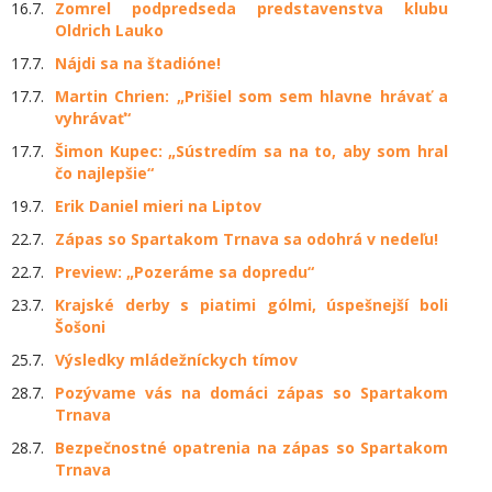
16.7.
Zomrel podpredseda predstavenstva klubu
Oldrich Lauko
17.7.
Nájdi sa na štadióne!
17.7.
Martin Chrien: „Prišiel som sem hlavne hrávať a
vyhrávať“
17.7.
Šimon Kupec: „Sústredím sa na to, aby som hral
čo najlepšie“
19.7.
Erik Daniel mieri na Liptov
22.7.
Zápas so Spartakom Trnava sa odohrá v nedeľu!
22.7.
Preview: „Pozeráme sa dopredu“
23.7.
Krajské derby s piatimi gólmi, úspešnejší boli
Šošoni
25.7.
Výsledky mládežníckych tímov
28.7.
Pozývame vás na domáci zápas so Spartakom
Trnava
28.7.
Bezpečnostné opatrenia na zápas so Spartakom
Trnava