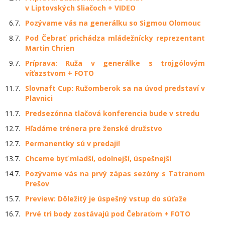
v Liptovských Sliačoch + VIDEO
6.7.
Pozývame vás na generálku so Sigmou Olomouc
8.7.
Pod Čebrať prichádza mládežnícky reprezentant
Martin Chrien
9.7.
Príprava: Ruža v generálke s trojgólovým
víťazstvom + FOTO
11.7.
Slovnaft Cup: Ružomberok sa na úvod predstaví v
Plavnici
11.7.
Predsezónna tlačová konferencia bude v stredu
12.7.
Hľadáme trénera pre ženské družstvo
12.7.
Permanentky sú v predaji!
13.7.
Chceme byť mladší, odolnejší, úspešnejší
14.7.
Pozývame vás na prvý zápas sezóny s Tatranom
Prešov
15.7.
Preview: Dôležitý je úspešný vstup do súťaže
16.7.
Prvé tri body zostávajú pod Čebraťom + FOTO