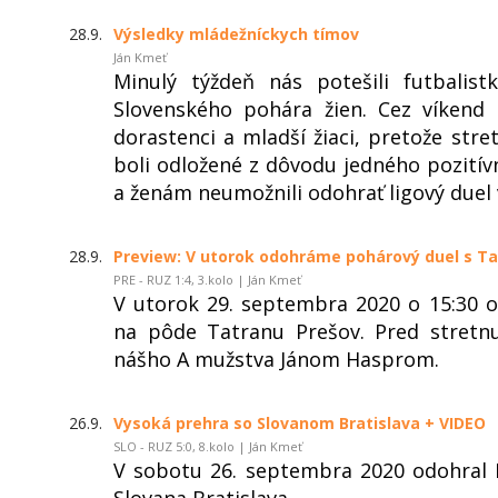
28.9.
Výsledky mládežníckych tímov
Ján Kmeť
Minulý týždeň nás potešili futbali
Slovenského pohára žien. Cez víkend 
dorastenci a mladší žiaci, pretože stre
boli odložené z dôvodu jedného pozití
a ženám neumožnili odohrať ligový duel
28.9.
Preview: V utorok odohráme pohárový duel s T
PRE - RUZ 1:4, 3.kolo | Ján Kmeť
V utorok 29. septembra 2020 o 15:30 
na pôde Tatranu Prešov. Pred stretn
nášho A mužstva Jánom Hasprom.
26.9.
Vysoká prehra so Slovanom Bratislava + VIDEO
SLO - RUZ 5:0, 8.kolo | Ján Kmeť
V sobotu 26. septembra 2020 odohral
Slovana Bratislava.