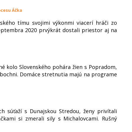
rocesu Áčka
rského tímu svojimi výkonmi viacerí hráči zo
eptembra 2020 prvýkrát dostali priestor aj na
uhé kolo Slovenského pohára žien s Popradom,
Ľubochni. Domáce stretnutia majú na programe
ch súťaží s Dunajskou Stredou, ženy privítali
čkami si zmerali sily s Michalovcami. Rušný