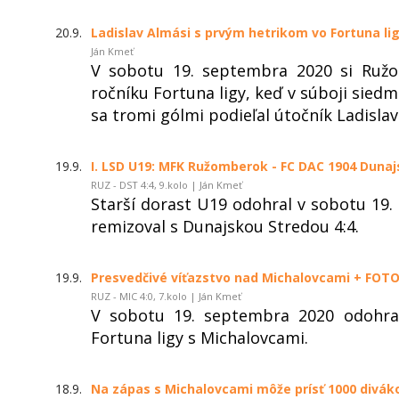
20.9.
Ladislav Almási s prvým hetrikom vo Fortuna li
Ján Kmeť
V sobotu 19. septembra 2020 si Ružo
ročníku Fortuna ligy, keď v súboji sied
sa tromi gólmi podieľal útočník Ladislav
19.9.
I. LSD U19: MFK Ružomberok - FC DAC 1904 Dunajs
RUZ - DST 4:4, 9.kolo | Ján Kmeť
Starší dorast U19 odohral v sobotu 19.
remizoval s Dunajskou Stredou 4:4.
19.9.
Presvedčivé víťazstvo nad Michalovcami + FOTO
RUZ - MIC 4:0, 7.kolo | Ján Kmeť
V sobotu 19. septembra 2020 odohr
Fortuna ligy s Michalovcami.
18.9.
Na zápas s Michalovcami môže prísť 1000 divák