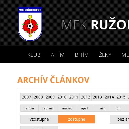
MFK
RUŽO
KLUB
A-TÍM
B-TÍM
ŽENY
ML
ARCHÍV ČLÁNKOV
2007
2008
2009
2010
2011
2012
2013
2014
2015
január
február
marec
apríl
máj
jún
vzostupne
zostupne
bez an