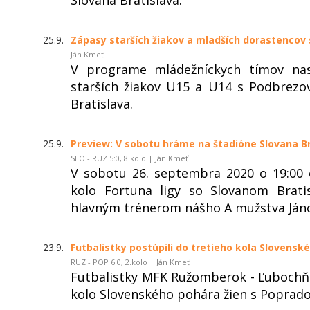
25.9.
Zápasy starších žiakov a mladších dorastencov
Ján Kmeť
V programe mládežníckych tímov na
starších žiakov U15 a U14 s Podbrezo
Bratislava.
25.9.
Preview: V sobotu hráme na štadióne Slovana Br
SLO - RUZ 5:0, 8.kolo | Ján Kmeť
V sobotu 26. septembra 2020 o 19:0
kolo Fortuna ligy so Slovanom Brati
hlavným trénerom nášho A mužstva Já
23.9.
Futbalistky postúpili do tretieho kola Slovensk
RUZ - POP 6:0, 2.kolo | Ján Kmeť
Futbalistky MFK Ružomberok - Ľubochňa
kolo Slovenského pohára žien s Poprad