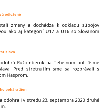
 sú odložené
stali zmeny a dochádza k odkladu súbojov
vou ako aj kategórií U17 a U16 so Slovanom
atislava
0 odohrá Ružomberok na Tehelnom poli ôsme
slava. Pred stretnutím sme sa rozprávali s
nom Hasprom.
ého pohára žien
 odohrali v stredu 23. septembra 2020 druhé
om.