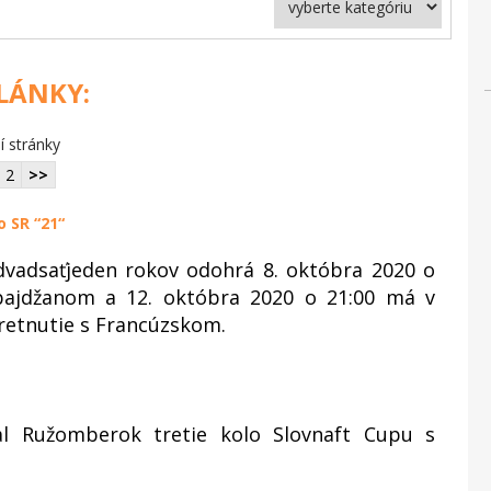
ČLÁNKY:
í stránky
2
>>
o SR “21“
dvadsaťjeden rokov odohrá 8. októbra 2020 o
erbajdžanom a 12. októbra 2020 o 21:00 má v
retnutie s Francúzskom.
l Ružomberok tretie kolo Slovnaft Cupu s