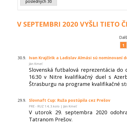
posledných 30
V SEPTEMBRI 2020 VYŠLI TIETO 
Dalš
1
30.9.
Ivan Krajčírik a Ladislav Almási sú nominovaní d
Ján Kmeť
Slovenská futbalová reprezentácia do 
16:30 v Nitre kvalifikačný duel s Az
Štrasburgu na programe kvalifikačné st
29.9.
Slovnaft Cup: Ruža postúpila cez Prešov
PRE - RUZ 1:4, 3.kolo | Ján Kmeť
V utorok 29. septembra 2020 odohra
Tatranom Prešov.