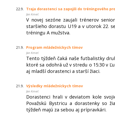
22.9.
Traja dorastenci sa zapojili do tréningového p
Ján Kmeť
V novej sezóne zaujali trénerov senio
staršieho dorastu U19 a v utorok 22. s
tréningu A mužstva.
21.9.
Program mládežníckych tímov
Ján Kmeť
Tento týždeň čaká naše futbalistky dr
ktoré sa odohrá už v stredu o 15:30 v 
aj mladší dorastenci a starší žiaci.
21.9.
Výsledky mládežníckych tímov
Ján Kmeť
Dorastenci hrali v deviatom kole svoji
Považskú Bystricu a dorastenky so žia
týždeň majú za sebou aj prípravkári.