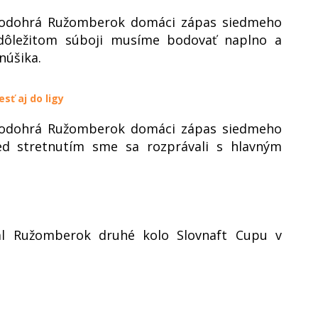
0 odohrá Ružomberok domáci zápas siedmeho
 dôležitom súboji musíme bodovať naplno a
núšika.
sť aj do ligy
0 odohrá Ružomberok domáci zápas siedmeho
red stretnutím sme sa rozprávali s hlavným
al Ružomberok druhé kolo Slovnaft Cupu v