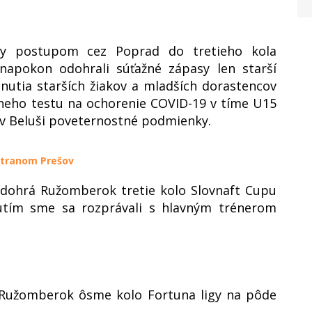
stky postupom cez Poprad do tretieho kola
napokon odohrali súťažné zápasy len starší
tnutia starších žiakov a mladších dorastencov
vneho testu na ochorenie COVID-19 v tíme U15
 v Beluši poveternostné podmienky.
atranom Prešov
odohrá Ružomberok tretie kolo Slovnaft Cupu
utím sme sa rozprávali s hlavným trénerom
 Ružomberok ôsme kolo Fortuna ligy na pôde