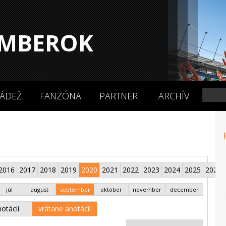
MBEROK
ÁDEŽ
FANZÓNA
PARTNERI
ARCHÍV
2016
2017
2018
2019
2020
2021
2022
2023
2024
2025
2026
júl
august
september
október
november
december
otácií
vrátane anotácií