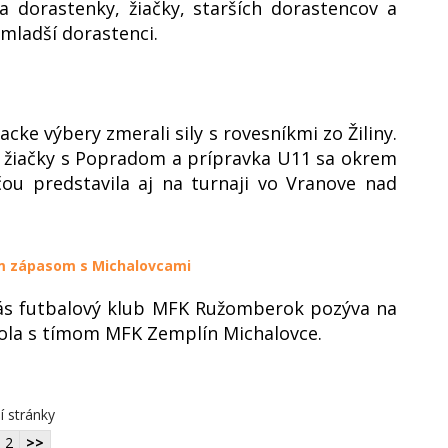
 dorastenky, žiačky, starších dorastencov a
mladší dorastenci.
acke výbery zmerali sily s rovesníkmi zo Žiliny.
a žiačky s Popradom a prípravka U11 sa okrem
u predstavila aj na turnaji vo Vranove nad
im zápasom s Michalovcami
vás futbalový klub MFK Ružomberok pozýva na
ola s tímom MFK Zemplín Michalovce.
í stránky
2
>>