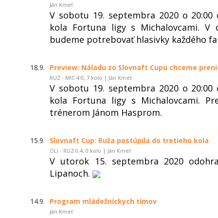
Ján Kmeť
V sobotu 19. septembra 2020 o 20:0
kola Fortuna ligy s Michalovcami. V
budeme potrebovať hlasivky každého fa
18.9.
Preview: Náladu zo Slovnaft Cupu chceme prenie
RUZ - MIC 4:0, 7.kolo | Ján Kmeť
V sobotu 19. septembra 2020 o 20:0
kola Fortuna ligy s Michalovcami. P
trénerom Jánom Hasprom.
15.9.
Slovnaft Cup: Ruža postúpila do tretieho kola
OLI - RUZ 0:4, 0.kolo | Ján Kmeť
V utorok 15. septembra 2020 odohr
Lipanoch.
14.9.
Program mládežníckych tímov
Ján Kmeť