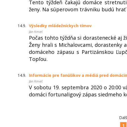
Tento týždeň čakajú domáce stretnutia
ženy. Na súperovom trávniku budú hrať 
14.9.
Výsledky mládežníckych tímov
Ján Kmeť
Počas tohto týždňa si dorastenecké aj ži
Ženy hrali s Michalovcami, dorastenky 
domáceho zápasu s Partizánskou Ľupčo
Topľou.
14.9.
Informácie pre fanúšikov a médiá pred domác
Ján Kmeť
V sobotu 19. septembra 2020 o 20:00 
domáci fortunaligový zápas siedmeho k
Dalš
1