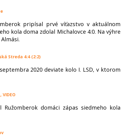
ge
mberok pripísal prvé víťazstvo v aktuálnom
meho kola doma zdolal Michalovce 4:0. Na výhre
 Almási.
ká Streda 4:4 (2:2)
 septembra 2020 deviate kolo I. LSD, v ktorom
, VIDEO
al Ružomberok domáci zápas siedmeho kola
ov