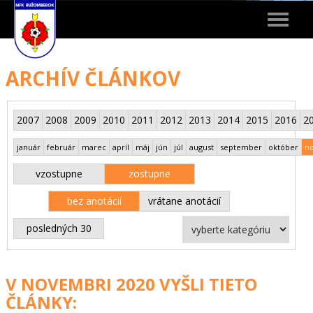
Toggle
navigat
ARCHÍV ČLÁNKOV
2007
2008
2009
2010
2011
2012
2013
2014
2015
2016
2
január
február
marec
apríl
máj
jún
júl
august
september
október
n
vzostupne
zostupne
bez anotácií
vrátane anotácií
posledných 30
V NOVEMBRI 2020 VYŠLI TIETO
ČLÁNKY: