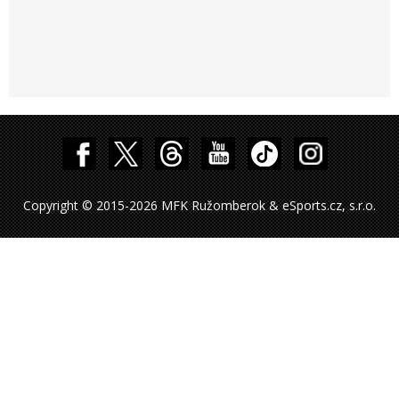
Copyright © 2015-2026 MFK Ružomberok & eSports.cz, s.r.o.