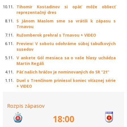
10.11.
Tihomir Kostadinov si opäť môže obliecť
reprezentačný dres
8.11.
S Jánom Maslom sme sa vrátili k zápasu s
Trnavou
7.11.
Ružomberok prehral s Trnavou + VIDEO
6.11.
Preview: V sobotu odohráme súboj tabuľkových
susedov
5.11.
V ankete Gól mesiaca sa o vaše hlasy uchádza
Martin Regáli
4.11.
Päť našich hráčov je nominovaných do SR “21“
1.11.
Duel s Trenčínom priniesol koniec víťaznej série
+ VIDEO
Rozpis zápasov
18:00