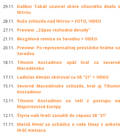
29.11.
Dalibor Takáč uzavrel skóre víťazného duelu s
Nitrou
28.11.
Ruža zvíťazila nad Nitrou + FOTO, VIDEO
27.11.
Preview: „Zápas rozhodnú detaily“
21.11.
Bezgólová remíza so Sereďou + VIDEO
20.11.
Preview: Po reprezentačnej prestávke hráme so
Sereďou
18.11.
Tihomir Kostadinov opäť hral za Severné
Macedónsko
17.11.
Ladislav Almási skóroval za SR “21“ + VIDEO
15.11.
Severné Macedónsko zvíťazilo, hral aj Tihomir
Kostadinov
12.11.
Tihomir Kostadinov sa teší z postupu na
Majstrovstvá Európy
12.11.
Štyria naši hráči zasiahli do zápasu SR “21“
11.11.
Matúš Kmeť sa uchádza o vaše hlasy v ankete
Hráč mesiaca