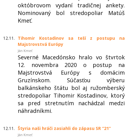
októbrovom vydaní tradičnej ankety.
Nominovaný bol stredopoliar Matúš
Kmeť.
12.11.
Tihomir Kostadinov sa teší z postupu na
Majstrovstvá Európy
Ján Kmeť
Severné Macedónsko hralo vo štvrtok
12. novembra 2020 o postup na
Majstrovstvá Európy s domácim
Gruzínskom. Súčasťou výberu
balkánskeho štátu bol aj ružomberský
stredopoliar Tihomir Kostadinov, ktorý
sa pred stretnutím nachádzal medzi
náhradníkmi.
12.11.
Štyria naši hráči zasiahli do zápasu SR “21“
Ján Kmeť