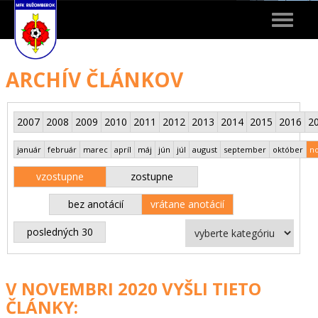
Toggle
navigat
ARCHÍV ČLÁNKOV
2007
2008
2009
2010
2011
2012
2013
2014
2015
2016
2
január
február
marec
apríl
máj
jún
júl
august
september
október
n
vzostupne
zostupne
bez anotácií
vrátane anotácií
posledných 30
V NOVEMBRI 2020 VYŠLI TIETO
ČLÁNKY: