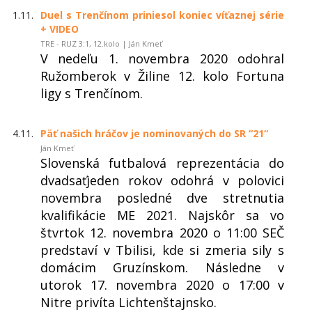
1.11.
Duel s Trenčínom priniesol koniec víťaznej série
+ VIDEO
TRE - RUZ 3:1, 12.kolo | Ján Kmeť
V nedeľu 1. novembra 2020 odohral
Ružomberok v Žiline 12. kolo Fortuna
ligy s Trenčínom.
4.11.
Päť našich hráčov je nominovaných do SR “21“
Ján Kmeť
Slovenská futbalová reprezentácia do
dvadsaťjeden rokov odohrá v polovici
novembra posledné dve stretnutia
kvalifikácie ME 2021. Najskôr sa vo
štvrtok 12. novembra 2020 o 11:00 SEČ
predstaví v Tbilisi, kde si zmeria sily s
domácim Gruzínskom. Následne v
utorok 17. novembra 2020 o 17:00 v
Nitre privíta Lichtenštajnsko.