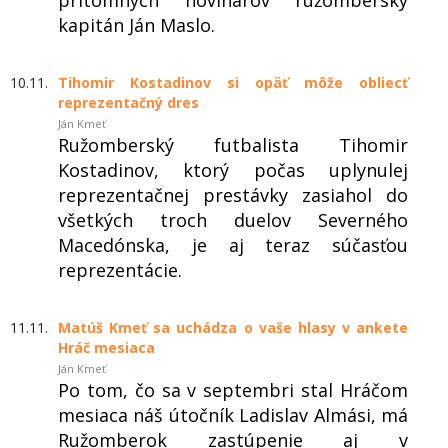
prítomných novinárov ružomberský
kapitán Ján Maslo.
10.11.
Tihomir Kostadinov si opäť môže obliecť
reprezentačný dres
Ján Kmeť
Ružomberský futbalista Tihomir
Kostadinov, ktorý počas uplynulej
reprezentačnej prestávky zasiahol do
všetkých troch duelov Severného
Macedónska, je aj teraz súčasťou
reprezentácie.
11.11.
Matúš Kmeť sa uchádza o vaše hlasy v ankete
Hráč mesiaca
Ján Kmeť
Po tom, čo sa v septembri stal Hráčom
mesiaca náš útočník Ladislav Almási, má
Ružomberok zastúpenie aj v