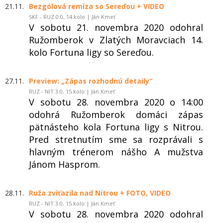
21.11.
Bezgólová remíza so Sereďou + VIDEO
SKF - RUZ 0:0, 14.kolo | Ján Kmeť
V sobotu 21. novembra 2020 odohral
Ružomberok v Zlatých Moravciach 14.
kolo Fortuna ligy so Sereďou.
27.11.
Preview: „Zápas rozhodnú detaily“
RUZ - NIT 3:0, 15.kolo | Ján Kmeť
V sobotu 28. novembra 2020 o 14:00
odohrá Ružomberok domáci zápas
pätnásteho kola Fortuna ligy s Nitrou.
Pred stretnutím sme sa rozprávali s
hlavným trénerom nášho A mužstva
Jánom Hasprom.
28.11.
Ruža zvíťazila nad Nitrou + FOTO, VIDEO
RUZ - NIT 3:0, 15.kolo | Ján Kmeť
V sobotu 28. novembra 2020 odohral