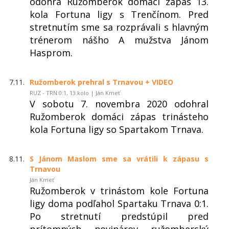
odohrá Ružomberok domáci zápas 13.
kola Fortuna ligy s Trenčínom. Pred
stretnutím sme sa rozprávali s hlavným
trénerom nášho A mužstva Jánom
Hasprom.
7.11.
Ružomberok prehral s Trnavou + VIDEO
RUZ - TRN 0:1, 13.kolo | Ján Kmeť
V sobotu 7. novembra 2020 odohral
Ružomberok domáci zápas trinásteho
kola Fortuna ligy so Spartakom Trnava.
8.11.
S Jánom Maslom sme sa vrátili k zápasu s
Trnavou
Ján Kmeť
Ružomberok v trinástom kole Fortuna
ligy doma podľahol Spartaku Trnava 0:1.
Po stretnutí predstúpil pred