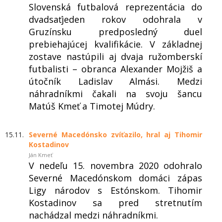
Slovenská futbalová reprezentácia do
dvadsaťjeden rokov odohrala v
Gruzínsku predposledný duel
prebiehajúcej kvalifikácie. V základnej
zostave nastúpili aj dvaja ružomberskí
futbalisti – obranca Alexander Mojžiš a
útočník Ladislav Almási. Medzi
náhradníkmi čakali na svoju šancu
Matúš Kmeť a Timotej Múdry.
15.11.
Severné Macedónsko zvíťazilo, hral aj Tihomir
Kostadinov
Ján Kmeť
V nedeľu 15. novembra 2020 odohralo
Severné Macedónskom domáci zápas
Ligy národov s Estónskom. Tihomir
Kostadinov sa pred stretnutím
nachádzal medzi náhradníkmi.