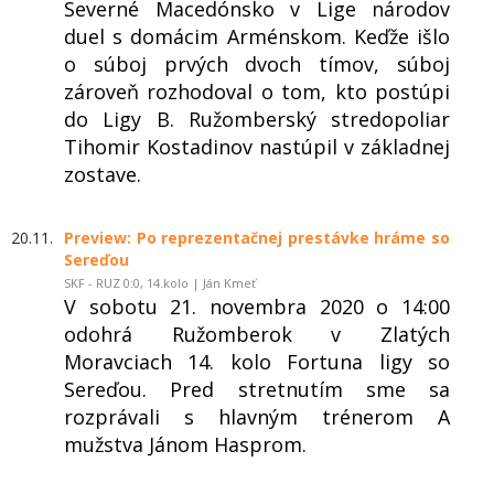
Severné Macedónsko v Lige národov
duel s domácim Arménskom. Keďže išlo
o súboj prvých dvoch tímov, súboj
zároveň rozhodoval o tom, kto postúpi
do Ligy B. Ružomberský stredopoliar
Tihomir Kostadinov nastúpil v základnej
zostave.
20.11.
Preview: Po reprezentačnej prestávke hráme so
Sereďou
SKF - RUZ 0:0, 14.kolo | Ján Kmeť
V sobotu 21. novembra 2020 o 14:00
odohrá Ružomberok v Zlatých
Moravciach 14. kolo Fortuna ligy so
Sereďou. Pred stretnutím sme sa
rozprávali s hlavným trénerom A
mužstva Jánom Hasprom.