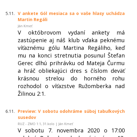
5.11.
V ankete Gól mesiaca sa o vaše hlasy uchádza
Martin Regáli
Ján Kmeť
V októbrovom vydaní ankety má
zastúpenie aj náš klub vďaka peknému
víťaznému gólu Martina Regáliho, keď
mu na konci stretnutia posunul Štefan
Gerec dlhú prihrávku od Mateja Čurmu
a hráč obliekajúci dres s číslom deväť
krásnou strelou do horného rohu
rozhodol o víťazstve Ružomberka nad
Žilinou 2:1.
6.11.
Preview: V sobotu odohráme súboj tabuľkových
susedov
RUZ - ZMO 1:1, 31.kolo | Ján Kmeť
V sobotu 7. novembra 2020 o 17:00