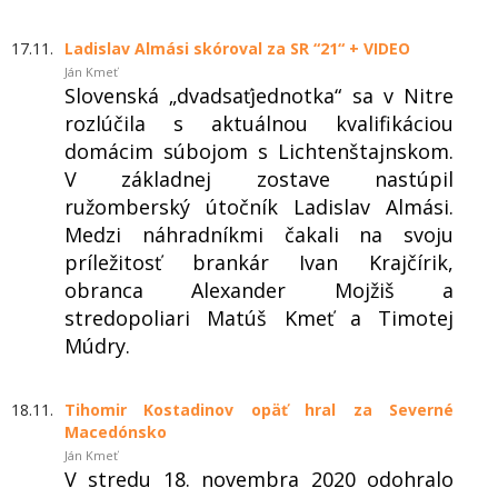
17.11.
Ladislav Almási skóroval za SR “21“ + VIDEO
Ján Kmeť
Slovenská „dvadsaťjednotka“ sa v Nitre
rozlúčila s aktuálnou kvalifikáciou
domácim súbojom s Lichtenštajnskom.
V základnej zostave nastúpil
ružomberský útočník Ladislav Almási.
Medzi náhradníkmi čakali na svoju
príležitosť brankár Ivan Krajčírik,
obranca Alexander Mojžiš a
stredopoliari Matúš Kmeť a Timotej
Múdry.
18.11.
Tihomir Kostadinov opäť hral za Severné
Macedónsko
Ján Kmeť
V stredu 18. novembra 2020 odohralo