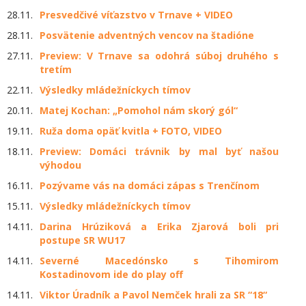
28.11.
Presvedčivé víťazstvo v Trnave + VIDEO
28.11.
Posvätenie adventných vencov na štadióne
27.11.
Preview: V Trnave sa odohrá súboj druhého s
tretím
22.11.
Výsledky mládežníckych tímov
20.11.
Matej Kochan: „Pomohol nám skorý gól“
19.11.
Ruža doma opäť kvitla + FOTO, VIDEO
18.11.
Preview: Domáci trávnik by mal byť našou
výhodou
16.11.
Pozývame vás na domáci zápas s Trenčínom
15.11.
Výsledky mládežníckych tímov
14.11.
Darina Hrúziková a Erika Zjarová boli pri
postupe SR WU17
14.11.
Severné Macedónsko s Tihomirom
Kostadinovom ide do play off
14.11.
Viktor Úradník a Pavol Nemček hrali za SR “18“