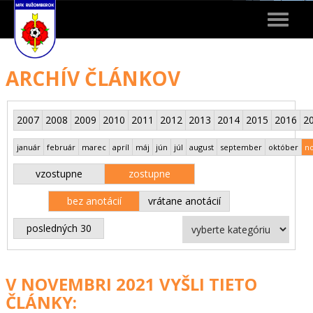
Toggle
navigat
ARCHÍV ČLÁNKOV
2007
2008
2009
2010
2011
2012
2013
2014
2015
2016
2
január
február
marec
apríl
máj
jún
júl
august
september
október
n
vzostupne
zostupne
bez anotácií
vrátane anotácií
posledných 30
V NOVEMBRI 2021 VYŠLI TIETO
ČLÁNKY: