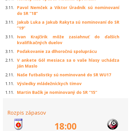
3.11.
Pavol Nemček a Viktor Úradník sú nominovaní
do SR “18“
3.11.
Jakub Luka a Jakub Rakyta sú nominovaní do SR
“19“
3.11.
Ivan Krajčírik môže zasiahnuť do ďalších
kvalifikačných duelov
3.11.
Poďakovanie za dlhoročnú spoluprácu
2.11.
V ankete Gól mesiaca sa o vaše hlasy uchádza
Ján Maslo
2.11.
Naše futbalistky sú nominované do SR WU17
1.11.
Výsledky mládežníckych tímov
1.11.
Martin Bačík je nominovaný do SR “15“
Rozpis zápasov
18:00