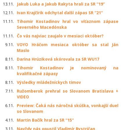
13.11.
Jakub Luka a Jakub Rakyta hrali za SR “19“
12.11.
Ivan Krajčírik odchytal ďalší zápas SR “21“
11.11.
Tihomir Kostadinov hral vo víťaznom zápase
Severného Macedónska
11.11.
Čo vás najviac zaujalo v mesiaci október?
9.11.
VOYO Hráčom mesiaca október sa stal Ján
Maslo
8.11.
Darina Hrúziková skórovala za SR WU17
8.11.
Tihomir Kostadinov je nominovaný na
kvalifikačné zápasy
8.11.
Výsledky mládežníckych tímov
7.11.
Ružomberok prehral so Slovanom Bratislava +
VIDEO
6.11.
Preview: Čaká nás náročná skúška, vonkajší duel
so Slovanom
4.11.
Martin Bačík hral za SR “15“
3.11.
Navždy nás opustil Vladimír Bystričan