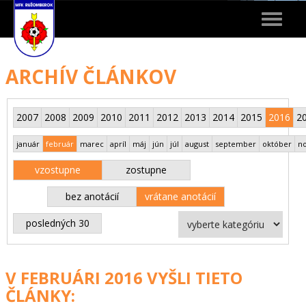
Toggle
navigat
ARCHÍV ČLÁNKOV
2007
2008
2009
2010
2011
2012
2013
2014
2015
2016
2
január
február
marec
apríl
máj
jún
júl
august
september
október
n
vzostupne
zostupne
bez anotácií
vrátane anotácií
posledných 30
V FEBRUÁRI 2016 VYŠLI TIETO
ČLÁNKY: