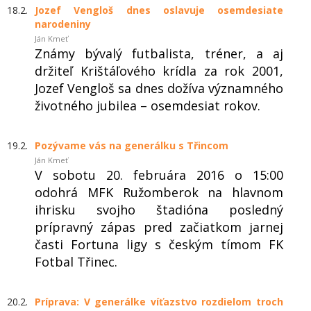
18.2.
Jozef Vengloš dnes oslavuje osemdesiate
narodeniny
Ján Kmeť
Známy bývalý futbalista, tréner, a aj
držiteľ Krištáľového krídla za rok 2001,
Jozef Vengloš sa dnes dožíva významného
životného jubilea – osemdesiat rokov.
19.2.
Pozývame vás na generálku s Třincom
Ján Kmeť
V sobotu 20. februára 2016 o 15:00
odohrá MFK Ružomberok na hlavnom
ihrisku svojho štadióna posledný
prípravný zápas pred začiatkom jarnej
časti Fortuna ligy s českým tímom FK
Fotbal Třinec.
20.2.
Príprava: V generálke víťazstvo rozdielom troch