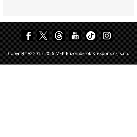
Copyright © 2015-2026 MFK Ružomberok & eSports.cz, s.r.o.