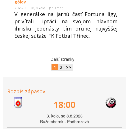
gólov
RUZ - FFT 3:0, 0.kolo | Ján Kmeť
V generálke na jarnú časť Fortuna ligy,
privítali Liptáci na svojom hlavnom
ihrisku jedenásty tím druhej najvyššej
českej súťaže FK Fotbal Třinec.
Další stránky
1
2
>>
Rozpis zápasov
18:00
3. kolo, so 8.8.2026
Ružomberok - Podbrezová