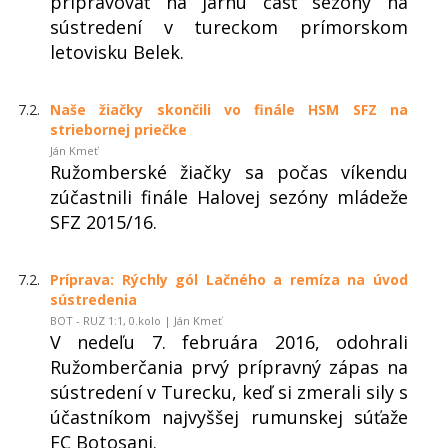
pripravovať na jarnú časť sezóny na
sústredení v tureckom prímorskom
letovisku Belek.
7.2.
Naše žiačky skončili vo finále HSM SFZ na
striebornej priečke
Ján Kmeť
Ružomberské žiačky sa počas víkendu
zúčastnili finále Halovej sezóny mládeže
SFZ 2015/16.
7.2.
Príprava: Rýchly gól Lačného a remíza na úvod
sústredenia
BOT - RUZ 1:1, 0.kolo | Ján Kmeť
V nedeľu 7. februára 2016, odohrali
Ružomberčania prvý prípravný zápas na
sústredení v Turecku, keď si zmerali sily s
účastníkom najvyššej rumunskej súťaže
FC Botosani.