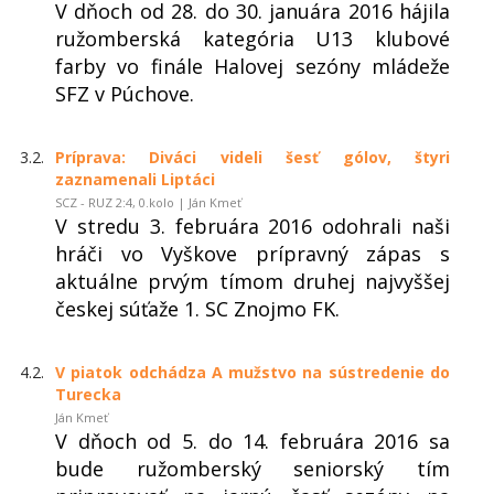
V dňoch od 28. do 30. januára 2016 hájila
ružomberská kategória U13 klubové
farby vo finále Halovej sezóny mládeže
SFZ v Púchove.
3.2.
Príprava: Diváci videli šesť gólov, štyri
zaznamenali Liptáci
SCZ - RUZ 2:4, 0.kolo | Ján Kmeť
V stredu 3. februára 2016 odohrali naši
hráči vo Vyškove prípravný zápas s
aktuálne prvým tímom druhej najvyššej
českej súťaže 1. SC Znojmo FK.
4.2.
V piatok odchádza A mužstvo na sústredenie do
Turecka
Ján Kmeť
V dňoch od 5. do 14. februára 2016 sa
bude ružomberský seniorský tím