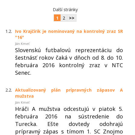
Další stránky
1
2
>>
1.2.
Ivo Krajčírik je nominovaný na kontrolný zraz SR
"16"
Ján Kmeť
Slovenskú futbalovú reprezentáciu do
šestnásť rokov čaká v dňoch od 8. do 10.
februára 2016 kontrolný zraz v NTC
Senec.
2.2.
Aktualizovaný plán prípravných zápasov A
mužstva
Ján Kmeť
Hráči A mužstva odcestujú v piatok 5.
februára 2016 na sústredenie do
Turecka. Ešte dovtedy odohrajú
prípravný zápas s tímom 1. SC Znojmo