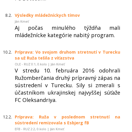
8.2.
Výsledky mládežníckych tímov
Ján Kmeť
Aj počas minulého týždňa mali
mládežnícke kategórie nabitý program.
10.2.
Príprava: Vo svojom druhom stretnutí v Turecku
sa už Ruža tešila z víťazstva
OLE - RUZ 0:1, 0.kolo | Ján Kmeť
V stredu 10. februára 2016 odohrali
Ružomberčania druhý prípravný zápas na
sústredení v Turecku. Sily si zmerali s
účastníkom ukrajinskej najvyššej súťaže
FC Oleksandriya.
12.2.
Príprava: Ruža v poslednom stretnutí na
sústredení remizovala s Esbjerg fB
EFB - RUZ 2:2, 0.kolo | Ján Kmeť