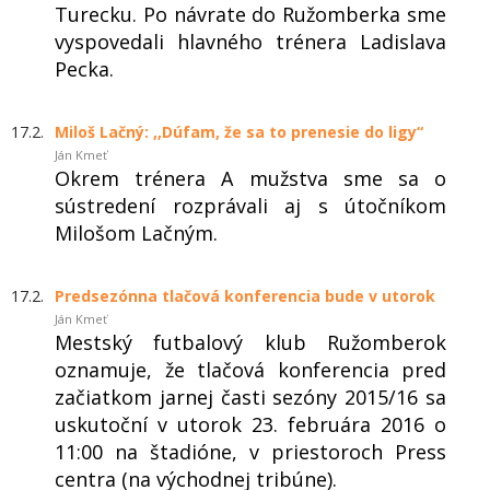
Turecku. Po návrate do Ružomberka sme
vyspovedali hlavného trénera Ladislava
Pecka.
17.2.
Miloš Lačný: ,,Dúfam, že sa to prenesie do ligy“
Ján Kmeť
Okrem trénera A mužstva sme sa o
sústredení rozprávali aj s útočníkom
Milošom Lačným.
17.2.
Predsezónna tlačová konferencia bude v utorok
Ján Kmeť
Mestský futbalový klub Ružomberok
oznamuje, že tlačová konferencia pred
začiatkom jarnej časti sezóny 2015/16 sa
uskutoční v utorok 23. februára 2016 o
11:00 na štadióne, v priestoroch Press
centra (na východnej tribúne).