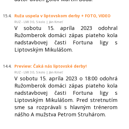
15.4.
Ruža uspela v liptovskom derby + FOTO, VIDEO
RUZ - LMI 3:0, 5.kolo | Ján Kmeť
V sobotu 15. apríla 2023 odohral
Ružomberok domáci zápas piateho kola
nadstavbovej časti Fortuna ligy s
Liptovským Mikulášom.
14.4.
Preview: Čaká nás liptovské derby!
RUZ - LMI 3:0, 5.kolo | Ján Kmeť
V sobotu 15. apríla 2023 o 18:00 odohrá
Ružomberok domáci zápas piateho kola
nadstavbovej časti Fortuna ligy s
Liptovským Mikulášom. Pred stretnutím
sme sa rozprávali s hlavným trénerom
nášho A mužstva Petrom Struhárom.