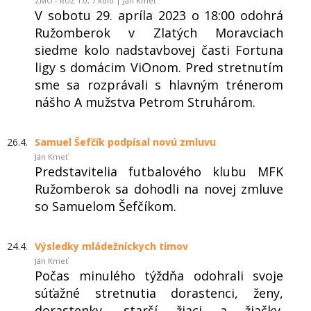
ZMO - RUZ 1:0, 7.kolo | Ján Kmeť
V sobotu 29. apríla 2023 o 18:00 odohrá
Ružomberok v Zlatých Moravciach
siedme kolo nadstavbovej časti Fortuna
ligy s domácim ViOnom. Pred stretnutím
sme sa rozprávali s hlavným trénerom
nášho A mužstva Petrom Struhárom.
26.4.
Samuel Šefčík podpísal novú zmluvu
Ján Kmeť
Predstavitelia futbalového klubu MFK
Ružomberok sa dohodli na novej zmluve
so Samuelom Šefčíkom.
24.4.
Výsledky mládežníckych tímov
Ján Kmeť
Počas minulého týždňa odohrali svoje
súťažné stretnutia dorastenci, ženy,
dorastenky, starší žiaci a žiačky.