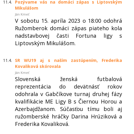
11.4.
Pozývame vás na domáci zápas s Liptovským
Mikulášom
Ján Kmeť
V sobotu 15. apríla 2023 o 18:00 odohrá
Ružomberok domáci zápas piateho kola
nadstavbovej časti Fortuna ligy s
Liptovským Mikulášom.
11.4.
SR WU19 aj s naším zastúpením, Frederika
Kovaliková skórovala
Ján Kmeť
Slovenská ženská futbalová
reprezentácia do devätnásť rokov
odohrala v Gabčíkove turnaj druhej fázy
kvalifikácie ME Ligy B s Čiernou Horou a
Azerbajdžanom. Súčasťou tímu boli aj
ružomberské hráčky Darina Hrúziková a
Frederika Kovaliková.