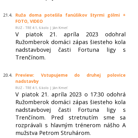
21.4.
Ruža doma potešila fanúšikov štyrmi gólmi +
FOTO, VIDEO
RUZ - TRE 4:1, 6.kolo | Ján Kmeť
V piatok 21. apríla 2023 odohral
Ružomberok domáci zápas šiesteho kola
nadstavbovej časti Fortuna ligy s
Trenčínom.
20.4.
Preview: Vstupujeme do druhej polovice
nadstavby
RUZ - TRE 4:1, 6.kolo | Ján Kmeť
V piatok 21. apríla 2023 o 17:30 odohrá
Ružomberok domáci zápas šiesteho kola
nadstavbovej časti Fortuna ligy s
Trenčínom. Pred stretnutím sme sa
rozprávali s hlavným trénerom nášho A
mužstva Petrom Struhárom.