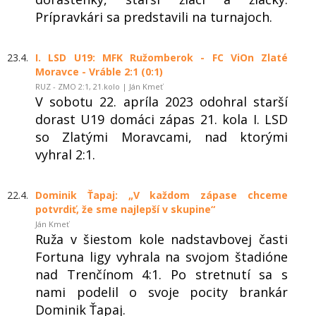
Prípravkári sa predstavili na turnajoch.
23.4.
I. LSD U19: MFK Ružomberok - FC ViOn Zlaté
Moravce - Vráble 2:1 (0:1)
RUZ - ZMO 2:1, 21.kolo | Ján Kmeť
V sobotu 22. apríla 2023 odohral starší
dorast U19 domáci zápas 21. kola I. LSD
so Zlatými Moravcami, nad ktorými
vyhral 2:1.
22.4.
Dominik Ťapaj: „V každom zápase chceme
potvrdiť, že sme najlepší v skupine“
Ján Kmeť
Ruža v šiestom kole nadstavbovej časti
Fortuna ligy vyhrala na svojom štadióne
nad Trenčínom 4:1. Po stretnutí sa s
nami podelil o svoje pocity brankár
Dominik Ťapaj.