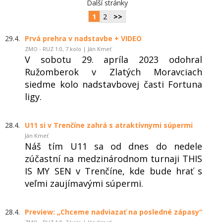
Další stránky
1
2
>>
29.4.
Prvá prehra v nadstavbe + VIDEO
ZMO - RUZ 1:0, 7.kolo | Ján Kmeť
V sobotu 29. apríla 2023 odohral
Ružomberok v Zlatých Moravciach
siedme kolo nadstavbovej časti Fortuna
ligy.
28.4.
U11 si v Trenčíne zahrá s atraktívnymi súpermi
Ján Kmeť
Náš tím U11 sa od dnes do nedele
zúčastní na medzinárodnom turnaji THIS
IS MY SEN v Trenčíne, kde bude hrať s
veľmi zaujímavými súpermi.
28.4.
Preview: „Chceme nadviazať na posledné zápasy“