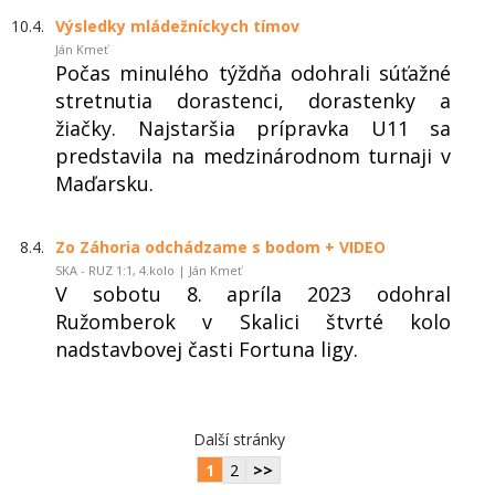
10.4.
Výsledky mládežníckych tímov
Ján Kmeť
Počas minulého týždňa odohrali súťažné
stretnutia dorastenci, dorastenky a
žiačky. Najstaršia prípravka U11 sa
predstavila na medzinárodnom turnaji v
Maďarsku.
8.4.
Zo Záhoria odchádzame s bodom + VIDEO
SKA - RUZ 1:1, 4.kolo | Ján Kmeť
V sobotu 8. apríla 2023 odohral
Ružomberok v Skalici štvrté kolo
nadstavbovej časti Fortuna ligy.
Další stránky
1
2
>>