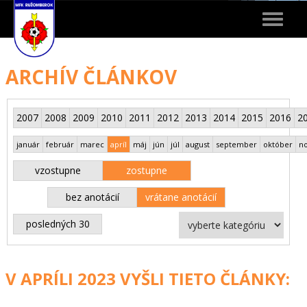
Toggle
navigat
ARCHÍV ČLÁNKOV
2007
2008
2009
2010
2011
2012
2013
2014
2015
2016
2
január
február
marec
apríl
máj
jún
júl
august
september
október
n
vzostupne
zostupne
bez anotácií
vrátane anotácií
posledných 30
V APRÍLI 2023 VYŠLI TIETO ČLÁNKY: