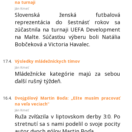
na turnaji
Ján Kmeť
Slovenská ženská futbalová
reprezentácia do šestnásť rokov sa
zúčastnila na turnaji UEFA Development
na Malte. Súčasťou výberu boli Natália
Bobčeková a Victoria Havalec.
17.4.
Výsledky mládežníckych tímov
Ján Kmeť
Mládežnícke kategórie majú za sebou
ďalší rušný týždeň.
16.4.
Dvojgólový Martin Boďa: „Ešte musím pracovať
na veľa veciach“
Ján Kmeť
Ruža zvíťazila v liptovskom derby 3:0. Po
stretnutí sa s nami podelil o svoje pocity
autor dvoch gólov Martin Boďa.