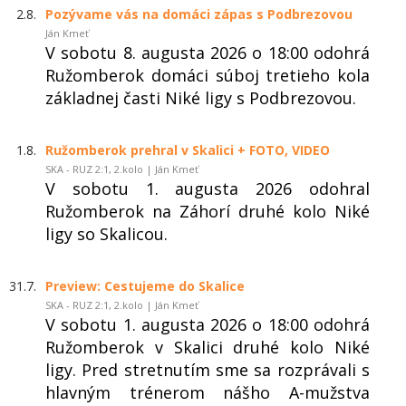
2.8.
Pozývame vás na domáci zápas s Podbrezovou
Ján Kmeť
V sobotu 8. augusta 2026 o 18:00 odohrá
Ružomberok domáci súboj tretieho kola
základnej časti Niké ligy s Podbrezovou.
1.8.
Ružomberok prehral v Skalici + FOTO, VIDEO
SKA - RUZ 2:1, 2.kolo | Ján Kmeť
V sobotu 1. augusta 2026 odohral
Ružomberok na Záhorí druhé kolo Niké
ligy so Skalicou.
31.7.
Preview: Cestujeme do Skalice
SKA - RUZ 2:1, 2.kolo | Ján Kmeť
V sobotu 1. augusta 2026 o 18:00 odohrá
Ružomberok v Skalici druhé kolo Niké
ligy. Pred stretnutím sme sa rozprávali s
hlavným trénerom nášho A-mužstva