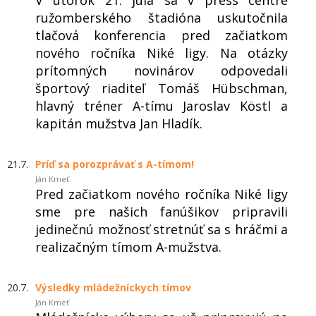
V utorok 21. júla sa v press centre
ružomberského štadióna uskutočnila
tlačová konferencia pred začiatkom
nového ročníka Niké ligy. Na otázky
prítomných novinárov odpovedali
športový riaditeľ Tomáš Hübschman,
hlavný tréner A-tímu Jaroslav Köstl a
kapitán mužstva Jan Hladík.
21.7.
Príď sa porozprávať s A-tímom!
Ján Kmeť
Pred začiatkom nového ročníka Niké ligy
sme pre našich fanúšikov pripravili
jedinečnú možnosť stretnúť sa s hráčmi a
realizačným tímom A-mužstva.
20.7.
Výsledky mládežníckych tímov
Ján Kmeť