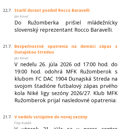
22.7.
Starší dorast posilnil Rocco Baravelli
Ján Kmeť
Do Ružomberka prišiel mládežnícky
slovenský reprezentant Rocco Baravelli.
21.7.
Bezpečnostné opatrenia na domáci zápas s
Dunajskou Stredou
Ján Kmeť
V nedeľu 26. júla 2026 od 17:00 hod. do
19:00 hod. odohrá MFK Ružomberok s
klubom FC DAC 1904 Dunajská Streda na
svojom štadióne futbalový zápas prvého
kola Niké ligy sezóny 2026/27. Klub MFK
Ružomberok prijal nasledovné opatrenia:
21.7.
V nedeľu vstúpime do novej sezóny
Filip Kubáň