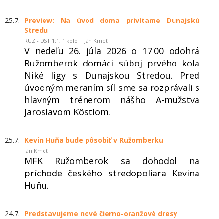
25.7.
Preview: Na úvod doma privítame Dunajskú
Stredu
RUZ - DST 1:1, 1.kolo | Ján Kmeť
V nedeľu 26. júla 2026 o 17:00 odohrá
Ružomberok domáci súboj prvého kola
Niké ligy s Dunajskou Stredou. Pred
úvodným meraním síl sme sa rozprávali s
hlavným trénerom nášho A-mužstva
Jaroslavom Köstlom.
25.7.
Kevin Huňa bude pôsobiť v Ružomberku
Ján Kmeť
MFK Ružomberok sa dohodol na
príchode českého stredopoliara Kevina
Huňu.
24.7.
Predstavujeme nové čierno-oranžové dresy