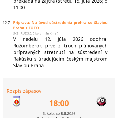
prekladá na zajtra (stredu 15. júla 2026) o
11:00.
12.7.
Príprava: Na úvod sústredenia prehra so Slaviou
Praha + FOTO
SKS - RUZ 3:0, 0.kolo | Ján Kmeť
V nedeľu 12. júla 2026 odohral
Ružomberok prvé z troch plánovaných
prípravných stretnutí na sústredení v
Rakúsku s úradujúcim českým majstrom
Slaviou Praha.
Rozpis zápasov
18:00
3. kolo, so 8.8.2026