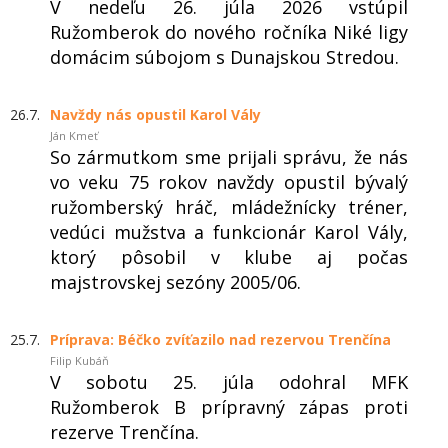
V nedeľu 26. júla 2026 vstúpil
Ružomberok do nového ročníka Niké ligy
domácim súbojom s Dunajskou Stredou.
26.7.
Navždy nás opustil Karol Vály
Ján Kmeť
So zármutkom sme prijali správu, že nás
vo veku 75 rokov navždy opustil bývalý
ružomberský hráč, mládežnícky tréner,
vedúci mužstva a funkcionár Karol Vály,
ktorý pôsobil v klube aj počas
majstrovskej sezóny 2005/06.
25.7.
Príprava: Béčko zvíťazilo nad rezervou Trenčína
Filip Kubáň
V sobotu 25. júla odohral MFK
Ružomberok B prípravný zápas proti
rezerve Trenčína.