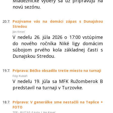
Mládežnícke výbery sa už pripravujú na
novú sezónu.
20.7.
Pozývame vás na domáci zápas s Dunajskou
Stredou
Ján Kmeť
V nedeľu 26. júla 2026 o 17:00 vstúpime
do nového ročníka Niké ligy domácim
súbojom prvého kola základnej časti s
Dunajskou Stredou.
19.7.
Príprava: Béčko obsadilo tretie miesto na turnaji
Filip Kubáň
V nedeľu 19. júla sa MFK Ružomberok B
predstavil na turnaji v Turzovke.
18.7.
Príprava: V generálke sme nestačili na Teplice +
FOTO
TEP - RUZ 3:0, 0.kolo | Ján Kmeť