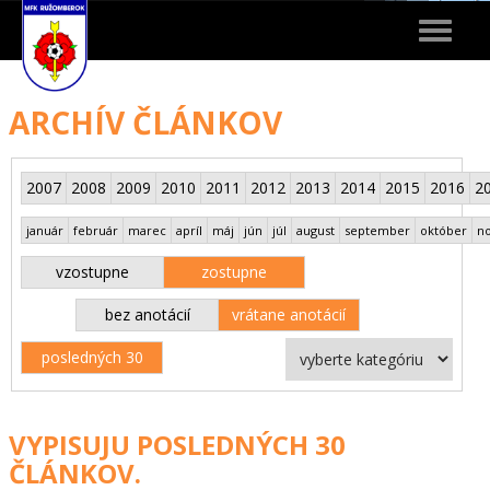
Toggle
navigat
ARCHÍV ČLÁNKOV
2007
2008
2009
2010
2011
2012
2013
2014
2015
2016
2
január
február
marec
apríl
máj
jún
júl
august
september
október
n
vzostupne
zostupne
bez anotácií
vrátane anotácií
posledných 30
VYPISUJU POSLEDNÝCH 30
ČLÁNKOV.