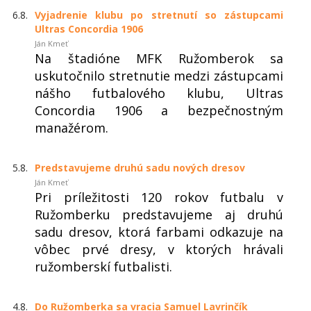
6.8.
Vyjadrenie klubu po stretnutí so zástupcami
Ultras Concordia 1906
Ján Kmeť
Na štadióne MFK Ružomberok sa
uskutočnilo stretnutie medzi zástupcami
nášho futbalového klubu, Ultras
Concordia 1906 a bezpečnostným
manažérom.
5.8.
Predstavujeme druhú sadu nových dresov
Ján Kmeť
Pri príležitosti 120 rokov futbalu v
Ružomberku predstavujeme aj druhú
sadu dresov, ktorá farbami odkazuje na
vôbec prvé dresy, v ktorých hrávali
ružomberskí futbalisti.
4.8.
Do Ružomberka sa vracia Samuel Lavrinčík