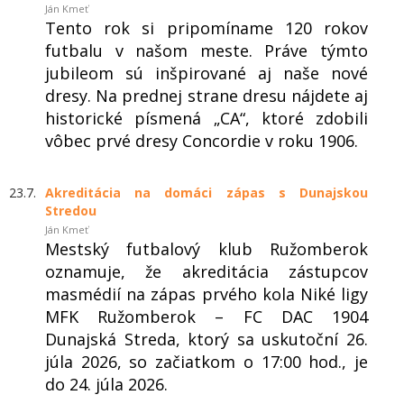
Ján Kmeť
Tento rok si pripomíname 120 rokov
futbalu v našom meste. Práve týmto
jubileom sú inšpirované aj naše nové
dresy. Na prednej strane dresu nájdete aj
historické písmená „CA“, ktoré zdobili
vôbec prvé dresy Concordie v roku 1906.
23.7.
Akreditácia na domáci zápas s Dunajskou
Stredou
Ján Kmeť
Mestský futbalový klub Ružomberok
oznamuje, že akreditácia zástupcov
masmédií na zápas prvého kola Niké ligy
MFK Ružomberok – FC DAC 1904
Dunajská Streda, ktorý sa uskutoční 26.
júla 2026, so začiatkom o 17:00 hod., je
do 24. júla 2026.