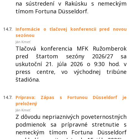
na sústredení v Rakúsku s nemeckým
tímom Fortuna Düsseldorf.
14.7.
Informácie o tlačovej konferencii pred novou
sezónou
Ján Kmeť
Tlačová konferencia MFK Ružomberok
pred štartom sezóny 2026/27 sa
uskutoční 21. júla 2026 o 9:30 hod. v
press centre, vo východnej tribúne
štadióna.
14.7.
Príprava: Zápas s Fortunou Düsseldorf je
preložený
Ján Kmeť
Z dôvodu nepriaznivých poveternostných
podmienok sa prípravné stretnutie s
nemeckým tímom Fortuna Düsseldorf