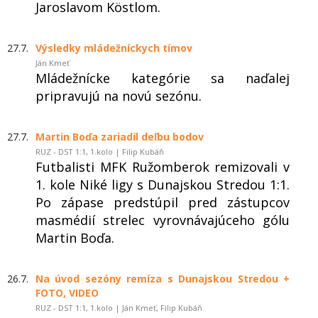
Jaroslavom Köstlom.
27.7.
Výsledky mládežníckych tímov
Ján Kmeť
Mládežnícke kategórie sa naďalej
pripravujú na novú sezónu.
27.7.
Martin Boďa zariadil deľbu bodov
RUZ - DST 1:1, 1.kolo | Filip Kubáň
Futbalisti MFK Ružomberok remizovali v
1. kole Niké ligy s Dunajskou Stredou 1:1.
Po zápase predstúpil pred zástupcov
masmédií strelec vyrovnávajúceho gólu
Martin Boďa.
26.7.
Na úvod sezóny remíza s Dunajskou Stredou +
FOTO, VIDEO
RUZ - DST 1:1, 1.kolo | Ján Kmeť, Filip Kubáň