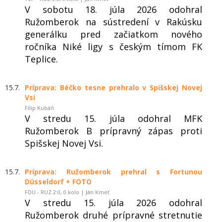
V sobotu 18. júla 2026 odohral
Ružomberok na sústredení v Rakúsku
generálku pred začiatkom nového
ročníka Niké ligy s českým tímom FK
Teplice.
15.7.
Príprava: Béčko tesne prehralo v Spišskej Novej
Vsi
Filip Kubáň
V stredu 15. júla odohral MFK
Ružomberok B prípravný zápas proti
Spišskej Novej Vsi.
15.7.
Príprava: Ružomberok prehral s Fortunou
Düsseldorf + FOTO
FDU - RUZ 2:0, 0.kolo | Ján Kmeť
V stredu 15. júla 2026 odohral
Ružomberok druhé prípravné stretnutie