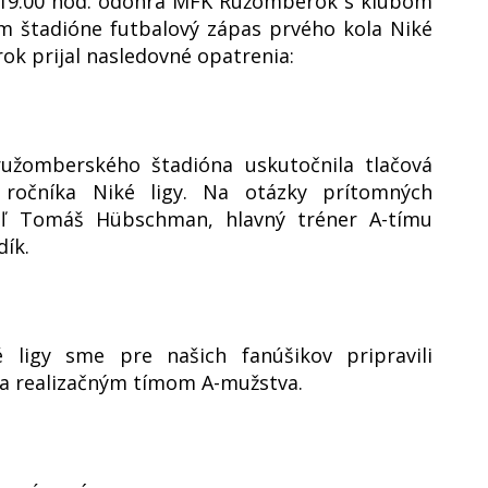
do 19:00 hod. odohrá MFK Ružomberok s klubom
m štadióne futbalový zápas prvého kola Niké
ok prijal nasledovné opatrenia:
ružomberského štadióna uskutočnila tlačová
 ročníka Niké ligy. Na otázky prítomných
teľ Tomáš Hübschman, hlavný tréner A-tímu
dík.
 ligy sme pre našich fanúšikov pripravili
 a realizačným tímom A-mužstva.