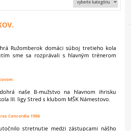
KOV.
ohrá Ružomberok domáci súboj tretieho kola
nutím sme sa rozprávali s hlavným trénerom
stovom
odohrá naše B-mužstvo na hlavnom ihrisku
la III. ligy Stred s klubom MŠK Námestovo.
tras Concordia 1906
točnilo stretnutie medzi zástupcami nášho