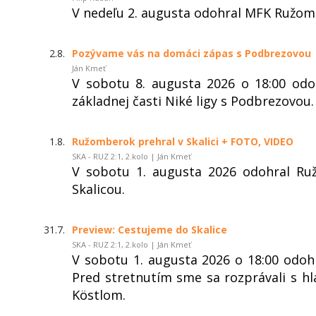
V nedeľu 2. augusta odohral MFK Ružom
2.8.
Pozývame vás na domáci zápas s Podbrezovou
Ján Kmeť
V sobotu 8. augusta 2026 o 18:00 od
základnej časti Niké ligy s Podbrezovou.
1.8.
Ružomberok prehral v Skalici + FOTO, VIDEO
SKA - RUZ 2:1, 2.kolo | Ján Kmeť
V sobotu 1. augusta 2026 odohral Ru
Skalicou.
31.7.
Preview: Cestujeme do Skalice
SKA - RUZ 2:1, 2.kolo | Ján Kmeť
V sobotu 1. augusta 2026 o 18:00 odohr
Pred stretnutím sme sa rozprávali s 
Köstlom.