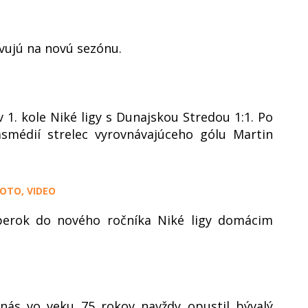
vujú na novú sezónu.
1. kole Niké ligy s Dunajskou Stredou 1:1. Po
smédií strelec vyrovnávajúceho gólu Martin
FOTO, VIDEO
mberok do nového ročníka Niké ligy domácim
nás vo veku 75 rokov navždy opustil bývalý