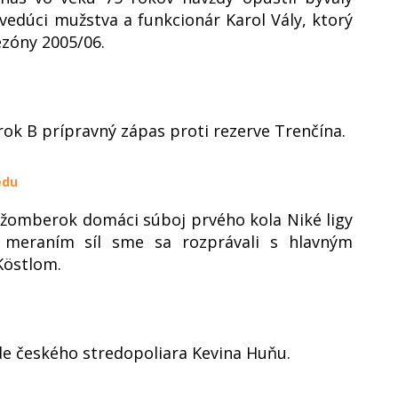
vedúci mužstva a funkcionár Karol Vály, ktorý
ezóny 2005/06.
ok B prípravný zápas proti rezerve Trenčína.
edu
Ružomberok domáci súboj prvého kola Niké ligy
 meraním síl sme sa rozprávali s hlavným
Köstlom.
 českého stredopoliara Kevina Huňu.