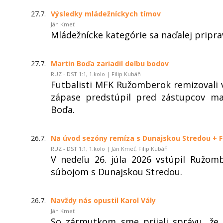
27.7.
Výsledky mládežníckych tímov
Ján Kmeť
Mládežnícke kategórie sa naďalej pripra
27.7.
Martin Boďa zariadil deľbu bodov
RUZ - DST 1:1, 1.kolo | Filip Kubáň
Futbalisti MFK Ružomberok remizovali v 
zápase predstúpil pred zástupcov ma
Boďa.
26.7.
Na úvod sezóny remíza s Dunajskou Stredou + 
RUZ - DST 1:1, 1.kolo | Ján Kmeť, Filip Kubáň
V nedeľu 26. júla 2026 vstúpil Ružo
súbojom s Dunajskou Stredou.
26.7.
Navždy nás opustil Karol Vály
Ján Kmeť
So zármutkom sme prijali správu, že 