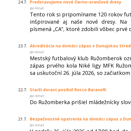
24.7.
Predstavujeme nové čierno-oranžové dresy
Ján Kmeť
Tento rok si pripomíname 120 rokov fu
inšpirované aj naše nové dresy. Na 
písmená „CA“, ktoré zdobili vôbec prvé 
23.7.
Akreditácia na domáci zápas s Dunajskou Stre
Ján Kmeť
Mestský futbalový klub Ružomberok ozn
zápas prvého kola Niké ligy MFK Ružo
sa uskutoční 26. júla 2026, so začiatkom o
22.7.
Starší dorast posilnil Rocco Baravelli
Ján Kmeť
Do Ružomberka prišiel mládežnícky slov
21.7.
Bezpečnostné opatrenia na domáci zápas s Dun
Ján Kmeť