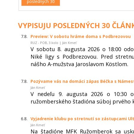
posledných 30
VYPISUJU POSLEDNÝCH 30 ČLÁN
7.8.
Preview: V sobotu hráme doma s Podbrezovou
RUZ - POB, 3.kolo | Ján Kmeť
V sobotu 8. augusta 2026 o 18:00 od
Niké ligy s Podbrezovou. Pred stret
nášho A-mužstva Jaroslavom Köstlom.
7.8.
Pozývame vás na domáci zápas Béčka s Náme
Ján Kmeť
V nedeľu 9. augusta 2026 o 10:30 
ružomberského štadióna súboj prvého ko
6.8.
Vyjadrenie klubu po stretnutí so zástupcami Ul
Ján Kmeť
Na štadióne MFK Ružomberok sa usku