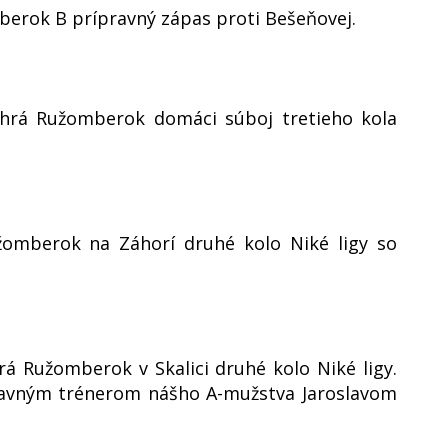
berok B prípravný zápas proti Bešeňovej.
ohrá Ružomberok domáci súboj tretieho kola
žomberok na Záhorí druhé kolo Niké ligy so
á Ružomberok v Skalici druhé kolo Niké ligy.
hlavným trénerom nášho A-mužstva Jaroslavom