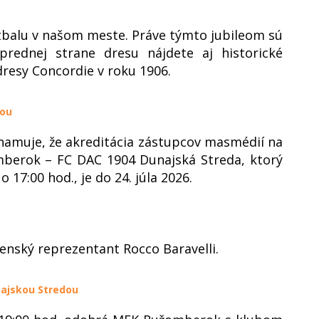
tbalu v našom meste. Práve týmto jubileom sú
prednej strane dresu nájdete aj historické
dresy Concordie v roku 1906.
dou
amuje, že akreditácia zástupcov masmédií na
mberok – FC DAC 1904 Dunajská Streda, ktorý
 17:00 hod., je do 24. júla 2026.
enský reprezentant Rocco Baravelli.
ajskou Stredou