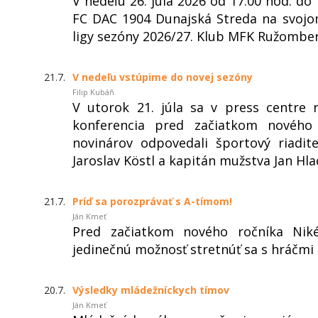
V nedeľu 26. júla 2026 od 17:00 hod. 
FC DAC 1904 Dunajská Streda na svojo
ligy sezóny 2026/27. Klub MFK Ružomber
21.7.
V nedeľu vstúpime do novej sezóny
Filip Kubáň
V utorok 21. júla sa v press centre 
konferencia pred začiatkom nového
novinárov odpovedali športový riadi
Jaroslav Köstl a kapitán mužstva Jan Hla
21.7.
Príď sa porozprávať s A-tímom!
Ján Kmeť
Pred začiatkom nového ročníka Niké
jedinečnú možnosť stretnúť sa s hráčmi
20.7.
Výsledky mládežníckych tímov
Ján Kmeť