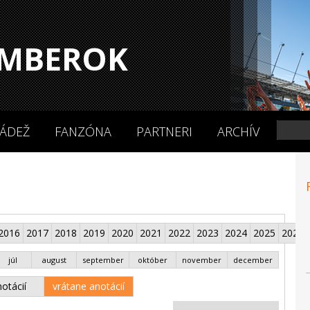
MBEROK
ÁDEŽ
FANZÓNA
PARTNERI
ARCHÍV
2016
2017
2018
2019
2020
2021
2022
2023
2024
2025
2026
júl
august
september
október
november
december
otácií
vrátane anotácií