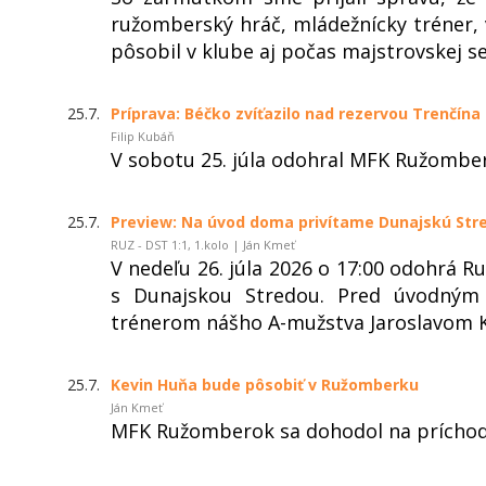
ružomberský hráč, mládežnícky tréner, 
pôsobil v klube aj počas majstrovskej s
25.7.
Príprava: Béčko zvíťazilo nad rezervou Trenčína
Filip Kubáň
V sobotu 25. júla odohral MFK Ružomber
25.7.
Preview: Na úvod doma privítame Dunajskú Str
RUZ - DST 1:1, 1.kolo | Ján Kmeť
V nedeľu 26. júla 2026 o 17:00 odohrá 
s Dunajskou Stredou. Pred úvodným
trénerom nášho A-mužstva Jaroslavom 
25.7.
Kevin Huňa bude pôsobiť v Ružomberku
Ján Kmeť
MFK Ružomberok sa dohodol na príchode