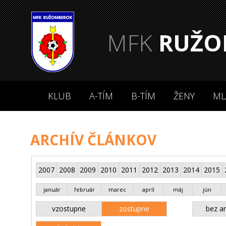
MFK
RUŽO
KLUB
A-TÍM
B-TÍM
ŽENY
ML
ARCHÍV ČLÁNKOV
2007
2008
2009
2010
2011
2012
2013
2014
2015
január
február
marec
apríl
máj
jún
vzostupne
zostupne
bez an