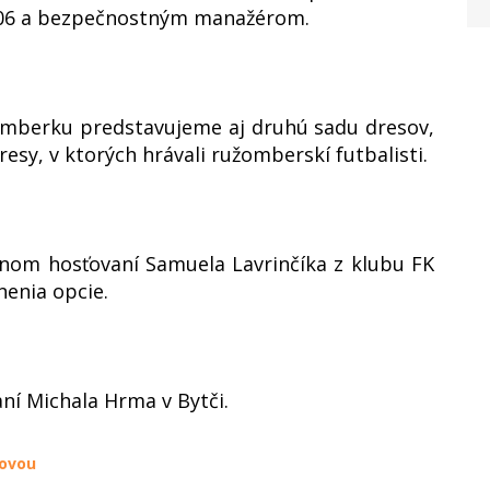
1906 a bezpečnostným manažérom.
užomberku predstavujeme aj druhú sadu dresov,
esy, v ktorých hrávali ružomberskí futbalisti.
om hosťovaní Samuela Lavrinčíka z klubu FK
enia opcie.
í Michala Hrma v Bytči.
ňovou