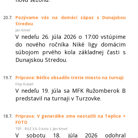
20.7.
Pozývame vás na domáci zápas s Dunajskou
Stredou
Ján Kmeť
V nedeľu 26. júla 2026 o 17:00 vstúpime
do nového ročníka Niké ligy domácim
súbojom prvého kola základnej časti s
Dunajskou Stredou.
19.7.
Príprava: Béčko obsadilo tretie miesto na turnaji
Filip Kubáň
V nedeľu 19. júla sa MFK Ružomberok B
predstavil na turnaji v Turzovke.
18.7.
Príprava: V generálke sme nestačili na Teplice +
FOTO
TEP - RUZ 3:0, 0.kolo | Ján Kmeť
V sobotu 18. júla 2026 odohral