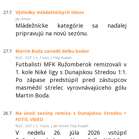
27.7.
Výsledky mládežníckych tímov
Ján Kmeť
Mládežnícke kategórie sa naďalej
pripravujú na novú sezónu.
27.7.
Martin Boďa zariadil deľbu bodov
RUZ - DST 1:1, 1.kolo | Filip Kubáň
Futbalisti MFK Ružomberok remizovali v
1. kole Niké ligy s Dunajskou Stredou 1:1.
Po zápase predstúpil pred zástupcov
masmédií strelec vyrovnávajúceho gólu
Martin Boďa.
26.7.
Na úvod sezóny remíza s Dunajskou Stredou +
FOTO, VIDEO
RUZ - DST 1:1, 1.kolo | Ján Kmeť, Filip Kubáň
V nedeľu 26. júla 2026 vstúpil