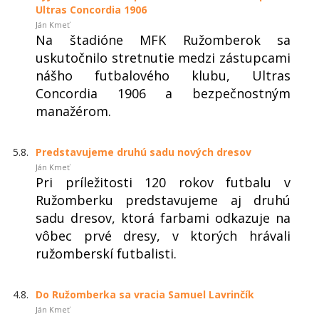
Ultras Concordia 1906
Ján Kmeť
Na štadióne MFK Ružomberok sa
uskutočnilo stretnutie medzi zástupcami
nášho futbalového klubu, Ultras
Concordia 1906 a bezpečnostným
manažérom.
5.8.
Predstavujeme druhú sadu nových dresov
Ján Kmeť
Pri príležitosti 120 rokov futbalu v
Ružomberku predstavujeme aj druhú
sadu dresov, ktorá farbami odkazuje na
vôbec prvé dresy, v ktorých hrávali
ružomberskí futbalisti.
4.8.
Do Ružomberka sa vracia Samuel Lavrinčík
Ján Kmeť