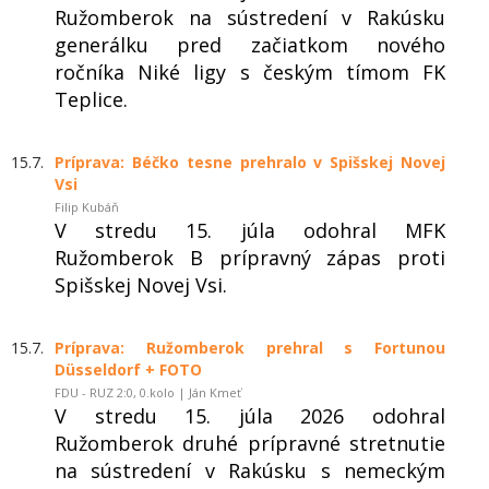
Ružomberok na sústredení v Rakúsku
generálku pred začiatkom nového
ročníka Niké ligy s českým tímom FK
Teplice.
15.7.
Príprava: Béčko tesne prehralo v Spišskej Novej
Vsi
Filip Kubáň
V stredu 15. júla odohral MFK
Ružomberok B prípravný zápas proti
Spišskej Novej Vsi.
15.7.
Príprava: Ružomberok prehral s Fortunou
Düsseldorf + FOTO
FDU - RUZ 2:0, 0.kolo | Ján Kmeť
V stredu 15. júla 2026 odohral
Ružomberok druhé prípravné stretnutie
na sústredení v Rakúsku s nemeckým