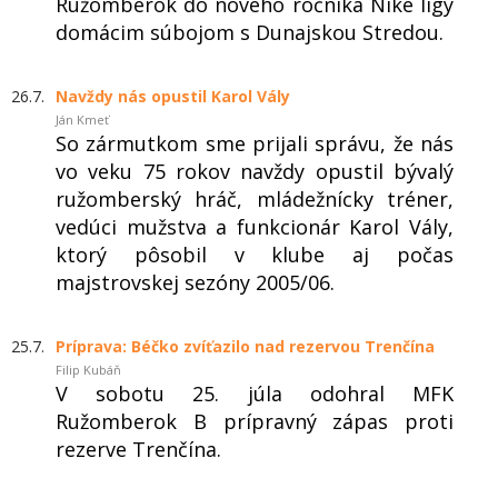
Ružomberok do nového ročníka Niké ligy
domácim súbojom s Dunajskou Stredou.
26.7.
Navždy nás opustil Karol Vály
Ján Kmeť
So zármutkom sme prijali správu, že nás
vo veku 75 rokov navždy opustil bývalý
ružomberský hráč, mládežnícky tréner,
vedúci mužstva a funkcionár Karol Vály,
ktorý pôsobil v klube aj počas
majstrovskej sezóny 2005/06.
25.7.
Príprava: Béčko zvíťazilo nad rezervou Trenčína
Filip Kubáň
V sobotu 25. júla odohral MFK
Ružomberok B prípravný zápas proti
rezerve Trenčína.