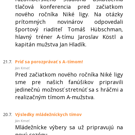
tlačová konferencia pred začiatkom
nového ročníka Niké ligy. Na otázky
prítomných novinárov odpovedali
športový riaditeľ Tomáš Hübschman,
hlavný tréner A-tímu Jaroslav Köstl a
kapitán mužstva Jan Hladík.
21.7.
Príď sa porozprávať s A-tímom!
Ján Kmeť
Pred začiatkom nového ročníka Niké ligy
sme pre našich fanúšikov pripravili
jedinečnú možnosť stretnúť sa s hráčmi a
realizačným tímom A-mužstva.
20.7.
Výsledky mládežníckych tímov
Ján Kmeť
Mládežnícke výbery sa už pripravujú na
novú sezónu.