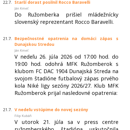
22.7.
Starší dorast posilnil Rocco Baravelli
Ján Kmeť
Do Ružomberka prišiel mládežnícky
slovenský reprezentant Rocco Baravelli.
21.7.
Bezpečnostné opatrenia na domáci zápas s
Dunajskou Stredou
Ján Kmeť
V nedeľu 26. júla 2026 od 17:00 hod. do
19:00 hod. odohrá MFK Ružomberok s
klubom FC DAC 1904 Dunajská Streda na
svojom štadióne futbalový zápas prvého
kola Niké ligy sezóny 2026/27. Klub MFK
Ružomberok prijal nasledovné opatrenia:
21.7.
V nedeľu vstúpime do novej sezóny
Filip Kubáň
V utorok 21. júla sa v press centre
ružomberského štadióna uskutočnila