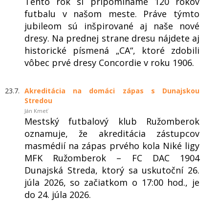
Tento rok si pripomíname 120 rokov
futbalu v našom meste. Práve týmto
jubileom sú inšpirované aj naše nové
dresy. Na prednej strane dresu nájdete aj
historické písmená „CA“, ktoré zdobili
vôbec prvé dresy Concordie v roku 1906.
23.7.
Akreditácia na domáci zápas s Dunajskou
Stredou
Ján Kmeť
Mestský futbalový klub Ružomberok
oznamuje, že akreditácia zástupcov
masmédií na zápas prvého kola Niké ligy
MFK Ružomberok – FC DAC 1904
Dunajská Streda, ktorý sa uskutoční 26.
júla 2026, so začiatkom o 17:00 hod., je
do 24. júla 2026.