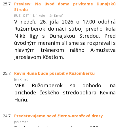
25.7.
Preview: Na úvod doma privítame Dunajskú
Stredu
RUZ - DST 1:1, 1.kolo | Ján Kmeť
V nedeľu 26. júla 2026 o 17:00 odohrá
Ružomberok domáci súboj prvého kola
Niké ligy s Dunajskou Stredou. Pred
úvodným meraním síl sme sa rozprávali s
hlavným trénerom nášho A-mužstva
Jaroslavom Köstlom.
25.7.
Kevin Huňa bude pôsobiť v Ružomberku
Ján Kmeť
MFK Ružomberok sa dohodol na
príchode českého stredopoliara Kevina
Huňu.
24.7.
Predstavujeme nové čierno-oranžové dresy
Ján Kmeť