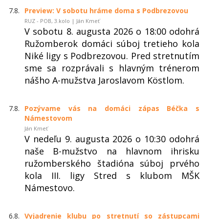
7.8.
Preview: V sobotu hráme doma s Podbrezovou
RUZ - POB, 3.kolo | Ján Kmeť
V sobotu 8. augusta 2026 o 18:00 odohrá
Ružomberok domáci súboj tretieho kola
Niké ligy s Podbrezovou. Pred stretnutím
sme sa rozprávali s hlavným trénerom
nášho A-mužstva Jaroslavom Köstlom.
7.8.
Pozývame vás na domáci zápas Béčka s
Námestovom
Ján Kmeť
V nedeľu 9. augusta 2026 o 10:30 odohrá
naše B-mužstvo na hlavnom ihrisku
ružomberského štadióna súboj prvého
kola III. ligy Stred s klubom MŠK
Námestovo.
6.8.
Vyjadrenie klubu po stretnutí so zástupcami