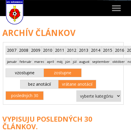
Toggle
navigat
ARCHÍV ČLÁNKOV
2007
2008
2009
2010
2011
2012
2013
2014
2015
2016
2
január
február
marec
apríl
máj
jún
júl
august
september
október
n
vzostupne
zostupne
bez anotácií
vrátane anotácií
posledných 30
VYPISUJU POSLEDNÝCH 30
ČLÁNKOV.