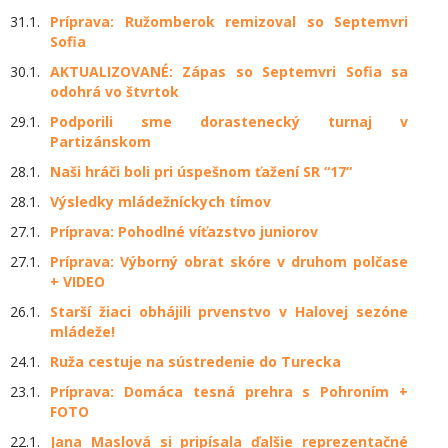
31.1.
Príprava: Ružomberok remizoval so Septemvri
Sofia
30.1.
AKTUALIZOVANÉ: Zápas so Septemvri Sofia sa
odohrá vo štvrtok
29.1.
Podporili sme dorastenecký turnaj v
Partizánskom
28.1.
Naši hráči boli pri úspešnom ťažení SR “17“
28.1.
Výsledky mládežníckych tímov
27.1.
Príprava: Pohodlné víťazstvo juniorov
27.1.
Príprava: Výborný obrat skóre v druhom polčase
+ VIDEO
26.1.
Starší žiaci obhájili prvenstvo v Halovej sezóne
mládeže!
24.1.
Ruža cestuje na sústredenie do Turecka
23.1.
Príprava: Domáca tesná prehra s Pohroním +
FOTO
22.1.
Jana Maslová si pripísala ďalšie reprezentačné