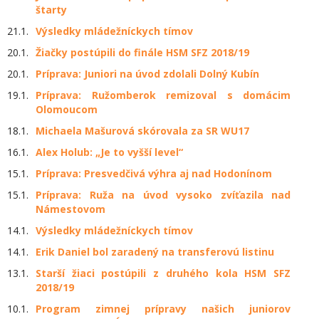
štarty
21.1.
Výsledky mládežníckych tímov
20.1.
Žiačky postúpili do finále HSM SFZ 2018/19
20.1.
Príprava: Juniori na úvod zdolali Dolný Kubín
19.1.
Príprava: Ružomberok remizoval s domácim
Olomoucom
18.1.
Michaela Mašurová skórovala za SR WU17
16.1.
Alex Holub: „Je to vyšší level“
15.1.
Príprava: Presvedčivá výhra aj nad Hodonínom
15.1.
Príprava: Ruža na úvod vysoko zvíťazila nad
Námestovom
14.1.
Výsledky mládežníckych tímov
14.1.
Erik Daniel bol zaradený na transferovú listinu
13.1.
Starší žiaci postúpili z druhého kola HSM SFZ
2018/19
10.1.
Program zimnej prípravy našich juniorov