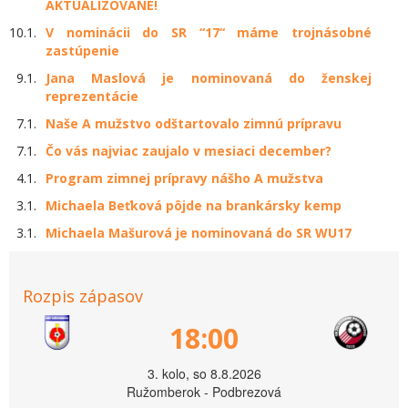
AKTUALIZOVANÉ!
10.1.
V nominácii do SR “17“ máme trojnásobné
zastúpenie
9.1.
Jana Maslová je nominovaná do ženskej
reprezentácie
7.1.
Naše A mužstvo odštartovalo zimnú prípravu
7.1.
Čo vás najviac zaujalo v mesiaci december?
4.1.
Program zimnej prípravy nášho A mužstva
3.1.
Michaela Beťková pôjde na brankársky kemp
3.1.
Michaela Mašurová je nominovaná do SR WU17
Rozpis zápasov
18:00
3. kolo, so 8.8.2026
Ružomberok - Podbrezová