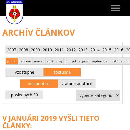
Toggle
navigat
ARCHÍV ČLÁNKOV
2007
2008
2009
2010
2011
2012
2013
2014
2015
2016
2
január
február
marec
apríl
máj
jún
júl
august
september
október
n
vzostupne
zostupne
bez anotácií
vrátane anotácií
posledných 30
V JANUÁRI 2019 VYŠLI TIETO
ČLÁNKY: