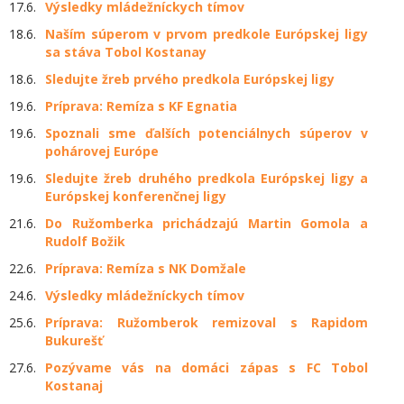
17.6.
Výsledky mládežníckych tímov
18.6.
Naším súperom v prvom predkole Európskej ligy
sa stáva Tobol Kostanay
18.6.
Sledujte žreb prvého predkola Európskej ligy
19.6.
Príprava: Remíza s KF Egnatia
19.6.
Spoznali sme ďalších potenciálnych súperov v
pohárovej Európe
19.6.
Sledujte žreb druhého predkola Európskej ligy a
Európskej konferenčnej ligy
21.6.
Do Ružomberka prichádzajú Martin Gomola a
Rudolf Božik
22.6.
Príprava: Remíza s NK Domžale
24.6.
Výsledky mládežníckych tímov
25.6.
Príprava: Ružomberok remizoval s Rapidom
Bukurešť
27.6.
Pozývame vás na domáci zápas s FC Tobol
Kostanaj