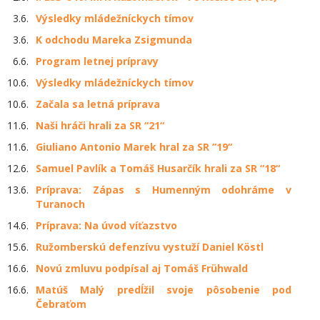
3.6.
Výsledky mládežníckych tímov
3.6.
K odchodu Mareka Zsigmunda
6.6.
Program letnej prípravy
10.6.
Výsledky mládežníckych tímov
10.6.
Začala sa letná príprava
11.6.
Naši hráči hrali za SR “21“
11.6.
Giuliano Antonio Marek hral za SR “19“
12.6.
Samuel Pavlík a Tomáš Husarčík hrali za SR “18“
13.6.
Príprava: Zápas s Humenným odohráme v
Turanoch
14.6.
Príprava: Na úvod víťazstvo
15.6.
Ružomberskú defenzívu vystuží Daniel Köstl
16.6.
Novú zmluvu podpísal aj Tomáš Frühwald
16.6.
Matúš Malý predĺžil svoje pôsobenie pod
Čebraťom