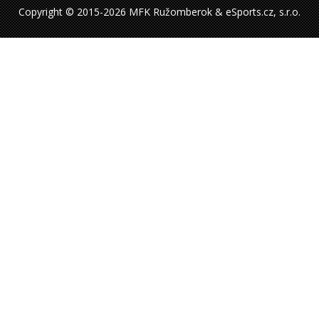
Copyright © 2015-2026 MFK Ružomberok & eSports.cz, s.r.o.