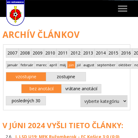
Toggle
navigat
ARCHÍV ČLÁNKOV
2007
2008
2009
2010
2011
2012
2013
2014
2015
2016
2
január
február
marec
apríl
máj
jún
júl
august
september
október
n
vzostupne
zostupne
bez anotácií
vrátane anotácií
posledných 30
V JÚNI 2024 VYŠLI TIETO ČLÁNKY:
2.6.
I. LSD U19: MFK Ružomberok - FC Košice 3:0 (0:0)