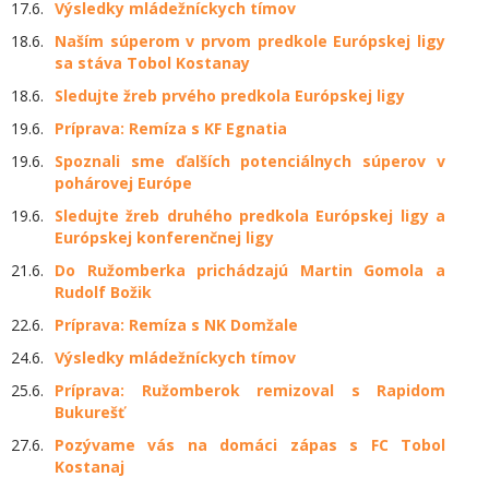
17.6.
Výsledky mládežníckych tímov
18.6.
Naším súperom v prvom predkole Európskej ligy
sa stáva Tobol Kostanay
18.6.
Sledujte žreb prvého predkola Európskej ligy
19.6.
Príprava: Remíza s KF Egnatia
19.6.
Spoznali sme ďalších potenciálnych súperov v
pohárovej Európe
19.6.
Sledujte žreb druhého predkola Európskej ligy a
Európskej konferenčnej ligy
21.6.
Do Ružomberka prichádzajú Martin Gomola a
Rudolf Božik
22.6.
Príprava: Remíza s NK Domžale
24.6.
Výsledky mládežníckych tímov
25.6.
Príprava: Ružomberok remizoval s Rapidom
Bukurešť
27.6.
Pozývame vás na domáci zápas s FC Tobol
Kostanaj