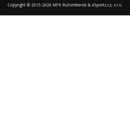
Copyright © 2015-2026 MFK Ružomberok & eSports.cz, s.r.o.