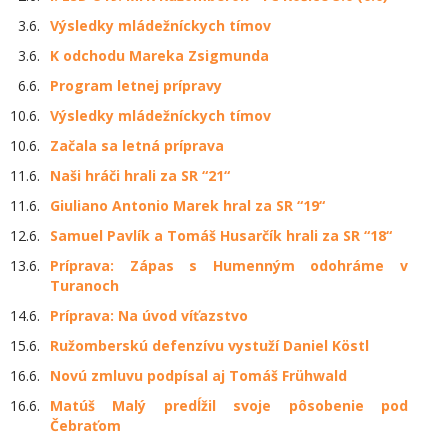
3.6.
Výsledky mládežníckych tímov
3.6.
K odchodu Mareka Zsigmunda
6.6.
Program letnej prípravy
10.6.
Výsledky mládežníckych tímov
10.6.
Začala sa letná príprava
11.6.
Naši hráči hrali za SR “21“
11.6.
Giuliano Antonio Marek hral za SR “19“
12.6.
Samuel Pavlík a Tomáš Husarčík hrali za SR “18“
13.6.
Príprava: Zápas s Humenným odohráme v
Turanoch
14.6.
Príprava: Na úvod víťazstvo
15.6.
Ružomberskú defenzívu vystuží Daniel Köstl
16.6.
Novú zmluvu podpísal aj Tomáš Frühwald
16.6.
Matúš Malý predĺžil svoje pôsobenie pod
Čebraťom