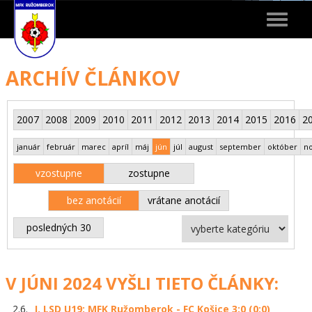
Toggle
navigat
ARCHÍV ČLÁNKOV
2007
2008
2009
2010
2011
2012
2013
2014
2015
2016
2
január
február
marec
apríl
máj
jún
júl
august
september
október
n
vzostupne
zostupne
bez anotácií
vrátane anotácií
posledných 30
V JÚNI 2024 VYŠLI TIETO ČLÁNKY:
2.6.
I. LSD U19: MFK Ružomberok - FC Košice 3:0 (0:0)