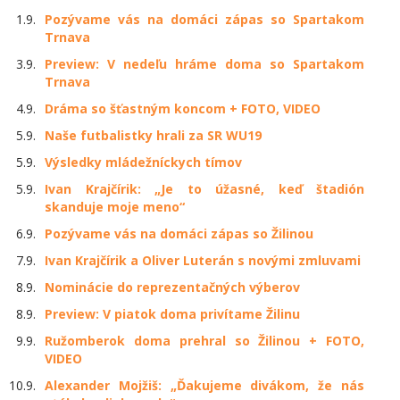
1.9.
Pozývame vás na domáci zápas so Spartakom
Trnava
3.9.
Preview: V nedeľu hráme doma so Spartakom
Trnava
4.9.
Dráma so šťastným koncom + FOTO, VIDEO
5.9.
Naše futbalistky hrali za SR WU19
5.9.
Výsledky mládežníckych tímov
5.9.
Ivan Krajčírik: „Je to úžasné, keď štadión
skanduje moje meno“
6.9.
Pozývame vás na domáci zápas so Žilinou
7.9.
Ivan Krajčírik a Oliver Luterán s novými zmluvami
8.9.
Nominácie do reprezentačných výberov
8.9.
Preview: V piatok doma privítame Žilinu
9.9.
Ružomberok doma prehral so Žilinou + FOTO,
VIDEO
10.9.
Alexander Mojžiš: „Ďakujeme divákom, že nás