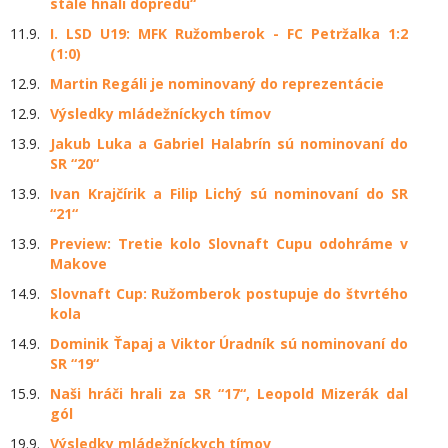
stále hnali dopredu“
11.9.
I. LSD U19: MFK Ružomberok - FC Petržalka 1:2
(1:0)
12.9.
Martin Regáli je nominovaný do reprezentácie
12.9.
Výsledky mládežníckych tímov
13.9.
Jakub Luka a Gabriel Halabrín sú nominovaní do
SR “20“
13.9.
Ivan Krajčírik a Filip Lichý sú nominovaní do SR
“21“
13.9.
Preview: Tretie kolo Slovnaft Cupu odohráme v
Makove
14.9.
Slovnaft Cup: Ružomberok postupuje do štvrtého
kola
14.9.
Dominik Ťapaj a Viktor Úradník sú nominovaní do
SR “19“
15.9.
Naši hráči hrali za SR “17“, Leopold Mizerák dal
gól
19.9.
Výsledky mládežníckych tímov