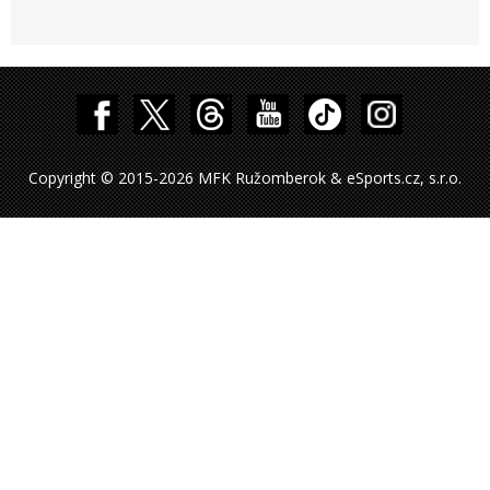
Copyright © 2015-2026 MFK Ružomberok & eSports.cz, s.r.o.