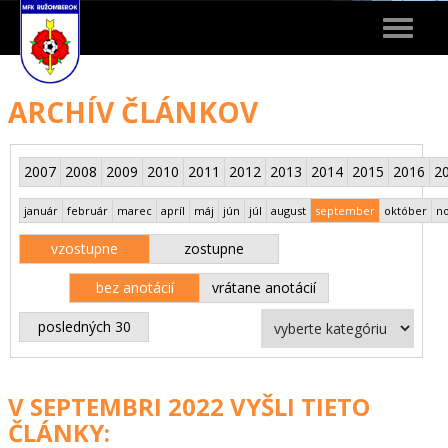
Toggle
navigat
ARCHÍV ČLÁNKOV
2007
2008
2009
2010
2011
2012
2013
2014
2015
2016
2
január
február
marec
apríl
máj
jún
júl
august
september
október
n
vzostupne
zostupne
bez anotácií
vrátane anotácií
posledných 30
V SEPTEMBRI 2022 VYŠLI TIETO
ČLÁNKY: