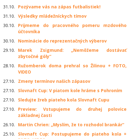
31.10.
Pozývame vás na zápas futbalistiek!
31.10.
Výsledky mládežníckych tímov
30.10.
Prijmeme do pracovného pomeru mzdového
účtovníka
30.10.
Nominácie do reprezentačných výberov
29.10.
Marek Zsigmund: „Nemôžeme dostávať
zbytočné góly“
28.10.
Ružomberok doma prehral so Žilinou + FOTO,
VIDEO
27.10.
Zmeny termínov našich zápasov
27.10.
Slovnaft Cup: V piatom kole hráme s Pohroním
27.10.
Sledujte žreb piateho kola Slovnaft Cupu
27.10.
Preview: Vstupujeme do druhej polovice
základnej časti
26.10.
Martin Chrien: „Myslím, že to rozhodol brankár“
25.10.
Slovnaft Cup: Postupujeme do piateho kola +