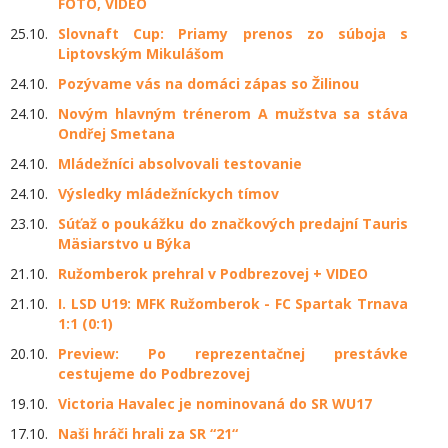
FOTO, VIDEO
25.10.
Slovnaft Cup: Priamy prenos zo súboja s
Liptovským Mikulášom
24.10.
Pozývame vás na domáci zápas so Žilinou
24.10.
Novým hlavným trénerom A mužstva sa stáva
Ondřej Smetana
24.10.
Mládežníci absolvovali testovanie
24.10.
Výsledky mládežníckych tímov
23.10.
Súťaž o poukážku do značkových predajní Tauris
Mäsiarstvo u Býka
21.10.
Ružomberok prehral v Podbrezovej + VIDEO
21.10.
I. LSD U19: MFK Ružomberok - FC Spartak Trnava
1:1 (0:1)
20.10.
Preview: Po reprezentačnej prestávke
cestujeme do Podbrezovej
19.10.
Victoria Havalec je nominovaná do SR WU17
17.10.
Naši hráči hrali za SR “21“