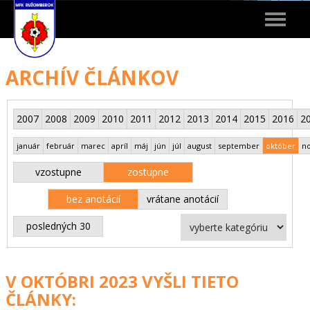
Toggle
navigat
ARCHÍV ČLÁNKOV
2007
2008
2009
2010
2011
2012
2013
2014
2015
2016
2
január
február
marec
apríl
máj
jún
júl
august
september
október
n
vzostupne
zostupne
bez anotácií
vrátane anotácií
posledných 30
V OKTÓBRI 2023 VYŠLI TIETO
ČLÁNKY: