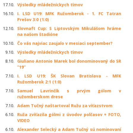
17.10.
Výsledky mládežníckych tímov
16.10.
I. LSD U19: MFK Ružomberok - 1. FC Tatran
Prešov 3:0 (1:0)
12.10.
Slovnaft Cup: S Liptovským Mikulášom hráme
na našom štadióne
10.10.
Čo vás najviac zaujalo v mesiaci september?
9.10.
Výsledky mládežníckych tímov
8.10.
Giuliano Antonio Marek bol donominovaný do SR
“19“
7.10.
I. LSD U19: ŠK Slovan Bratislava - MFK
Ružomberok 2:1 (1:0)
7.10.
Samuel Lavrinčík s prvým gólom v
ružomberskom drese
7.10.
Adam Tučný naštartoval Ružu za víťazstvom
6.10.
Ruža zvíťazila gólmi z úvodov polčasov + FOTO,
VIDEO
6.10.
Alexander Selecký a Adam Tučný sú nominovaní