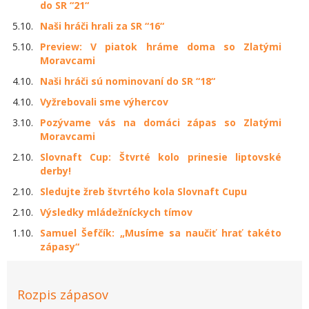
do SR “21“
5.10.
Naši hráči hrali za SR “16“
5.10.
Preview: V piatok hráme doma so Zlatými
Moravcami
4.10.
Naši hráči sú nominovaní do SR “18“
4.10.
Vyžrebovali sme výhercov
3.10.
Pozývame vás na domáci zápas so Zlatými
Moravcami
2.10.
Slovnaft Cup: Štvrté kolo prinesie liptovské
derby!
2.10.
Sledujte žreb štvrtého kola Slovnaft Cupu
2.10.
Výsledky mládežníckych tímov
1.10.
Samuel Šefčík: „Musíme sa naučiť hrať takéto
zápasy“
Rozpis zápasov