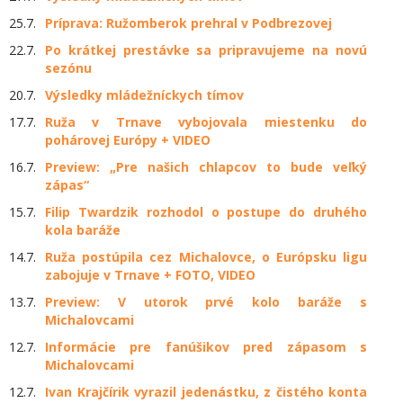
25.7.
Príprava: Ružomberok prehral v Podbrezovej
22.7.
Po krátkej prestávke sa pripravujeme na novú
sezónu
20.7.
Výsledky mládežníckych tímov
17.7.
Ruža v Trnave vybojovala miestenku do
pohárovej Európy + VIDEO
16.7.
Preview: „Pre našich chlapcov to bude veľký
zápas“
15.7.
Filip Twardzik rozhodol o postupe do druhého
kola baráže
14.7.
Ruža postúpila cez Michalovce, o Európsku ligu
zabojuje v Trnave + FOTO, VIDEO
13.7.
Preview: V utorok prvé kolo baráže s
Michalovcami
12.7.
Informácie pre fanúšikov pred zápasom s
Michalovcami
12.7.
Ivan Krajčírik vyrazil jedenástku, z čistého konta