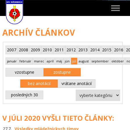
Toggle
navigat
ARCHÍV ČLÁNKOV
2007
2008
2009
2010
2011
2012
2013
2014
2015
2016
2
január
február
marec
apríl
máj
jún
júl
august
september
október
n
vzostupne
zostupne
bez anotácií
vrátane anotácií
posledných 30
V JÚLI 2020 VYŠLI TIETO ČLÁNKY:
27.7.
Výsledky mládežníckych tímov