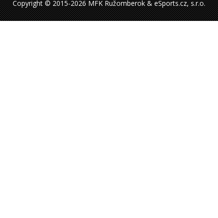
Copyright © 2015-2026 MFK Ružomberok & eSports.cz, s.r.o.