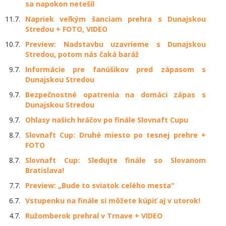
sa napokon netešil
11.7.
Napriek veľkým šanciam prehra s Dunajskou
Stredou + FOTO, VIDEO
10.7.
Preview: Nadstavbu uzavrieme s Dunajskou
Stredou, potom nás čaká baráž
9.7.
Informácie pre fanúšikov pred zápasom s
Dunajskou Stredou
9.7.
Bezpečnostné opatrenia na domáci zápas s
Dunajskou Stredou
9.7.
Ohlasy našich hráčov po finále Slovnaft Cupu
8.7.
Slovnaft Cup: Druhé miesto po tesnej prehre +
FOTO
8.7.
Slovnaft Cup: Sledujte finále so Slovanom
Bratislava!
7.7.
Preview: „Bude to sviatok celého mesta“
6.7.
Vstupenku na finále si môžete kúpiť aj v utorok!
4.7.
Ružomberok prehral v Trnave + VIDEO