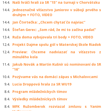
14.4.
Naši hráči hrali za SR “15“ na turnaji v Chorvátsku
14.4.
Jednoznačné víťazstvo juniorov v súboji prvého s
druhým + FOTO, VIDEO
14.4.
Jan Čtvrtečka: „Chcem chytať čo najviac“
14.4.
Štefan Gerec: „Som rád, že mi to začína padať“
13.4.
Ruža doma vybojovala tri body + FOTO, VIDEO
12.4.
Projekt Dajme spolu gól v Materskej škole Riadok
12.4.
Preview: Chceme nadviazať na víťazstvo z
minulého kola
11.4.
Jakub Novák a Martin Kušnír sú nominovaní do SR
“16“
10.4.
Pozývame vás na domáci zápas s Michalovcami
9.4.
Lucia Droppová hrala za SR WU19
8.4.
Program mládežníckych tímov
8.4.
Výsledky mládežníckych tímov
8.4.
MFK Ružomberok rozviazal zmluvu s Yanim