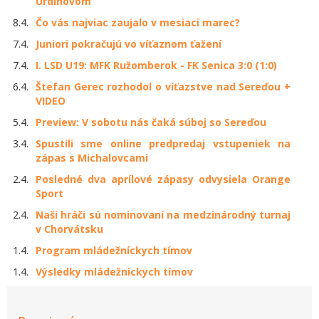
Urdinovom
8.4.
Čo vás najviac zaujalo v mesiaci marec?
7.4.
Juniori pokračujú vo víťaznom ťažení
7.4.
I. LSD U19: MFK Ružomberok - FK Senica 3:0 (1:0)
6.4.
Štefan Gerec rozhodol o víťazstve nad Sereďou +
VIDEO
5.4.
Preview: V sobotu nás čaká súboj so Sereďou
3.4.
Spustili sme online predpredaj vstupeniek na
zápas s Michalovcami
2.4.
Posledné dva aprílové zápasy odvysiela Orange
Sport
2.4.
Naši hráči sú nominovaní na medzinárodný turnaj
v Chorvátsku
1.4.
Program mládežníckych tímov
1.4.
Výsledky mládežníckych tímov