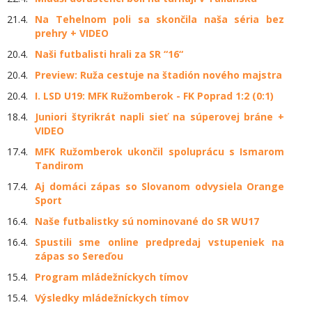
21.4.
Na Tehelnom poli sa skončila naša séria bez
prehry + VIDEO
20.4.
Naši futbalisti hrali za SR “16“
20.4.
Preview: Ruža cestuje na štadión nového majstra
20.4.
I. LSD U19: MFK Ružomberok - FK Poprad 1:2 (0:1)
18.4.
Juniori štyrikrát napli sieť na súperovej bráne +
VIDEO
17.4.
MFK Ružomberok ukončil spoluprácu s Ismarom
Tandirom
17.4.
Aj domáci zápas so Slovanom odvysiela Orange
Sport
16.4.
Naše futbalistky sú nominované do SR WU17
16.4.
Spustili sme online predpredaj vstupeniek na
zápas so Sereďou
15.4.
Program mládežníckych tímov
15.4.
Výsledky mládežníckych tímov