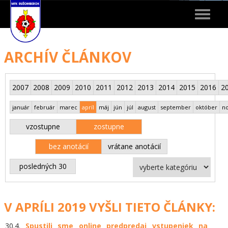
Toggle
navigat
ARCHÍV ČLÁNKOV
2007
2008
2009
2010
2011
2012
2013
2014
2015
2016
2
január
február
marec
apríl
máj
jún
júl
august
september
október
n
vzostupne
zostupne
bez anotácií
vrátane anotácií
posledných 30
V APRÍLI 2019 VYŠLI TIETO ČLÁNKY:
30.4.
Spustili sme online predpredaj vstupeniek na