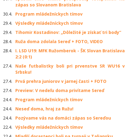
zápas so Slovanom Bratislava
30.4.
Program mládežníckych tímov
29.4.
Výsledky mládežníckych tímov
29.4.
Tihomir Kostadinov: „Dôležité je získať tri body“
28.4.
Ruža doma zdolala Sereď + FOTO, VIDEO
28.4.
I. LSD U19: MFK Ružomberok - ŠK Slovan Bratislava
2:2 (0:1)
27.4.
Naše futbalistky boli pri prvenstve SR WU16 v
Srbsku!
27.4.
Prvá prehra juniorov v jarnej časti + FOTO
27.4.
Preview: V nedeľu doma privítame Sereď
24.4.
Program mládežníckych tímov
24.4.
Neseď doma, hraj za Ružu!
24.4.
Pozývame vás na domáci zápas so Sereďou
22.4.
Výsledky mládežníckych tímov
22.4.
Mladší dorastenci boli na turnaji v Taliansku