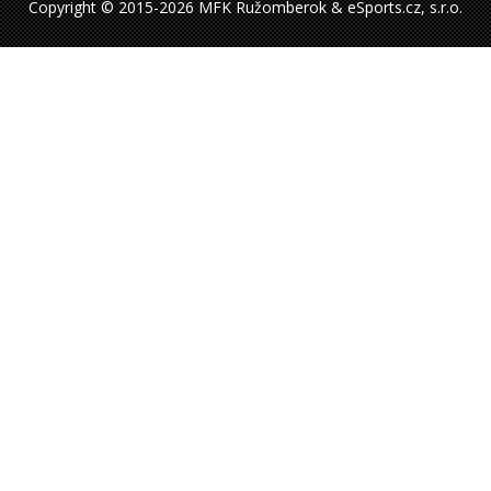
Copyright © 2015-2026 MFK Ružomberok & eSports.cz, s.r.o.