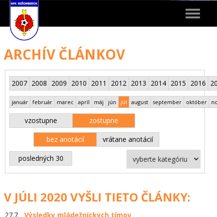
Toggle
navigat
ARCHÍV ČLÁNKOV
2007
2008
2009
2010
2011
2012
2013
2014
2015
2016
2
január
február
marec
apríl
máj
jún
júl
august
september
október
n
vzostupne
zostupne
bez anotácií
vrátane anotácií
posledných 30
V JÚLI 2020 VYŠLI TIETO ČLÁNKY:
27.7.
Výsledky mládežníckych tímov