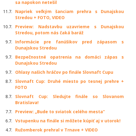
sa napokon netešil
11.7.
Napriek veľkým šanciam prehra s Dunajskou
Stredou + FOTO, VIDEO
10.7.
Preview: Nadstavbu uzavrieme s Dunajskou
Stredou, potom nás čaká baráž
9.7.
Informácie pre fanúšikov pred zápasom s
Dunajskou Stredou
9.7.
Bezpečnostné opatrenia na domáci zápas s
Dunajskou Stredou
9.7.
Ohlasy našich hráčov po finále Slovnaft Cupu
8.7.
Slovnaft Cup: Druhé miesto po tesnej prehre +
FOTO
8.7.
Slovnaft Cup: Sledujte finále so Slovanom
Bratislava!
7.7.
Preview: „Bude to sviatok celého mesta“
6.7.
Vstupenku na finále si môžete kúpiť aj v utorok!
4.7.
Ružomberok prehral v Trnave + VIDEO