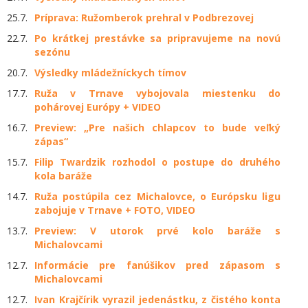
25.7.
Príprava: Ružomberok prehral v Podbrezovej
22.7.
Po krátkej prestávke sa pripravujeme na novú
sezónu
20.7.
Výsledky mládežníckych tímov
17.7.
Ruža v Trnave vybojovala miestenku do
pohárovej Európy + VIDEO
16.7.
Preview: „Pre našich chlapcov to bude veľký
zápas“
15.7.
Filip Twardzik rozhodol o postupe do druhého
kola baráže
14.7.
Ruža postúpila cez Michalovce, o Európsku ligu
zabojuje v Trnave + FOTO, VIDEO
13.7.
Preview: V utorok prvé kolo baráže s
Michalovcami
12.7.
Informácie pre fanúšikov pred zápasom s
Michalovcami
12.7.
Ivan Krajčírik vyrazil jedenástku, z čistého konta