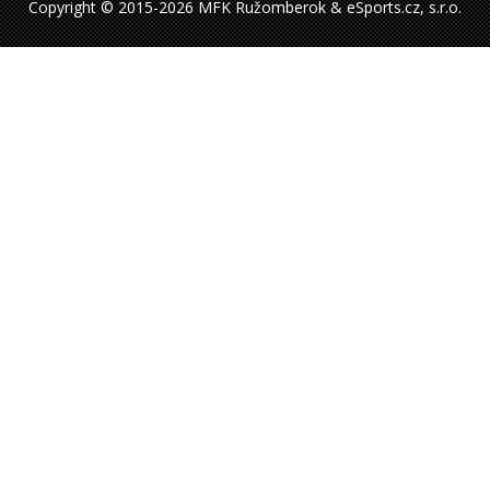
Copyright © 2015-2026 MFK Ružomberok & eSports.cz, s.r.o.