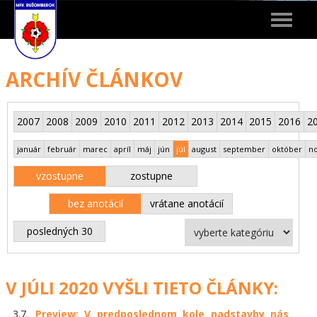
Toggle
navigat
ARCHÍV ČLÁNKOV
2007
2008
2009
2010
2011
2012
2013
2014
2015
2016
2
január
február
marec
apríl
máj
jún
júl
august
september
október
n
vzostupne
zostupne
bez anotácií
vrátane anotácií
posledných 30
V JÚLI 2020 VYŠLI TIETO ČLÁNKY:
3.7.
Preview: V predposlednom kole nadstavby nás