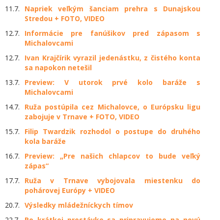
11.7.
Napriek veľkým šanciam prehra s Dunajskou
Stredou + FOTO, VIDEO
12.7.
Informácie pre fanúšikov pred zápasom s
Michalovcami
12.7.
Ivan Krajčírik vyrazil jedenástku, z čistého konta
sa napokon netešil
13.7.
Preview: V utorok prvé kolo baráže s
Michalovcami
14.7.
Ruža postúpila cez Michalovce, o Európsku ligu
zabojuje v Trnave + FOTO, VIDEO
15.7.
Filip Twardzik rozhodol o postupe do druhého
kola baráže
16.7.
Preview: „Pre našich chlapcov to bude veľký
zápas“
17.7.
Ruža v Trnave vybojovala miestenku do
pohárovej Európy + VIDEO
20.7.
Výsledky mládežníckych tímov
22.7.
Po krátkej prestávke sa pripravujeme na novú