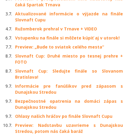
čaká Spartak Trnava
3.7.
Aktualizované informácie o výjazde na finále
Slovnaft Cupu
4.7.
Ružomberok prehral v Trnave + VIDEO
6.7.
Vstupenku na finále si môžete kúpiť aj v utorok!
7.7.
Preview: „Bude to sviatok celého mesta“
8.7.
Slovnaft Cup: Druhé miesto po tesnej prehre +
FOTO
8.7.
Slovnaft Cup: Sledujte finále so Slovanom
Bratislava!
9.7.
Informácie pre fanúšikov pred zápasom s
Dunajskou Stredou
9.7.
Bezpečnostné opatrenia na domáci zápas s
Dunajskou Stredou
9.7.
Ohlasy našich hráčov po finále Slovnaft Cupu
10.7.
Preview: Nadstavbu uzavrieme s Dunajskou
Stredou, potom nás čaká baráž