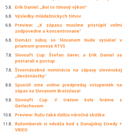
5.8.
Erik Daniel: „Bol to tímový výkon“
6.8.
Výsledky mládežníckych tímov
6.8.
Preview: „K zápasu musíme pristúpiť veľmi
zodpovedne a koncentrovane“
6.8.
Domáci súboj so Slovanom bude vysielať v
priamom prenose RTVS
7.8.
Slovnaft Cup: Štefan Gerec a Erik Daniel sa
postarali o postup
7.8.
Štvornásobná nominácia na zápasy slovenskej
„devätnástky“
8.8.
Spustili sme online predpredaj vstupeniek na
zápas so Slovanom Bratislava!
9.8.
Slovnaft Cup: V treťom kole hráme s
Gerlachovom
10.8.
Preview: Ružu čaká ďalšia náročná skúška
11.8.
Ružomberok si odváža bod z Dunajskej Stredy +
VIDEO