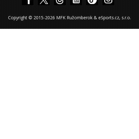
Copyright © 2015-2026 MFK Ružomberok & eSports.cz, s.r.o.