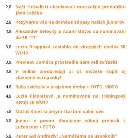
2.8.
Naši futbalisti absolvovali motivačnú prednášku
Jána Lašáka
2.8.
Pozývame vás na domáce zápasy našich juniorov
3.8.
Alexander Selecký a Adam Matoš sú nominovaní
do SR “17“
3.8.
Lucia Droppová zasiahla do víťazných duelov SR
WU19
3.8.
Preview: Domáce prostredie nám velí zvíťaziť!
3.8.
V online predpredaji si už môžete kúpiť aj
zľavnené vstupenky!
4.8.
Ruža zvíťazila v krajskom derby + FOTO, VIDEO
4.8.
Lucia Planietová je nominovaná na tréningový
kemp SR WU17
5.8.
Matúš Kmeť si prvým štartom splnil sen
5.8.
Juniori v prvom domácom súboji prehrali s
Lučencom + FOTO
5.8.
Peter Gal Andrezly: „Nemôžeme sa uspokojiť“