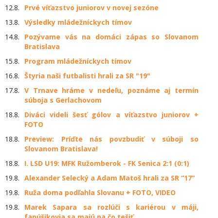
12.8.
Prvé víťazstvo juniorov v novej sezóne
13.8.
Výsledky mládežníckych tímov
14.8.
Pozývame vás na domáci zápas so Slovanom
Bratislava
15.8.
Program mládežníckych tímov
16.8.
Štyria naši futbalisti hrali za SR "19"
17.8.
V Trnave hráme v nedeľu, poznáme aj termín
súboja s Gerlachovom
18.8.
Diváci videli šesť gólov a víťazstvo juniorov +
FOTO
18.8.
Preview: Príďte nás povzbudiť v súboji so
Slovanom Bratislava!
18.8.
I. LSD U19: MFK Ružomberok - FK Senica 2:1 (0:1)
19.8.
Alexander Selecký a Adam Matoš hrali za SR “17“
19.8.
Ruža doma podľahla Slovanu + FOTO, VIDEO
19.8.
Marek Sapara sa rozlúči s kariérou v máji,
fanúšikovia sa majú na čo tešiť