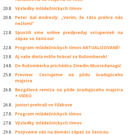
20.8.
Výsledky mládežníckych tímov
20.8.
Peter Gal Andrezly: „Verím, že táto prehra nás
nezlomí“
22.8.
Spustili sme online predpredaj vstupeniek na
zápas so Senicou!
22.8.
Program mládežníckych tímov AKTUALIZOVANÉ!
23.8.
Aj vaše dieťa môže hrávať za Ružomberok!
24.8.
Do Ružomberka prichádza Zinedin Mustedanagić
25.8.
Preview: Cestujeme na pôdu úradujúceho
majstra
26.8.
Bezgólová remíza na pôde úradujúceho majstra
+ VIDEO
26.8.
Juniori prehrali vo Fiľakove
27.8.
Program mládežníckych tímov
27.8.
Výsledky mládežníckych tímov
29.8.
Pozývame vás na domáci zápas so Senicou