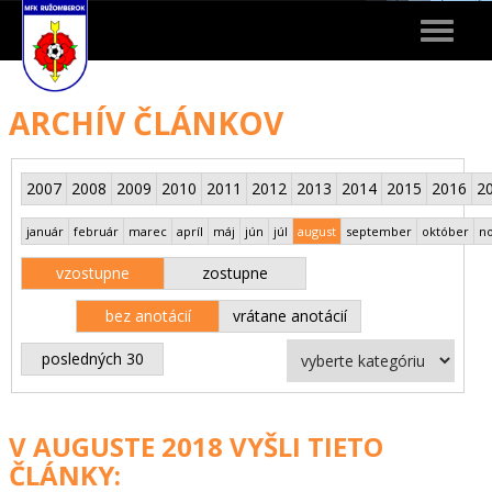
Toggle
navigat
ARCHÍV ČLÁNKOV
2007
2008
2009
2010
2011
2012
2013
2014
2015
2016
2
január
február
marec
apríl
máj
jún
júl
august
september
október
n
vzostupne
zostupne
bez anotácií
vrátane anotácií
posledných 30
V AUGUSTE 2018 VYŠLI TIETO
ČLÁNKY: