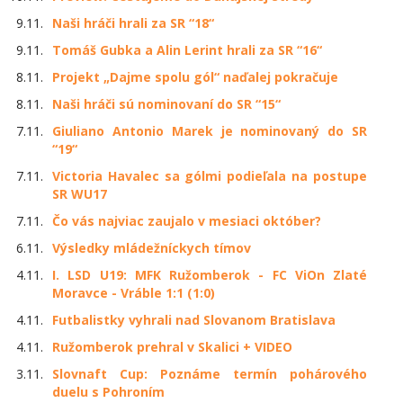
9.11.
Naši hráči hrali za SR “18“
9.11.
Tomáš Gubka a Alin Lerint hrali za SR “16“
8.11.
Projekt „Dajme spolu gól“ naďalej pokračuje
8.11.
Naši hráči sú nominovaní do SR “15“
7.11.
Giuliano Antonio Marek je nominovaný do SR
“19“
7.11.
Victoria Havalec sa gólmi podieľala na postupe
SR WU17
7.11.
Čo vás najviac zaujalo v mesiaci október?
6.11.
Výsledky mládežníckych tímov
4.11.
I. LSD U19: MFK Ružomberok - FC ViOn Zlaté
Moravce - Vráble 1:1 (1:0)
4.11.
Futbalistky vyhrali nad Slovanom Bratislava
4.11.
Ružomberok prehral v Skalici + VIDEO
3.11.
Slovnaft Cup: Poznáme termín pohárového
duelu s Pohroním