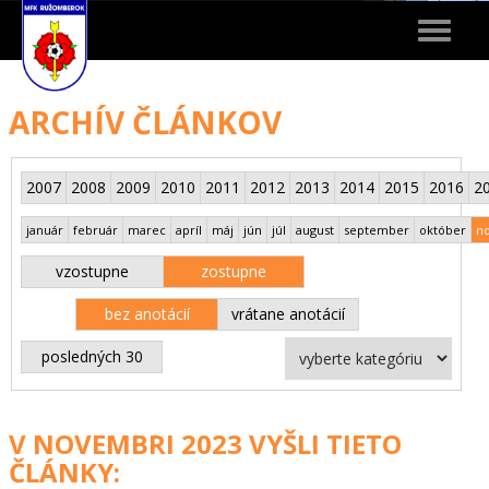
Toggle
navigat
ARCHÍV ČLÁNKOV
2007
2008
2009
2010
2011
2012
2013
2014
2015
2016
2
január
február
marec
apríl
máj
jún
júl
august
september
október
n
vzostupne
zostupne
bez anotácií
vrátane anotácií
posledných 30
V NOVEMBRI 2023 VYŠLI TIETO
ČLÁNKY: