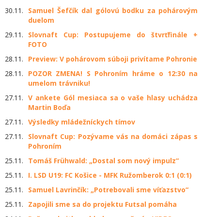
30.11.
Samuel Šefčík dal gólovú bodku za pohárovým
duelom
29.11.
Slovnaft Cup: Postupujeme do štvrťfinále +
FOTO
28.11.
Preview: V pohárovom súboji privítame Pohronie
28.11.
POZOR ZMENA! S Pohroním hráme o 12:30 na
umelom trávniku!
27.11.
V ankete Gól mesiaca sa o vaše hlasy uchádza
Martin Boďa
27.11.
Výsledky mládežníckych tímov
27.11.
Slovnaft Cup: Pozývame vás na domáci zápas s
Pohroním
25.11.
Tomáš Frühwald: „Dostal som nový impulz“
25.11.
I. LSD U19: FC Košice - MFK Ružomberok 0:1 (0:1)
25.11.
Samuel Lavrinčík: „Potrebovali sme víťazstvo“
25.11.
Zapojili sme sa do projektu Futsal pomáha