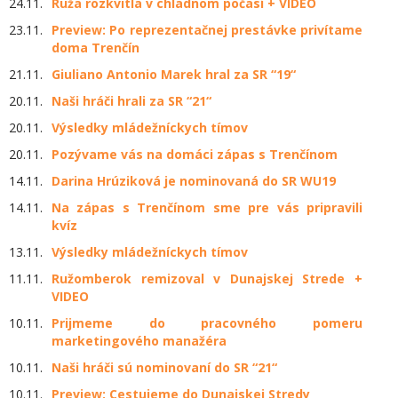
24.11.
Ruža rozkvitla v chladnom počasí + VIDEO
23.11.
Preview: Po reprezentačnej prestávke privítame
doma Trenčín
21.11.
Giuliano Antonio Marek hral za SR “19“
20.11.
Naši hráči hrali za SR “21“
20.11.
Výsledky mládežníckych tímov
20.11.
Pozývame vás na domáci zápas s Trenčínom
14.11.
Darina Hrúziková je nominovaná do SR WU19
14.11.
Na zápas s Trenčínom sme pre vás pripravili
kvíz
13.11.
Výsledky mládežníckych tímov
11.11.
Ružomberok remizoval v Dunajskej Strede +
VIDEO
10.11.
Prijmeme do pracovného pomeru
marketingového manažéra
10.11.
Naši hráči sú nominovaní do SR “21“
10.11.
Preview: Cestujeme do Dunajskej Stredy