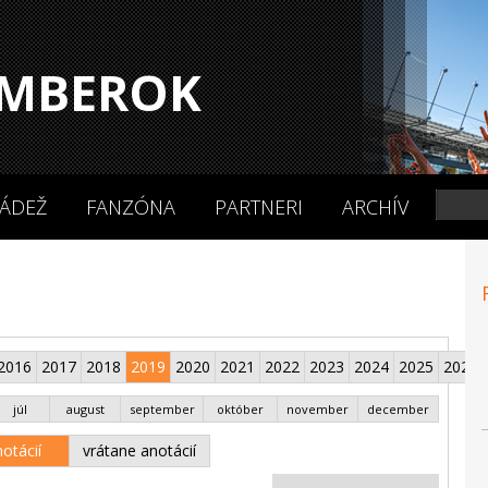
MBEROK
ÁDEŽ
FANZÓNA
PARTNERI
ARCHÍV
2016
2017
2018
2019
2020
2021
2022
2023
2024
2025
2026
júl
august
september
október
november
december
otácií
vrátane anotácií