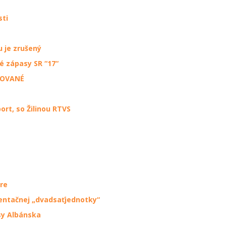
sti
u je zrušený
é zápasy SR “17“
ZOVANÉ
rt, so Žilinou RTVS
tre
entačnej „dvadsaťjednotky“
sy Albánska