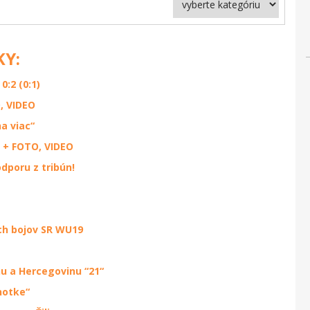
KY:
0:2 (0:1)
, VIDEO
a viac“
 + FOTO, VIDEO
dporu z tribún!
ch bojov SR WU19
u a Hercegovinu “21“
notke“