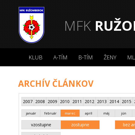
MFK
RUŽO
KLUB
A-TÍM
B-TÍM
ŽENY
ML
ARCHÍV ČLÁNKOV
2007
2008
2009
2010
2011
2012
2013
2014
2015
január
február
marec
apríl
máj
jún
vzostupne
zostupne
bez an