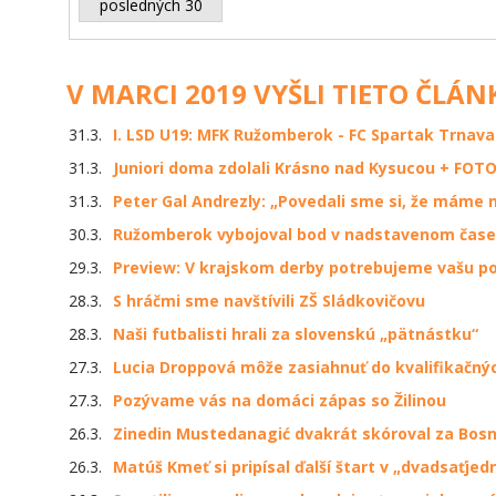
posledných 30
V MARCI 2019 VYŠLI TIETO ČLÁN
31.3.
I. LSD U19: MFK Ružomberok - FC Spartak Trnava 
31.3.
Juniori doma zdolali Krásno nad Kysucou + FOTO
31.3.
Peter Gal Andrezly: „Povedali sme si, že máme n
30.3.
Ružomberok vybojoval bod v nadstavenom čase
29.3.
Preview: V krajskom derby potrebujeme vašu po
28.3.
S hráčmi sme navštívili ZŠ Sládkovičovu
28.3.
Naši futbalisti hrali za slovenskú „pätnástku“
27.3.
Lucia Droppová môže zasiahnuť do kvalifikačný
27.3.
Pozývame vás na domáci zápas so Žilinou
26.3.
Zinedin Mustedanagić dvakrát skóroval za Bosn
26.3.
Matúš Kmeť si pripísal ďalší štart v „dvadsaťjed