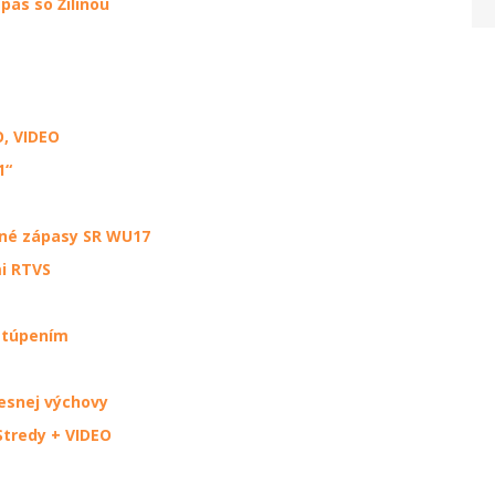
pas so Žilinou
O, VIDEO
1“
čné zápasy SR WU17
i RTVS
astúpením
lesnej výchovy
Stredy + VIDEO