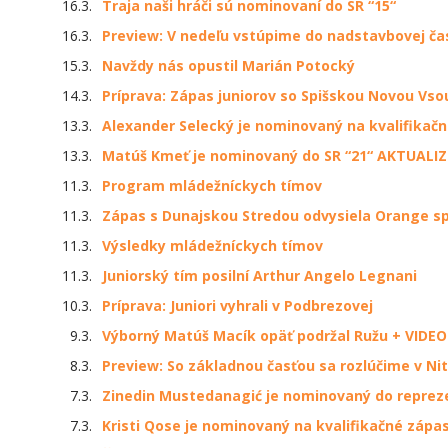
16.3.
Traja naši hráči sú nominovaní do SR “15“
16.3.
Preview: V nedeľu vstúpime do nadstavbovej ča
15.3.
Navždy nás opustil Marián Potocký
14.3.
Príprava: Zápas juniorov so Spišskou Novou Vso
13.3.
Alexander Selecký je nominovaný na kvalifikačn
13.3.
Matúš Kmeť je nominovaný do SR “21“ AKTUALI
11.3.
Program mládežníckych tímov
11.3.
Zápas s Dunajskou Stredou odvysiela Orange spo
11.3.
Výsledky mládežníckych tímov
11.3.
Juniorský tím posilní Arthur Angelo Legnani
10.3.
Príprava: Juniori vyhrali v Podbrezovej
9.3.
Výborný Matúš Macík opäť podržal Ružu + VIDEO
8.3.
Preview: So základnou časťou sa rozlúčime v Ni
7.3.
Zinedin Mustedanagić je nominovaný do reprez
7.3.
Kristi Qose je nominovaný na kvalifikačné zápa