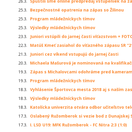
26.3.
Spustili sme online predpredaj vstupeniek na zá
25.3.
Bezpečnostné opatrenia na zápas so Žilinou
25.3.
Program mládežníckych tímov
25.3.
Výsledky mládežníckych tímov
23.3.
Juniori vstúpili do jarnej časti víťazstvom + FOT
22.3.
Matúš Kmeť zasiahol do víťazného zápasu SR “2
21.3.
Juniori cez víkend vstupujú do jarnej časti
20.3.
Michaela Mašurová je nominovaná na kvalifika
19.3.
Zápas s Michalovcami odohráme pred kameram
19.3.
Program mládežníckych tímov
18.3.
Vyhlásenie Športovca mesta 2018 aj s naším z
18.3.
Výsledky mládežníckych tímov
18.3.
Katolícka univerzita otvára odbor učiteľstvo te
17.3.
Oslabený Ružomberok si vezie bod z Dunajskej 
17.3.
I. LSD U19: MFK Ružomberok - FC Nitra 2:3 (1:0)