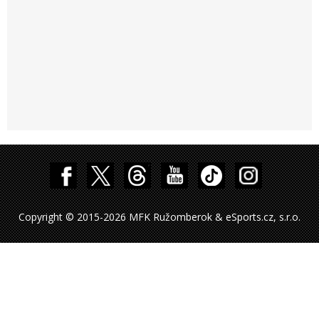
Copyright © 2015-2026 MFK Ružomberok & eSports.cz, s.r.o.