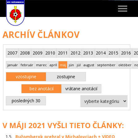
Toggle
navigat
ARCHÍV ČLÁNKOV
2007
2008
2009
2010
2011
2012
2013
2014
2015
2016
2
január
február
marec
apríl
máj
jún
júl
august
september
október
n
vzostupne
zostupne
bez anotácií
vrátane anotácií
posledných 30
V MÁJI 2021 VYŠLI TIETO ČLÁNKY:
1.5.
Ružomberok prehral v Michalovciach + VIDEO