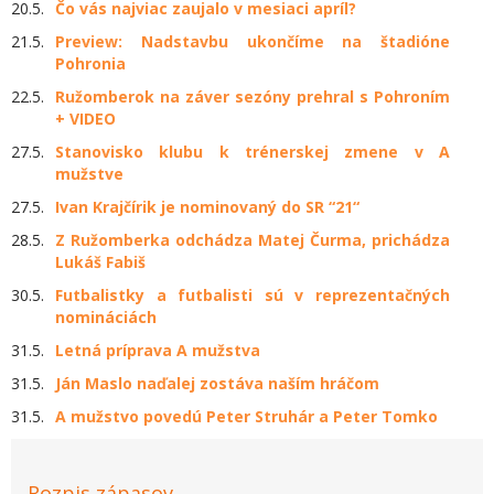
20.5.
Čo vás najviac zaujalo v mesiaci apríl?
21.5.
Preview: Nadstavbu ukončíme na štadióne
Pohronia
22.5.
Ružomberok na záver sezóny prehral s Pohroním
+ VIDEO
27.5.
Stanovisko klubu k trénerskej zmene v A
mužstve
27.5.
Ivan Krajčírik je nominovaný do SR “21“
28.5.
Z Ružomberka odchádza Matej Čurma, prichádza
Lukáš Fabiš
30.5.
Futbalistky a futbalisti sú v reprezentačných
nomináciách
31.5.
Letná príprava A mužstva
31.5.
Ján Maslo naďalej zostáva naším hráčom
31.5.
A mužstvo povedú Peter Struhár a Peter Tomko
Rozpis zápasov