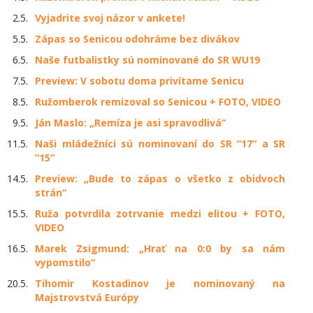
2.5.
Vyjadrite svoj názor v ankete!
5.5.
Zápas so Senicou odohráme bez divákov
6.5.
Naše futbalistky sú nominované do SR WU19
7.5.
Preview: V sobotu doma privítame Senicu
8.5.
Ružomberok remizoval so Senicou + FOTO, VIDEO
9.5.
Ján Maslo: „Remíza je asi spravodlivá“
11.5.
Naši mládežníci sú nominovaní do SR “17“ a SR
“15“
14.5.
Preview: „Bude to zápas o všetko z obidvoch
strán“
15.5.
Ruža potvrdila zotrvanie medzi elitou + FOTO,
VIDEO
16.5.
Marek Zsigmund: „Hrať na 0:0 by sa nám
vypomstilo“
20.5.
Tihomir Kostadinov je nominovaný na
Majstrovstvá Európy