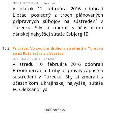
EFB - RUZ 2:2, 0.kolo | Ján Kmeť
V piatok 12. februára 2016 odohrali
Liptáci posledný z troch plánovaných
prípravných súbojov na sústredení v
Turecku. Sily si zmerali s účastníkom
dánskej najvyššej súťaže Esbjerg fB.
10.2.
Príprava: Vo svojom druhom stretnutí v Turecku
sa už Ruža tešila z víťazstva
OLE - RUZ 0:1, 0.kolo | Ján Kmeť
V stredu 10. februára 2016 odohrali
Ružomberčania druhý prípravný zápas na
sústredení v Turecku. Sily si zmerali s
účastníkom ukrajinskej najvyššej súťaže
FC Oleksandriya.
Další stránky