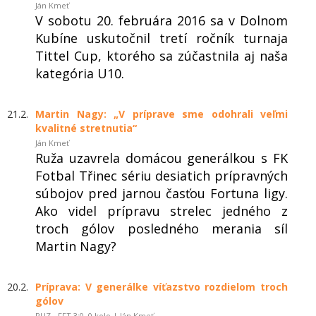
Ján Kmeť
V sobotu 20. februára 2016 sa v Dolnom
Kubíne uskutočnil tretí ročník turnaja
Tittel Cup, ktorého sa zúčastnila aj naša
kategória U10.
21.2.
Martin Nagy: „V príprave sme odohrali veľmi
kvalitné stretnutia“
Ján Kmeť
Ruža uzavrela domácou generálkou s FK
Fotbal Třinec sériu desiatich prípravných
súbojov pred jarnou časťou Fortuna ligy.
Ako videl prípravu strelec jedného z
troch gólov posledného merania síl
Martin Nagy?
20.2.
Príprava: V generálke víťazstvo rozdielom troch
gólov
RUZ - FFT 3:0, 0.kolo | Ján Kmeť