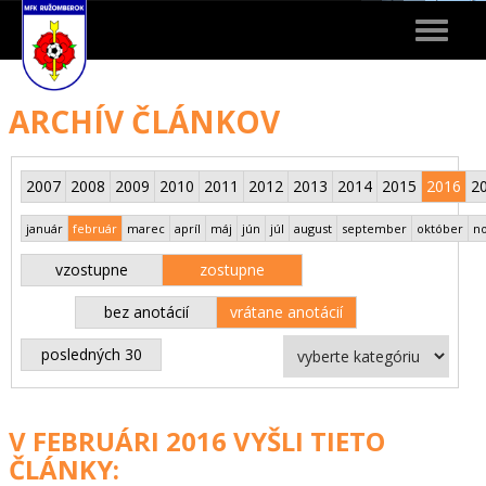
Toggle
navigat
ARCHÍV ČLÁNKOV
2007
2008
2009
2010
2011
2012
2013
2014
2015
2016
2
január
február
marec
apríl
máj
jún
júl
august
september
október
n
vzostupne
zostupne
bez anotácií
vrátane anotácií
posledných 30
V FEBRUÁRI 2016 VYŠLI TIETO
ČLÁNKY: