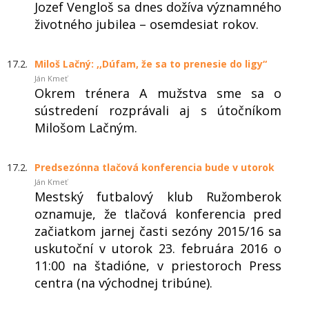
Jozef Vengloš sa dnes dožíva významného
životného jubilea – osemdesiat rokov.
17.2.
Miloš Lačný: ,,Dúfam, že sa to prenesie do ligy“
Ján Kmeť
Okrem trénera A mužstva sme sa o
sústredení rozprávali aj s útočníkom
Milošom Lačným.
17.2.
Predsezónna tlačová konferencia bude v utorok
Ján Kmeť
Mestský futbalový klub Ružomberok
oznamuje, že tlačová konferencia pred
začiatkom jarnej časti sezóny 2015/16 sa
uskutoční v utorok 23. februára 2016 o
11:00 na štadióne, v priestoroch Press
centra (na východnej tribúne).