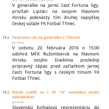
V generálke na jarnú časť Fortuna ligy,
privítali Liptáci na svojom hlavnom
ihrisku jedenásty tím druhej najvyššej
českej súťaže FK Fotbal Třinec.
19.2.
Pozývame vás na generálku s Třincom
Ján Kmeť
V sobotu 20. februára 2016 o 15:00
odohrá MFK Ružomberok na hlavnom
ihrisku svojho štadióna posledný
prípravný zápas pred začiatkom jarnej
časti Fortuna ligy s českým tímom FK
Fotbal Třinec.
18.2.
Marek Luščík sa v SR "15" nachádza medzi
náhradníkmi
Ján Kmeť
Slovenskú futbalovú reprezentáciu do