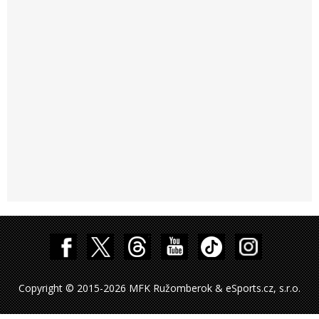
Copyright © 2015-2026 MFK Ružomberok & eSports.cz, s.r.o.