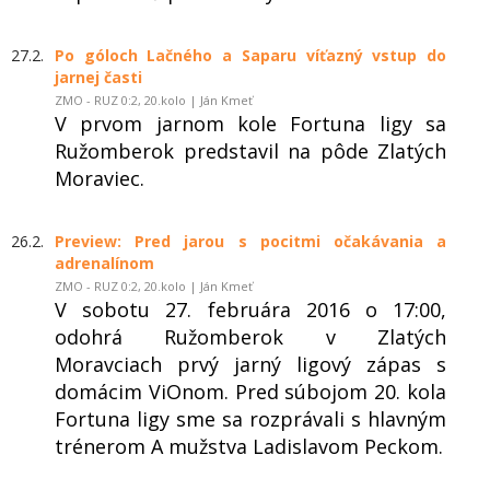
27.2.
Po góloch Lačného a Saparu víťazný vstup do
jarnej časti
ZMO - RUZ 0:2, 20.kolo | Ján Kmeť
V prvom jarnom kole Fortuna ligy sa
Ružomberok predstavil na pôde Zlatých
Moraviec.
26.2.
Preview: Pred jarou s pocitmi očakávania a
adrenalínom
ZMO - RUZ 0:2, 20.kolo | Ján Kmeť
V sobotu 27. februára 2016 o 17:00,
odohrá Ružomberok v Zlatých
Moravciach prvý jarný ligový zápas s
domácim ViOnom. Pred súbojom 20. kola
Fortuna ligy sme sa rozprávali s hlavným
trénerom A mužstva Ladislavom Peckom.