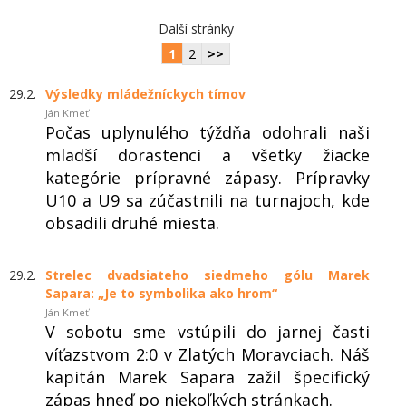
Další stránky
1
2
>>
29.2.
Výsledky mládežníckych tímov
Ján Kmeť
Počas uplynulého týždňa odohrali naši
mladší dorastenci a všetky žiacke
kategórie prípravné zápasy. Prípravky
U10 a U9 sa zúčastnili na turnajoch, kde
obsadili druhé miesta.
29.2.
Strelec dvadsiateho siedmeho gólu Marek
Sapara: „Je to symbolika ako hrom“
Ján Kmeť
V sobotu sme vstúpili do jarnej časti
víťazstvom 2:0 v Zlatých Moravciach. Náš
kapitán Marek Sapara zažil špecifický
zápas hneď po niekoľkých stránkach.