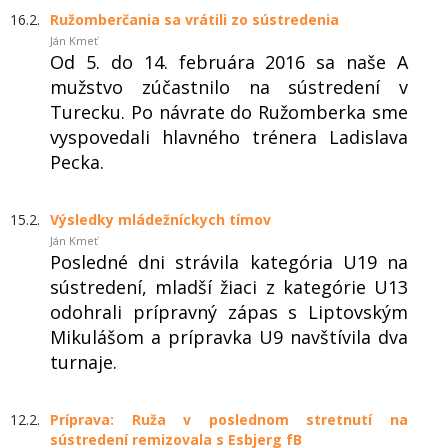
16.2.
Ružomberčania sa vrátili zo sústredenia
Ján Kmeť
Od 5. do 14. februára 2016 sa naše A
mužstvo zúčastnilo na sústredení v
Turecku. Po návrate do Ružomberka sme
vyspovedali hlavného trénera Ladislava
Pecka.
15.2.
Výsledky mládežníckych tímov
Ján Kmeť
Posledné dni strávila kategória U19 na
sústredení, mladší žiaci z kategórie U13
odohrali prípravný zápas s Liptovským
Mikulášom a prípravka U9 navštívila dva
turnaje.
12.2.
Príprava: Ruža v poslednom stretnutí na
sústredení remizovala s Esbjerg fB