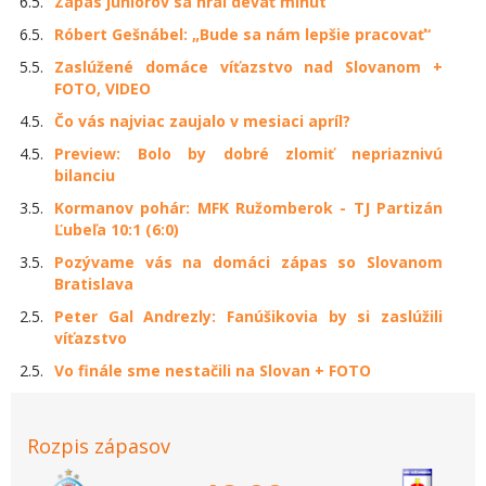
6.5.
Zápas juniorov sa hral deväť minút
6.5.
Róbert Gešnábel: „Bude sa nám lepšie pracovať“
5.5.
Zaslúžené domáce víťazstvo nad Slovanom +
FOTO, VIDEO
4.5.
Čo vás najviac zaujalo v mesiaci apríl?
4.5.
Preview: Bolo by dobré zlomiť nepriaznivú
bilanciu
3.5.
Kormanov pohár: MFK Ružomberok - TJ Partizán
Ľubeľa 10:1 (6:0)
3.5.
Pozývame vás na domáci zápas so Slovanom
Bratislava
2.5.
Peter Gal Andrezly: Fanúšikovia by si zaslúžili
víťazstvo
2.5.
Vo finále sme nestačili na Slovan + FOTO
Rozpis zápasov