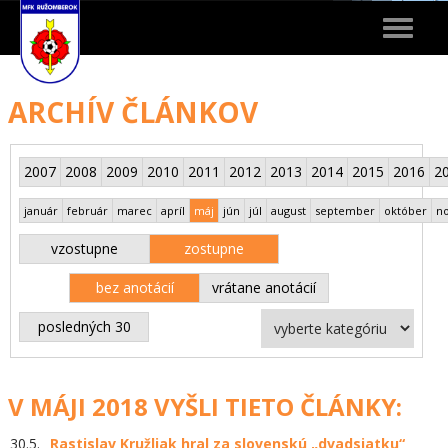
Toggle
navigat
ARCHÍV ČLÁNKOV
2007
2008
2009
2010
2011
2012
2013
2014
2015
2016
2
január
február
marec
apríl
máj
jún
júl
august
september
október
n
vzostupne
zostupne
bez anotácií
vrátane anotácií
posledných 30
V MÁJI 2018 VYŠLI TIETO ČLÁNKY:
30.5.
Rastislav Kružliak hral za slovenskú „dvadsiatku“