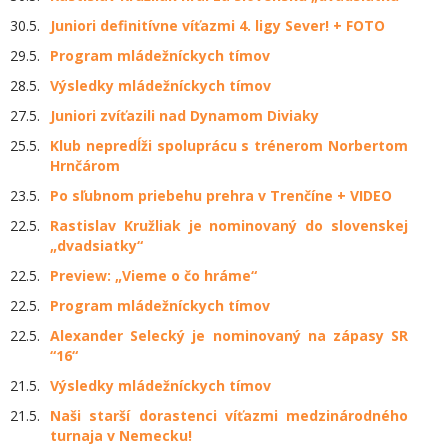
30.5.
Juniori definitívne víťazmi 4. ligy Sever! + FOTO
29.5.
Program mládežníckych tímov
28.5.
Výsledky mládežníckych tímov
27.5.
Juniori zvíťazili nad Dynamom Diviaky
25.5.
Klub nepredĺži spoluprácu s trénerom Norbertom
Hrnčárom
23.5.
Po sľubnom priebehu prehra v Trenčíne + VIDEO
22.5.
Rastislav Kružliak je nominovaný do slovenskej
„dvadsiatky“
22.5.
Preview: „Vieme o čo hráme“
22.5.
Program mládežníckych tímov
22.5.
Alexander Selecký je nominovaný na zápasy SR
“16“
21.5.
Výsledky mládežníckych tímov
21.5.
Naši starší dorastenci víťazmi medzinárodného
turnaja v Nemecku!