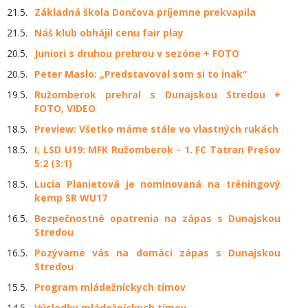
21.5.
Základná škola Dončova príjemne prekvapila
21.5.
Náš klub obhájil cenu fair play
20.5.
Juniori s druhou prehrou v sezóne + FOTO
20.5.
Peter Maslo: „Predstavoval som si to inak“
19.5.
Ružomberok prehral s Dunajskou Stredou +
FOTO, VIDEO
18.5.
Preview: Všetko máme stále vo vlastných rukách
18.5.
I. LSD U19: MFK Ružomberok - 1. FC Tatran Prešov
5:2 (3:1)
18.5.
Lucia Planietová je nominovaná na tréningový
kemp SR WU17
16.5.
Bezpečnostné opatrenia na zápas s Dunajskou
Stredou
16.5.
Pozývame vás na domáci zápas s Dunajskou
Stredou
15.5.
Program mládežníckych tímov
14.5.
Výsledky mládežníckych tímov