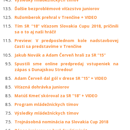
13.5.
Ďalšie bezproblémové víťazstvo juniorov
12.5.
Ružomberok prehral v Trenčíne + VIDEO
11.5.
Tím SR “18“ víťazom Slovakia Cupu 2018, pričinili
sa o to aj naši hráči!
11.5.
Preview: V predposlednom kole nadstavbovej
časti sa predstavíme v Trenčíne
10.5.
Jakub Novák a Adam Červeň hrali za SR “15“
9.5.
Spustili sme online predpredaj vstupeniek na
zápas s Dunajskou Stredou!
8.5.
Adam Červeň dal gól v drese SR “15“ + VIDEO
8.5.
Víťazná dohrávka juniorov
8.5.
Matúš Kmeť skóroval za SR “18“ + VIDEO
8.5.
Program mládežníckych tímov
7.5.
Výsledky mládežníckych tímov
7.5.
Trojnásobná nominácia na Slovakia Cup 2018