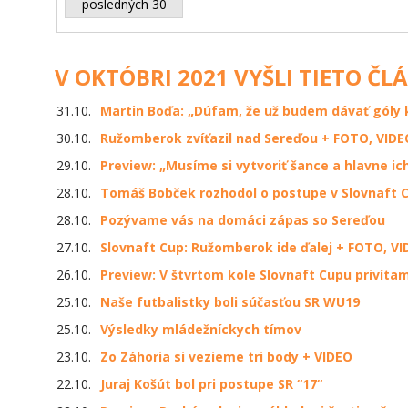
posledných 30
V OKTÓBRI 2021 VYŠLI TIETO ČL
31.10.
Martin Boďa: „Dúfam, že už budem dávať góly 
30.10.
Ružomberok zvíťazil nad Sereďou + FOTO, VIDE
29.10.
Preview: „Musíme si vytvoriť šance a hlavne ic
28.10.
Tomáš Bobček rozhodol o postupe v Slovnaft 
28.10.
Pozývame vás na domáci zápas so Sereďou
27.10.
Slovnaft Cup: Ružomberok ide ďalej + FOTO, V
26.10.
Preview: V štvrtom kole Slovnaft Cupu privít
25.10.
Naše futbalistky boli súčasťou SR WU19
25.10.
Výsledky mládežníckych tímov
23.10.
Zo Záhoria si vezieme tri body + VIDEO
22.10.
Juraj Košút bol pri postupe SR “17“