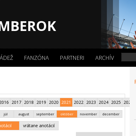
MBEROK
ÁDEŽ
FANZÓNA
PARTNERI
ARCHÍV
2016
2017
2018
2019
2020
2021
2022
2023
2024
2025
2026
júl
august
september
október
november
december
otácií
vrátane anotácií