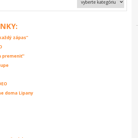
ÁNKY:
každý zápas“
O
h premeniť“
Cupe
IDEO
ame doma Lipany