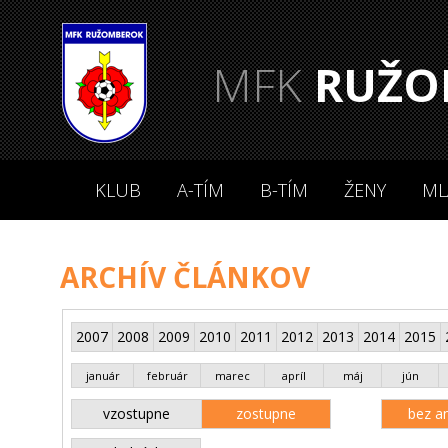
MFK
RUŽO
KLUB
A-TÍM
B-TÍM
ŽENY
ML
ARCHÍV ČLÁNKOV
2007
2008
2009
2010
2011
2012
2013
2014
2015
január
február
marec
apríl
máj
jún
vzostupne
zostupne
bez an