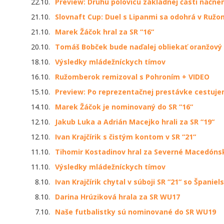
22.10.
Preview: Druhú polovicu základnej časti načne
21.10.
Slovnaft Cup: Duel s Lipanmi sa odohrá v Ruž
21.10.
Marek Žáčok hral za SR “16“
20.10.
Tomáš Bobček bude naďalej obliekať oranžový
18.10.
Výsledky mládežníckych tímov
16.10.
Ružomberok remizoval s Pohroním + VIDEO
15.10.
Preview: Po reprezentačnej prestávke cestuj
14.10.
Marek Žáčok je nominovaný do SR “16“
12.10.
Jakub Luka a Adrián Macejko hrali za SR “19“
12.10.
Ivan Krajčírik s čistým kontom v SR “21“
11.10.
Tihomir Kostadinov hral za Severné Macedóns
11.10.
Výsledky mládežníckych tímov
8.10.
Ivan Krajčírik chytal v súboji SR “21“ so Španie
8.10.
Darina Hrúziková hrala za SR WU17
7.10.
Naše futbalistky sú nominované do SR WU19