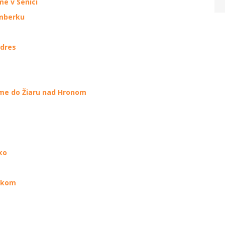
me v Senici
omberku
 dres
eme do Žiaru nad Hronom
ko
lskom