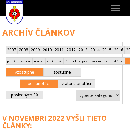
Toggle
navigat
ARCHÍV ČLÁNKOV
2007
2008
2009
2010
2011
2012
2013
2014
2015
2016
2
január
február
marec
apríl
máj
jún
júl
august
september
október
n
vzostupne
zostupne
bez anotácií
vrátane anotácií
posledných 30
V NOVEMBRI 2022 VYŠLI TIETO
ČLÁNKY: