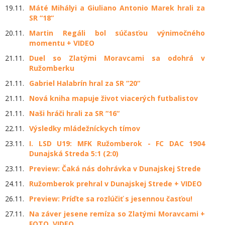
19.11.
Máté Mihályi a Giuliano Antonio Marek hrali za
SR “18“
20.11.
Martin Regáli bol súčasťou výnimočného
momentu + VIDEO
21.11.
Duel so Zlatými Moravcami sa odohrá v
Ružomberku
21.11.
Gabriel Halabrín hral za SR “20“
21.11.
Nová kniha mapuje život viacerých futbalistov
21.11.
Naši hráči hrali za SR “16“
22.11.
Výsledky mládežníckych tímov
23.11.
I. LSD U19: MFK Ružomberok - FC DAC 1904
Dunajská Streda 5:1 (2:0)
23.11.
Preview: Čaká nás dohrávka v Dunajskej Strede
24.11.
Ružomberok prehral v Dunajskej Strede + VIDEO
26.11.
Preview: Príďte sa rozlúčiť s jesennou časťou!
27.11.
Na záver jesene remíza so Zlatými Moravcami +
FOTO, VIDEO