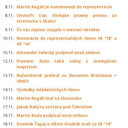
8.11.
Martin Regáli je nominovaný do reprezentácie
8.11.
Slovnaft Cup: Sledujte priamy prenos zo
stretnutia v Skalici
9.11.
Čo vás najviac zaujalo v mesiaci október
10.11.
Nominácie do reprezentačných tímov SR “18“ a
SR “16“
10.11.
Alexander Selecký podpísal novú zmluvu
12.11.
Preview: Ružu čaká súboj s úradujúcim
majstrom
13.11.
Ružomberok prehral so Slovanom Bratislava +
VIDEO
14.11.
Výsledky mládežníckych tímov
17.11.
Martin Regáli hral za Slovensko
17.11.
Jakub Rakyta zostáva pod Čebraťom
18.11.
Martin Boďa podpísal novú zmluvu
18.11.
Dominik Ťapaj a Viktor Úradník hrali za SR “19“