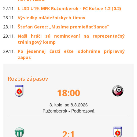
27.11.
I. LSD U19: MFK Ružomberok - FC Košice 1:2 (0:2)
28.11.
Výsledky mládežníckych tímov
28.11.
Štefan Gerec: „Musíme premieňať šance“
29.11.
Naši hráči sú nominovaní na reprezentačný
tréningový kemp
29.11.
Po jesennej časti ešte odohráme prípravný
zápas
Rozpis zápasov
18:00
3. kolo, so 8.8.2026
Ružomberok - Podbrezová
2:1