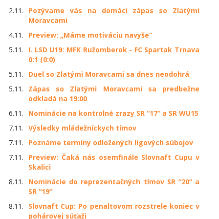
2.11.
Pozývame vás na domáci zápas so Zlatými
Moravcami
4.11.
Preview: „Máme motiváciu navyše“
5.11.
I. LSD U19: MFK Ružomberok - FC Spartak Trnava
0:1 (0:0)
5.11.
Duel so Zlatými Moravcami sa dnes neodohrá
5.11.
Zápas so Zlatými Moravcami sa predbežne
odkladá na 19:00
6.11.
Nominácie na kontrolné zrazy SR “17“ a SR WU15
7.11.
Výsledky mládežníckych tímov
7.11.
Poznáme termíny odložených ligových súbojov
7.11.
Preview: Čaká nás osemfinále Slovnaft Cupu v
Skalici
8.11.
Nominácie do reprezentačných tímov SR “20“ a
SR “19“
8.11.
Slovnaft Cup: Po penaltovom rozstrele koniec v
pohárovej súťaži