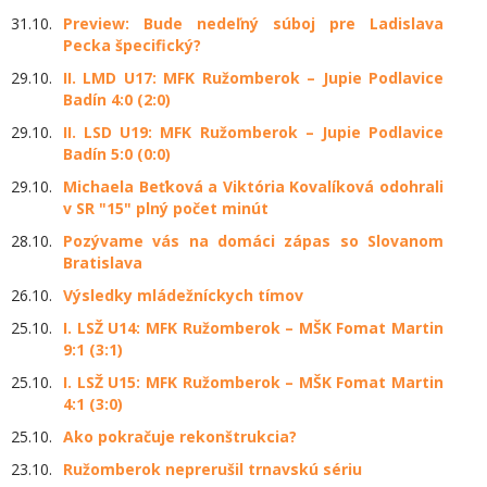
31.10.
Preview: Bude nedeľný súboj pre Ladislava
Pecka špecifický?
29.10.
II. LMD U17: MFK Ružomberok – Jupie Podlavice
Badín 4:0 (2:0)
29.10.
II. LSD U19: MFK Ružomberok – Jupie Podlavice
Badín 5:0 (0:0)
29.10.
Michaela Beťková a Viktória Kovalíková odohrali
v SR "15" plný počet minút
28.10.
Pozývame vás na domáci zápas so Slovanom
Bratislava
26.10.
Výsledky mládežníckych tímov
25.10.
I. LSŽ U14: MFK Ružomberok – MŠK Fomat Martin
9:1 (3:1)
25.10.
I. LSŽ U15: MFK Ružomberok – MŠK Fomat Martin
4:1 (3:0)
25.10.
Ako pokračuje rekonštrukcia?
23.10.
Ružomberok neprerušil trnavskú sériu