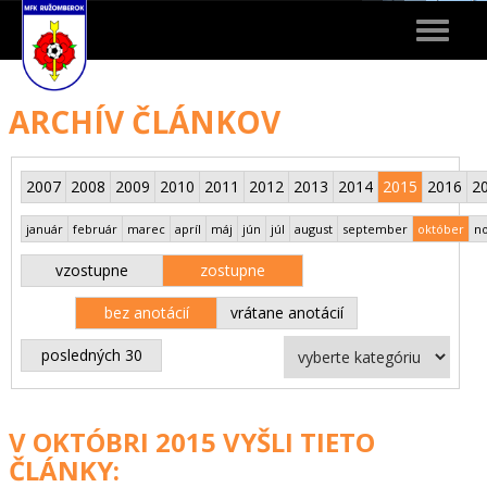
Toggle
navigat
ARCHÍV ČLÁNKOV
2007
2008
2009
2010
2011
2012
2013
2014
2015
2016
2
január
február
marec
apríl
máj
jún
júl
august
september
október
n
vzostupne
zostupne
bez anotácií
vrátane anotácií
posledných 30
V OKTÓBRI 2015 VYŠLI TIETO
ČLÁNKY: