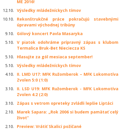
ME 2016!
12.10.
Výsledky mládežníckych tímov
10.10.
Rekonštrukčné práce pokračujú stavebnými
úpravami východnej tribúny
9.10.
Gólový koncert Pavla Masaryka
5.10.
V piatok odohráme prípravný zápas s klubom
Termalica Bruk-Bet Nieciecza KS
5.10.
Hlasujte za gól mesiaca september!
5.10.
Výsledky mládežníckych tímov
4.10.
II. LMD U17: MFK Ružomberok – MFK Lokomotíva
Zvolen 5:0 (1:0)
3.10.
II. LSD U19: MFK Ružomberok - MFK Lokomotíva
Zvolen 4:2 (2:0)
3.10.
Zápas s vetrom opreteky zvládli lepšie Liptáci
2.10.
Marek Sapara: „Rok 2006 si budem pamätať celý
život“
2.10.
Preview: Vrátiť Skalici požičané