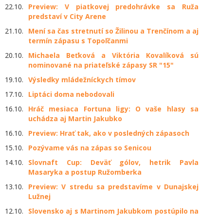
22.10.
Preview: V piatkovej predohrávke sa Ruža
predstaví v City Arene
21.10.
Mení sa čas stretnutí so Žilinou a Trenčínom a aj
termín zápasu s Topoľčanmi
20.10.
Michaela Beťková a Viktória Kovalíková sú
nominované na priateľské zápasy SR "15"
19.10.
Výsledky mládežníckych tímov
17.10.
Liptáci doma nebodovali
16.10.
Hráč mesiaca Fortuna ligy: O vaše hlasy sa
uchádza aj Martin Jakubko
16.10.
Preview: Hrať tak, ako v posledných zápasoch
15.10.
Pozývame vás na zápas so Senicou
14.10.
Slovnaft Cup: Deväť gólov, hetrik Pavla
Masaryka a postup Ružomberka
13.10.
Preview: V stredu sa predstavíme v Dunajskej
Lužnej
12.10.
Slovensko aj s Martinom Jakubkom postúpilo na