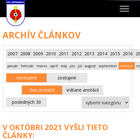
Toggle
navigat
ARCHÍV ČLÁNKOV
2007
2008
2009
2010
2011
2012
2013
2014
2015
2016
2
január
február
marec
apríl
máj
jún
júl
august
september
október
n
vzostupne
zostupne
bez anotácií
vrátane anotácií
posledných 30
V OKTÓBRI 2021 VYŠLI TIETO
ČLÁNKY: