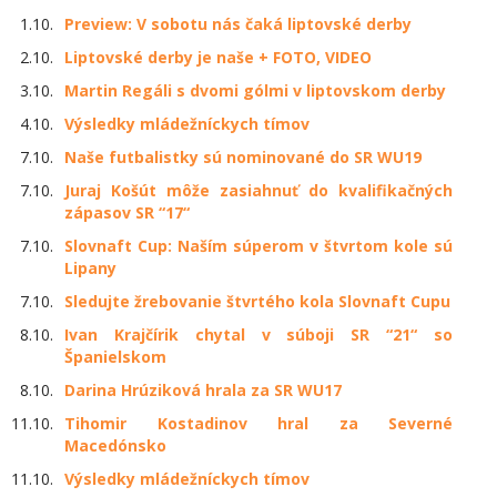
1.10.
Preview: V sobotu nás čaká liptovské derby
2.10.
Liptovské derby je naše + FOTO, VIDEO
3.10.
Martin Regáli s dvomi gólmi v liptovskom derby
4.10.
Výsledky mládežníckych tímov
7.10.
Naše futbalistky sú nominované do SR WU19
7.10.
Juraj Košút môže zasiahnuť do kvalifikačných
zápasov SR “17“
7.10.
Slovnaft Cup: Naším súperom v štvrtom kole sú
Lipany
7.10.
Sledujte žrebovanie štvrtého kola Slovnaft Cupu
8.10.
Ivan Krajčírik chytal v súboji SR “21“ so
Španielskom
8.10.
Darina Hrúziková hrala za SR WU17
11.10.
Tihomir Kostadinov hral za Severné
Macedónsko
11.10.
Výsledky mládežníckych tímov