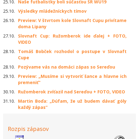
25.10.
Naše futbalistky boli súčasťou SR WU19
25.10.
Výsledky mládežníckych tímov
26.10.
Preview: V štvrtom kole Slovnaft Cupu privítame
doma Lipany
27.10.
Slovnaft Cup: Ružomberok ide ďalej + FOTO,
VIDEO
28.10.
Tomáš Bobček rozhodol o postupe v Slovnaft
Cupe
28.10.
Pozývame vás na domáci zápas so Sereďou
29.10.
Preview: „Musíme si vytvoriť šance a hlavne ich
premeniť“
30.10.
Ružomberok zvíťazil nad Sereďou + FOTO, VIDEO
31.10.
Martin Boďa: „Dúfam, že už budem dávať góly
každý zápas“
Rozpis zápasov