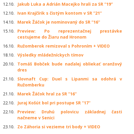
12.10.
Jakub Luka a Adrián Macejko hrali za SR “19“
12.10.
Ivan Krajčírik s čistým kontom v SR “21“
14.10.
Marek Žáčok je nominovaný do SR “16“
15.10.
Preview: Po reprezentačnej prestávke
cestujeme do Žiaru nad Hronom
16.10.
Ružomberok remizoval s Pohroním + VIDEO
18.10.
Výsledky mládežníckych tímov
20.10.
Tomáš Bobček bude naďalej obliekať oranžový
dres
21.10.
Slovnaft Cup: Duel s Lipanmi sa odohrá v
Ružomberku
21.10.
Marek Žáčok hral za SR “16“
22.10.
Juraj Košút bol pri postupe SR “17“
22.10.
Preview: Druhú polovicu základnej časti
načneme v Senici
23.10.
Zo Záhoria si vezieme tri body + VIDEO