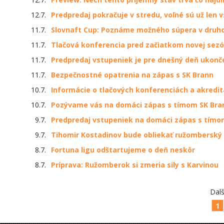
12.7.
Predpredaj pokračuje v stredu, voľné sú už len
11.7.
Slovnaft Cup: Poznáme možného súpera v druh
11.7.
Tlačová konferencia pred začiatkom novej sezón
11.7.
Predpredaj vstupeniek je pre dnešný deň ukonče
11.7.
Bezpečnostné opatrenia na zápas s SK Brann
10.7.
Informácie o tlačových konferenciách a akredit
10.7.
Pozývame vás na domáci zápas s tímom SK Bra
9.7.
Predpredaj vstupeniek na domáci zápas s tímo
9.7.
Tihomir Kostadinov bude obliekať ružomberský
8.7.
Fortuna ligu odštartujeme o deň neskôr
8.7.
Príprava: Ružomberok si zmeria sily s Karvinou
Dalš
1