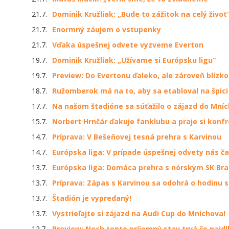
21.7.
Dominik Kružliak: „Bude to zážitok na celý život
21.7.
Enormný záujem o vstupenky
21.7.
Vďaka úspešnej odvete vyzveme Everton
19.7.
Dominik Kružliak: „Užívame si Európsku ligu“
19.7.
Preview: Do Evertonu ďaleko, ale zároveň blízko
18.7.
Ružomberok má na to, aby sa etabloval na špici 
17.7.
Na našom štadióne sa súťažilo o zájazd do Mní
15.7.
Norbert Hrnčár ďakuje fanklubu a praje si konf
14.7.
Príprava: V Bešeňovej tesná prehra s Karvinou
14.7.
Európska liga: V prípade úspešnej odvety nás č
13.7.
Európska liga: Domáca prehra s nórskym SK Br
13.7.
Príprava: Zápas s Karvinou sa odohrá o hodinu 
13.7.
Štadión je vypredaný!
13.7.
Vystrieľajte si zájazd na Audi Cup do Mníchova!
12.7.
Preview: Nech tento príjemný stav trvá čo najdl