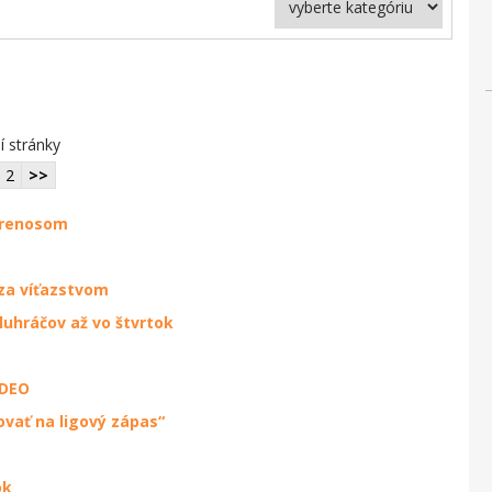
í stránky
2
>>
 prenosom
 za víťazstvom
uhráčov až vo štvrtok
IDEO
ovať na ligový zápas“
ok