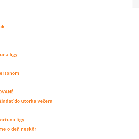
ok
una ligy
Evertonom
ZOVANÉ
iadať do utorka večera
ortuna ligy
me o deň neskôr