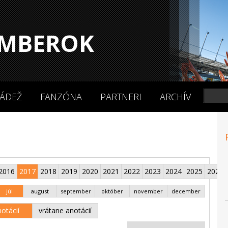
MBEROK
ÁDEŽ
FANZÓNA
PARTNERI
ARCHÍV
2016
2017
2018
2019
2020
2021
2022
2023
2024
2025
2026
júl
august
september
október
november
december
otácií
vrátane anotácií