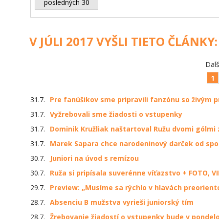
posledných 30
V JÚLI 2017 VYŠLI TIETO ČLÁNKY:
Dalš
1
31.7.
Pre fanúšikov sme pripravili fanzónu so živým
31.7.
Vyžrebovali sme žiadosti o vstupenky
31.7.
Dominik Kružliak naštartoval Ružu dvomi gólmi
31.7.
Marek Sapara chce narodeninový darček od spol
30.7.
Juniori na úvod s remízou
30.7.
Ruža si pripísala suverénne víťazstvo + FOTO, V
29.7.
Preview: „Musíme sa rýchlo v hlavách preorient
28.7.
Absenciu B mužstva vyrieši juniorský tím
28.7.
Žrebovanie žiadostí o vstupenky bude v pondel