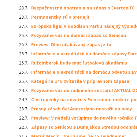
28.7.
Bezpečnostné opatrenia na zápas s Everton FC
28.7.
Permanentky sú v predaji!
27.7.
Európska liga: V Goodison Parku nádejný výsled
26.7.
Pozývame vás na domáci zápas so Senicou
26.7.
Preview: Dlho očakávaný zápas je tu!
25.7.
Informácie o akreditácii na domáce zápasy Fort
25.7.
Ružomberok bude mať futbalovú akadémiu
25.7.
Informácie o akreditácii na domácu odvetu s 
25.7.
Kategória U16 zvíťazila v prípravnom zápase
24.7.
Pozývame vás do rodinného sektoru! AKTUALI
24.7.
O vstupenky na odvetu s Evertonom môžete pož
23.7.
Presný zásah Gal Andrezlyho nestačil na body
22.7.
Preview: V nedeľu vstúpime do nového ročníka F
22.7.
Zápasy so Senicou a Dunajskou Stredou odohrá
21.7.
Matúš Macík: „Verili sme, že to zvládneme“