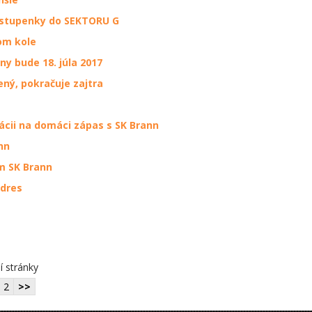
 vstupenky do SEKTORU G
om kole
y bude 18. júla 2017
ný, pokračuje zajtra
ácii na domáci zápas s SK Brann
nn
m SK Brann
 dres
í stránky
2
>>