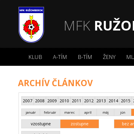
MFK
RUŽO
KLUB
A-TÍM
B-TÍM
ŽENY
ML
ARCHÍV ČLÁNKOV
2007
2008
2009
2010
2011
2012
2013
2014
2015
január
február
marec
apríl
máj
jún
vzostupne
zostupne
bez an