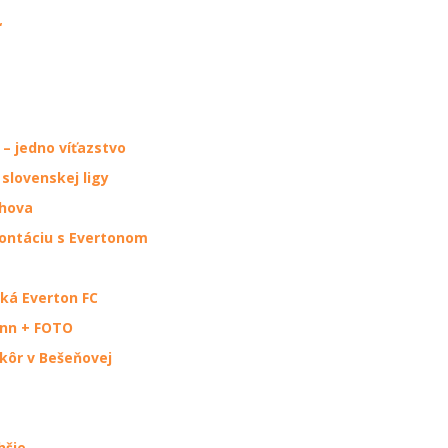
“
 – jedno víťazstvo
slovenskej ligy
chova
rontáciu s Evertonom
aká Everton FC
ann + FOTO
skôr v Bešeňovej
hšie