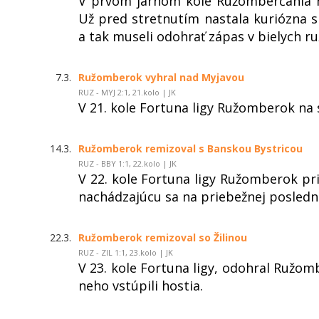
V prvom jarnom kole Ružomberčania na
Už pred stretnutím nastala kuriózna s
a tak museli odohrať zápas v bielych 
7.3.
Ružomberok vyhral nad Myjavou
RUZ - MYJ 2:1, 21.kolo | JK
V 21. kole Fortuna ligy Ružomberok na 
14.3.
Ružomberok remizoval s Banskou Bystricou
RUZ - BBY 1:1, 22.kolo | JK
V 22. kole Fortuna ligy Ružomberok pr
nachádzajúcu sa na priebežnej posledne
22.3.
Ružomberok remizoval so Žilinou
RUZ - ZIL 1:1, 23.kolo | JK
V 23. kole Fortuna ligy, odohral Ružom
neho vstúpili hostia.