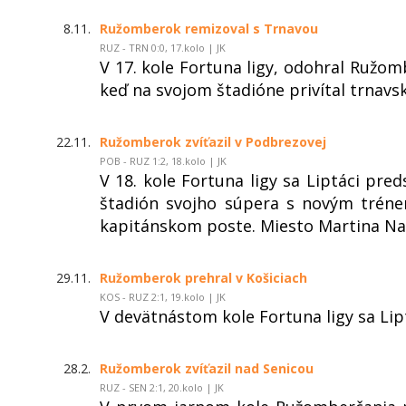
8.11.
Ružomberok remizoval s Trnavou
RUZ - TRN 0:0, 17.kolo | JK
V 17. kole Fortuna ligy, odohral Ružom
keď na svojom štadióne privítal trnavs
22.11.
Ružomberok zvíťazil v Podbrezovej
POB - RUZ 1:2, 18.kolo | JK
V 18. kole Fortuna ligy sa Liptáci pred
štadión svojho súpera s novým trén
kapitánskom poste. Miesto Martina N
29.11.
Ružomberok prehral v Košiciach
KOS - RUZ 2:1, 19.kolo | JK
V devätnástom kole Fortuna ligy sa Lipt
28.2.
Ružomberok zvíťazil nad Senicou
RUZ - SEN 2:1, 20.kolo | JK