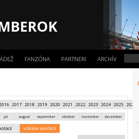
MBEROK
ÁDEŽ
FANZÓNA
PARTNERI
ARCHÍV
2016
2017
2018
2019
2020
2021
2022
2023
2024
2025
2026
júl
august
september
október
november
december
otácií
vrátane anotácií