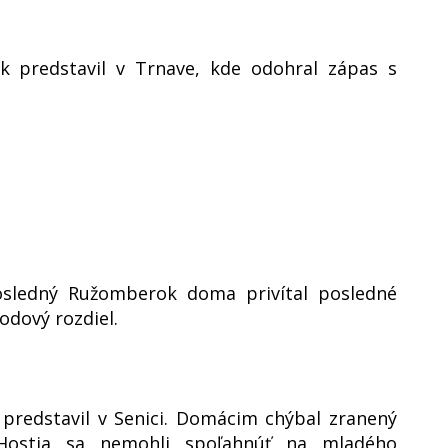
k predstavil v Trnave, kde odohral zápas s
sledný Ružomberok doma privítal posledné
odový rozdiel.
 predstavil v Senici. Domácim chýbal zranený
 Hostia sa nemohli spoľahnúť na mladého