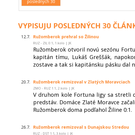
posledných 30
VYPISUJU POSLEDNÝCH 30 ČLÁN
12.7.
Ružomberok prehral so Žilinou
RUZ - ZIL 0:1, 1.kolo | JK
Ružomberok otvoril novú sezónu Fortu
kapitán tímu, Lukáš Greššák, napoko
zostave a tak si kapitánsku pásku dal
20.7.
Ružomberok remizoval v Zlatých Moravciach
ZMO - RUZ 1:1, 2.kolo | JK
V druhom kole Fortuna ligy sa stretli
predstáv. Domáce Zlaté Moravce začali
Ružomberok doma podľahol Žiline 0:1.
26.7.
Ružomberok remizoval s Dunajskou Stredou
RUZ - DST 1:1, 3.kolo | JK