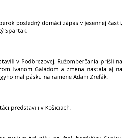
berok posledný domáci zápas v jesennej časti,
ký Spartak.
stavili v Podbrezovej. Ružomberčania prišli na
erom Ivanom Galádom a zmena nastala aj na
agyho mal pásku na ramene Adam Zreľák.
áci predstavili v Košiciach.