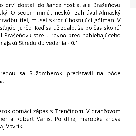
o prví dostali do šance hostia, ale Brašeňovu
vský. O sedem minút neskôr zahrával Almaský
radbu tiel, musel skrotiť hosťujúci gólman. V
ťujúci Jurčo. Keď sa už zdalo, že polčas skončí
il Brašeňovu strelu rovno pred nabiehajúceho
ajskú Stredu do vedenia - 0:1.
redou sa Ružomberok predstavil na pôde
a.
berok domáci zápas s Trenčínom. V oranžovom
iener a Róbert Vaniš. Po dlhej maródke znova
aj Vavrík.