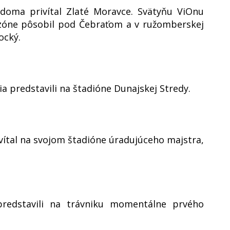
 doma privítal Zlaté Moravce. Svätyňu ViOnu
sezóne pôsobil pod Čebraťom a v ružomberskej
ocký.
a predstavili na štadióne Dunajskej Stredy.
vítal na svojom štadióne úradujúceho majstra,
 predstavili na trávniku momentálne prvého