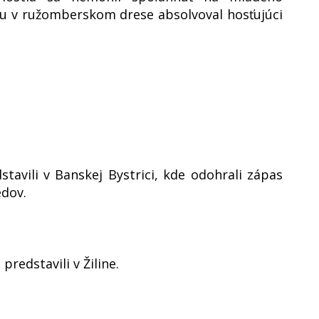
ru v ružomberskom drese absolvoval hosťujúci
stavili v Banskej Bystrici, kde odohrali zápas
dov.
 predstavili v Žiline.