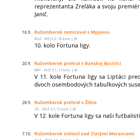
reprezentanta Zreľáka a svoju premié
Janič.
16.9.
Ružomberok remizoval s Myjavou
RUZ - MYJ 2:2, 10.kolo | JK
10. kolo Fortuna ligy.
20.9.
Ružomberok prehral v Banskej Bystrici
BBY - RUZ 3:1, 11.kolo | JK
V 11. kole Fortuna ligy sa Liptáci pred
dvoch osembodových tabuľkových suse
28.9.
Ružomberok prehral v Žiline
ZIL - RUZ 5:1, 12.kolo | JK
V 12. kole Fortuna ligy sa naši futbalisti
7.10.
Ružomberok zvíťazil nad Zlatými Moravcami