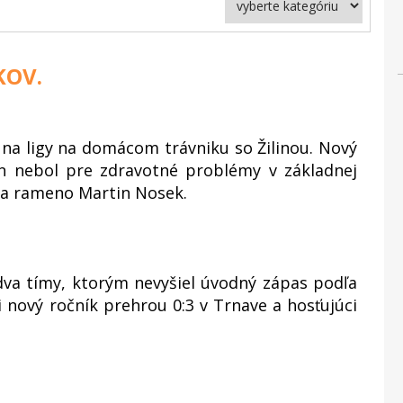
KOV.
na ligy na domácom trávniku so Žilinou. Nový
n nebol pre zdravotné problémy v základnej
 na rameno Martin Nosek.
 dva tímy, ktorým nevyšiel úvodný zápas podľa
 nový ročník prehrou 0:3 v Trnave a hosťujúci