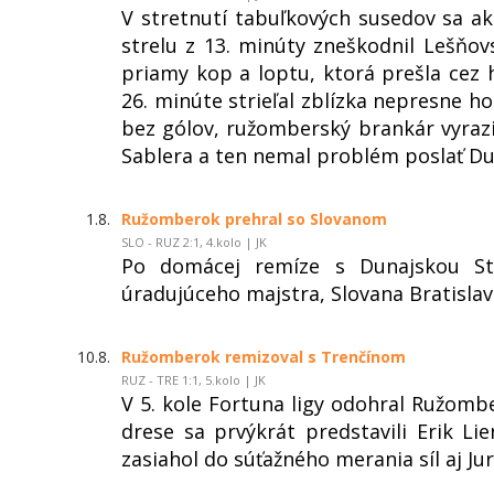
V stretnutí tabuľkových susedov sa ak
strelu z 13. minúty zneškodnil Lešňo
priamy kop a loptu, ktorá prešla cez h
26. minúte strieľal zblízka nepresne hos
bez gólov, ružomberský brankár vyraz
Sablera a ten nemal problém poslať Dun
1.8.
Ružomberok prehral so Slovanom
SLO - RUZ 2:1, 4.kolo | JK
Po domácej remíze s Dunajskou St
úradujúceho majstra, Slovana Bratislav
10.8.
Ružomberok remizoval s Trenčínom
RUZ - TRE 1:1, 5.kolo | JK
V 5. kole Fortuna ligy odohral Ružom
drese sa prvýkrát predstavili Erik L
zasiahol do súťažného merania síl aj Jur