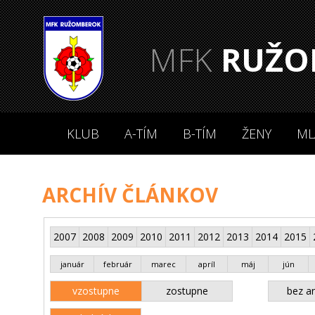
MFK
RUŽO
KLUB
A-TÍM
B-TÍM
ŽENY
ML
ARCHÍV ČLÁNKOV
2007
2008
2009
2010
2011
2012
2013
2014
2015
január
február
marec
apríl
máj
jún
vzostupne
zostupne
bez an