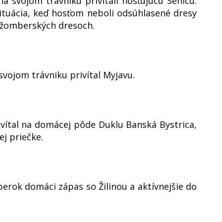
 svojom trávniku privítali hosťujúcu Senicu.
ituácia, keď hosťom neboli odsúhlasené dresy
ružomberských dresoch.
svojom trávniku privítal Myjavu.
ivítal na domácej pôde Duklu Banská Bystrica,
j priečke.
berok domáci zápas so Žilinou a aktívnejšie do