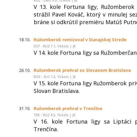
RUZ - ZMO 3:0, 13.kolo | JK
V 13. kole Fortuna ligy, Ružomberok
strážil Pavel Kováč, ktorý v minulej 
bráne si odkrútil premiéru Matúš Putn
18.10.
Ružomberok remizoval v Dunajskej Strede
DST - RUZ 1:1, 14.kolo | JK
V 14. kole Fortuna ligy sa Ružomberčani
26.10.
Ružomberok prehral so Slovanom Bratislava
RUZ - SLO 1:2, 15.kolo | JK
V 15. kole Fortuna ligy Ružomberok pri
Slovan Bratislava.
31.10.
Ružomberok prehral v Trenčíne
TRE - RUZ 4:3, 16.kolo | JK
V 16. kole Fortuna ligy sa Liptáci
Trenčína.