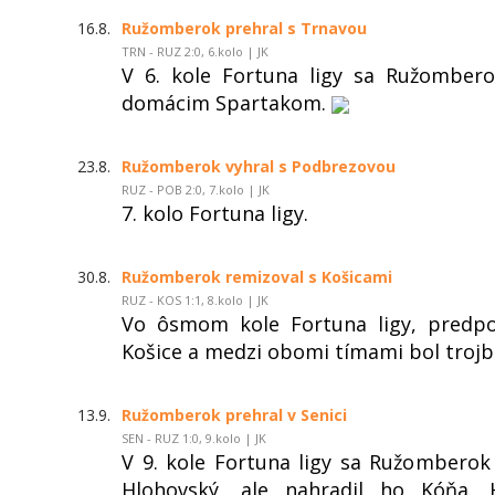
16.8.
Ružomberok prehral s Trnavou
TRN - RUZ 2:0, 6.kolo | JK
V 6. kole Fortuna ligy sa Ružombero
domácim Spartakom.
23.8.
Ružomberok vyhral s Podbrezovou
RUZ - POB 2:0, 7.kolo | JK
7. kolo Fortuna ligy.
30.8.
Ružomberok remizoval s Košicami
RUZ - KOS 1:1, 8.kolo | JK
Vo ôsmom kole Fortuna ligy, predpo
Košice a medzi obomi tímami bol trojb
13.9.
Ružomberok prehral v Senici
SEN - RUZ 1:0, 9.kolo | JK
V 9. kole Fortuna ligy sa Ružomberok
Hlohovský, ale nahradil ho Kóňa.