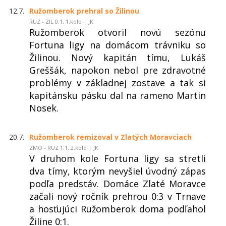
12.7.
Ružomberok prehral so Žilinou
RUZ - ZIL 0:1, 1.kolo | JK
Ružomberok otvoril novú sezónu
Fortuna ligy na domácom trávniku so
Žilinou. Nový kapitán tímu, Lukáš
Greššák, napokon nebol pre zdravotné
problémy v základnej zostave a tak si
kapitánsku pásku dal na rameno Martin
Nosek.
20.7.
Ružomberok remizoval v Zlatých Moravciach
ZMO - RUZ 1:1, 2.kolo | JK
V druhom kole Fortuna ligy sa stretli
dva tímy, ktorým nevyšiel úvodný zápas
podľa predstáv. Domáce Zlaté Moravce
začali nový ročník prehrou 0:3 v Trnave
a hosťujúci Ružomberok doma podľahol
Žiline 0:1.