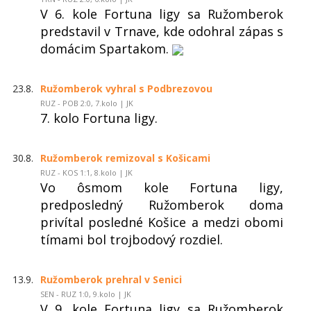
V 6. kole Fortuna ligy sa Ružomberok
predstavil v Trnave, kde odohral zápas s
domácim Spartakom.
23.8.
Ružomberok vyhral s Podbrezovou
RUZ - POB 2:0, 7.kolo | JK
7. kolo Fortuna ligy.
30.8.
Ružomberok remizoval s Košicami
RUZ - KOS 1:1, 8.kolo | JK
Vo ôsmom kole Fortuna ligy,
predposledný Ružomberok doma
privítal posledné Košice a medzi obomi
tímami bol trojbodový rozdiel.
13.9.
Ružomberok prehral v Senici
SEN - RUZ 1:0, 9.kolo | JK
V 9. kole Fortuna ligy sa Ružomberok