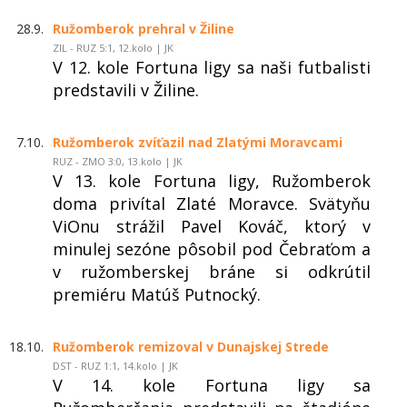
28.9.
Ružomberok prehral v Žiline
ZIL - RUZ 5:1, 12.kolo | JK
V 12. kole Fortuna ligy sa naši futbalisti
predstavili v Žiline.
7.10.
Ružomberok zvíťazil nad Zlatými Moravcami
RUZ - ZMO 3:0, 13.kolo | JK
V 13. kole Fortuna ligy, Ružomberok
doma privítal Zlaté Moravce. Svätyňu
ViOnu strážil Pavel Kováč, ktorý v
minulej sezóne pôsobil pod Čebraťom a
v ružomberskej bráne si odkrútil
premiéru Matúš Putnocký.
18.10.
Ružomberok remizoval v Dunajskej Strede
DST - RUZ 1:1, 14.kolo | JK
V 14. kole Fortuna ligy sa