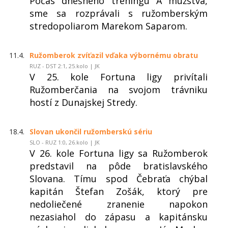
Počas dnešného tréningu A mužstva,
sme sa rozprávali s ružomberským
stredopoliarom Marekom Saparom.
11.4.
Ružomberok zvíťazil vďaka výbornému obratu
RUZ - DST 2:1, 25.kolo | JK
V 25. kole Fortuna ligy privítali
Ružomberčania na svojom trávniku
hostí z Dunajskej Stredy.
18.4.
Slovan ukončil ružomberskú sériu
SLO - RUZ 1:0, 26.kolo | JK
V 26. kole Fortuna ligy sa Ružomberok
predstavil na pôde bratislavského
Slovana. Tímu spod Čebraťa chýbal
kapitán Štefan Zošák, ktorý pre
nedoliečené zranenie napokon
nezasiahol do zápasu a kapitánsku