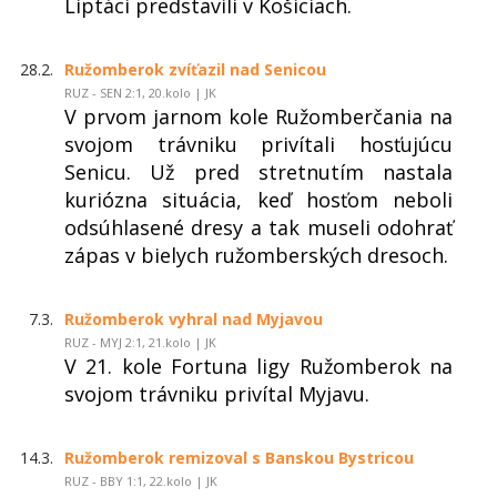
Liptáci predstavili v Košiciach.
28.2.
Ružomberok zvíťazil nad Senicou
RUZ - SEN 2:1, 20.kolo | JK
V prvom jarnom kole Ružomberčania na
svojom trávniku privítali hosťujúcu
Senicu. Už pred stretnutím nastala
kuriózna situácia, keď hosťom neboli
odsúhlasené dresy a tak museli odohrať
zápas v bielych ružomberských dresoch.
7.3.
Ružomberok vyhral nad Myjavou
RUZ - MYJ 2:1, 21.kolo | JK
V 21. kole Fortuna ligy Ružomberok na
svojom trávniku privítal Myjavu.
14.3.
Ružomberok remizoval s Banskou Bystricou
RUZ - BBY 1:1, 22.kolo | JK