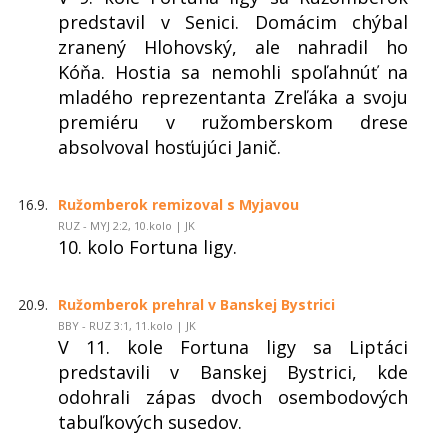
predstavil v Senici. Domácim chýbal
zranený Hlohovský, ale nahradil ho
Kóňa. Hostia sa nemohli spoľahnúť na
mladého reprezentanta Zreľáka a svoju
premiéru v ružomberskom drese
absolvoval hosťujúci Janič.
16.9.
Ružomberok remizoval s Myjavou
RUZ - MYJ 2:2, 10.kolo | JK
10. kolo Fortuna ligy.
20.9.
Ružomberok prehral v Banskej Bystrici
BBY - RUZ 3:1, 11.kolo | JK
V 11. kole Fortuna ligy sa Liptáci
predstavili v Banskej Bystrici, kde
odohrali zápas dvoch osembodových
tabuľkových susedov.