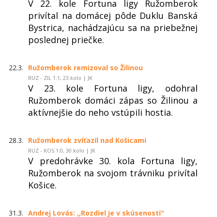
V 22. kole Fortuna ligy Ružomberok
privítal na domácej pôde Duklu Banská
Bystrica, nachádzajúcu sa na priebežnej
poslednej priečke.
22.3.
Ružomberok remizoval so Žilinou
RUZ - ZIL 1:1, 23.kolo | JK
V 23. kole Fortuna ligy, odohral
Ružomberok domáci zápas so Žilinou a
aktívnejšie do neho vstúpili hostia.
28.3.
Ružomberok zvíťazil nad Košicami
RUZ - KOS 1:0, 30.kolo | JK
V predohrávke 30. kola Fortuna ligy,
Ružomberok na svojom trávniku privítal
Košice.
31.3.
Andrej Lovás: ,,Rozdiel je v skúsenosti"