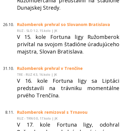
Ružomberčania predstavili na štadióne
Dunajskej Stredy.
26.10.
Ružomberok prehral so Slovanom Bratislava
RUZ - SLO 1:2, 15.kolo | JK
V 15. kole Fortuna ligy Ružomberok
privítal na svojom štadióne úradujúceho
majstra, Slovan Bratislava.
31.10.
Ružomberok prehral v Trenčíne
TRE - RUZ 4:3, 16.kolo | JK
V 16. kole Fortuna ligy sa Liptáci
predstavili na trávniku momentálne
prvého Trenčína.
8.11.
Ružomberok remizoval s Trnavou
RUZ - TRN 0:0, 17.kolo | JK
V 17. kole Fortuna ligy, odohral