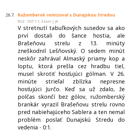
26.7.
Ružomberok remizoval s Dunajskou Stredou
RUZ - DST 1:1, 3.kolo | JK
V stretnutí tabuľkových susedov sa ako
prví dostali do šance hostia, ale
Brašeňovu strelu z 13. minúty
zneškodnil Lešňovský. O sedem minút
neskôr zahrával Almaský priamy kop a
loptu, ktorá prešla cez hradbu tiel,
musel skrotiť hosťujúci gólman. V 26.
minúte strieľal zblízka nepresne
hosťujúci Jurčo. Keď sa už zdalo, že
polčas skončí bez gólov, ružomberský
brankár vyrazil Brašeňovu strelu rovno
pred nabiehajúceho Sablera a ten nemal
problém poslať Dunajskú Stredu do
vedenia - 0:1.