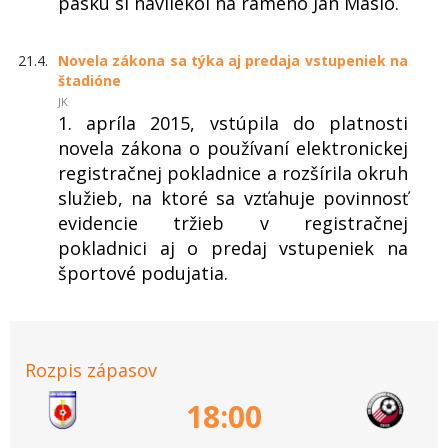
pásku si navliekol na rameno Ján Maslo.
21.4.
Novela zákona sa týka aj predaja vstupeniek na
štadióne
JK
1. apríla 2015, vstúpila do platnosti
novela zákona o používaní elektronickej
registračnej pokladnice a rozšírila okruh
služieb, na ktoré sa vzťahuje povinnosť
evidencie tržieb v registračnej
pokladnici aj o predaj vstupeniek na
športové podujatia.
Rozpis zápasov
18:00