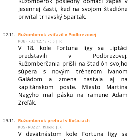
Ružomberok posledný domáci zápas v
jesennej časti, keď na svojom štadióne
privítal trnavský Spartak.
22.11.
Ružomberok zvíťazil v Podbrezovej
POB - RUZ 1:2, 18.kolo | JK
V 18. kole Fortuna ligy sa Liptáci
predstavili v Podbrezovej.
Ružomberčania prišli na štadión svojho
súpera s novým trénerom Ivanom
Galádom a zmena nastala aj na
kapitánskom poste. Miesto Martina
Nagyho mal pásku na ramene Adam
Zreľák.
29.11.
Ružomberok prehral v Košiciach
KOS - RUZ 2:1, 19.kolo | JK
V devätnástom kole Fortuna ligy sa