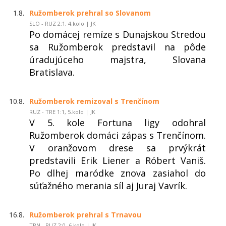
1.8.
Ružomberok prehral so Slovanom
SLO - RUZ 2:1, 4.kolo | JK
Po domácej remíze s Dunajskou Stredou
sa Ružomberok predstavil na pôde
úradujúceho majstra, Slovana
Bratislava.
10.8.
Ružomberok remizoval s Trenčínom
RUZ - TRE 1:1, 5.kolo | JK
V 5. kole Fortuna ligy odohral
Ružomberok domáci zápas s Trenčínom.
V oranžovom drese sa prvýkrát
predstavili Erik Liener a Róbert Vaniš.
Po dlhej maródke znova zasiahol do
súťažného merania síl aj Juraj Vavrík.
16.8.
Ružomberok prehral s Trnavou
TRN - RUZ 2:0, 6.kolo | JK