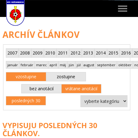
Toggle
navigat
ARCHÍV ČLÁNKOV
2007
2008
2009
2010
2011
2012
2013
2014
2015
2016
2
január
február
marec
apríl
máj
jún
júl
august
september
október
n
vzostupne
zostupne
bez anotácií
vrátane anotácií
posledných 30
VYPISUJU POSLEDNÝCH 30
ČLÁNKOV.