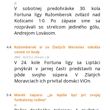
JK
V sobotnej predohrávke 30. kola
Fortuna ligy Ružomberok zvíťazil nad
Košicami 1:0. Po zápase sme sa
rozprávali so strelcom jediného gólu,
Andrejom Lovásom.
4.4.
Ružomberok si zo Zlatých Moraviec odnáša
cenné tri body
ZMO - RUZ 0:2, 24.kolo | JK
V 24. kole Fortuna ligy sa Liptáci
prvýkrát v jarnej časti predstavili na
pôde svojho súpera. V Zlatých
Moravciach ich privítal domáci ViOn.
9.4.
Marek Sapara: ,,Je lepšie byť pri svojej
futbalovej rodine"
JK