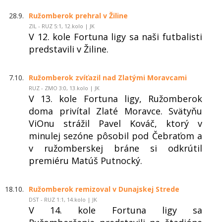
28.9.
Ružomberok prehral v Žiline
ZIL - RUZ 5:1, 12.kolo | JK
V 12. kole Fortuna ligy sa naši futbalisti
predstavili v Žiline.
7.10.
Ružomberok zvíťazil nad Zlatými Moravcami
RUZ - ZMO 3:0, 13.kolo | JK
V 13. kole Fortuna ligy, Ružomberok
doma privítal Zlaté Moravce. Svätyňu
ViOnu strážil Pavel Kováč, ktorý v
minulej sezóne pôsobil pod Čebraťom a
v ružomberskej bráne si odkrútil
premiéru Matúš Putnocký.
18.10.
Ružomberok remizoval v Dunajskej Strede
DST - RUZ 1:1, 14.kolo | JK
V 14. kole Fortuna ligy sa