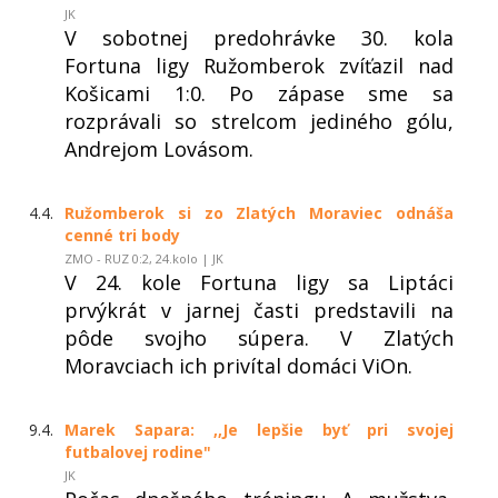
JK
V sobotnej predohrávke 30. kola
Fortuna ligy Ružomberok zvíťazil nad
Košicami 1:0. Po zápase sme sa
rozprávali so strelcom jediného gólu,
Andrejom Lovásom.
4.4.
Ružomberok si zo Zlatých Moraviec odnáša
cenné tri body
ZMO - RUZ 0:2, 24.kolo | JK
V 24. kole Fortuna ligy sa Liptáci
prvýkrát v jarnej časti predstavili na
pôde svojho súpera. V Zlatých
Moravciach ich privítal domáci ViOn.
9.4.
Marek Sapara: ,,Je lepšie byť pri svojej
futbalovej rodine"
JK