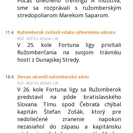
Počas dnešného tréningu A mužstva,
sme sa rozprávali s ružomberským
stredopoliarom Marekom Saparom.
11.4.
Ružomberok zvíťazil vďaka výbornému obratu
RUZ - DST 2:1, 25.kolo | JK
V 25. kole Fortuna ligy privítali
Ružomberčania na svojom trávniku
hostí z Dunajskej Stredy.
18.4.
Slovan ukončil ružomberskú sériu
SLO - RUZ 1:0, 26.kolo | JK
V 26. kole Fortuna ligy sa Ružomberok
predstavil na pôde bratislavského
Slovana. Tímu spod Čebraťa chýbal
kapitán Štefan Zošák, ktorý pre
nedoliečené zranenie napokon
nezasiahol do zápasu a kapitánsku