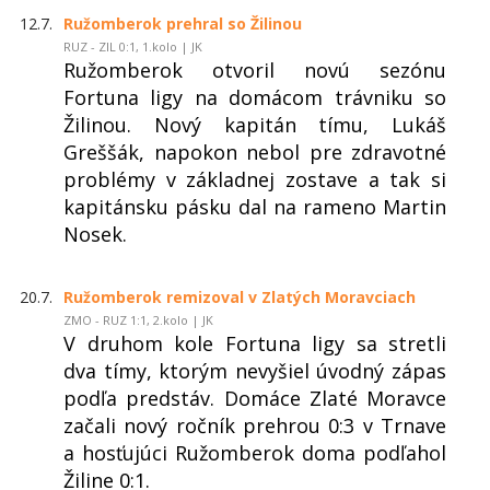
12.7.
Ružomberok prehral so Žilinou
RUZ - ZIL 0:1, 1.kolo | JK
Ružomberok otvoril novú sezónu
Fortuna ligy na domácom trávniku so
Žilinou. Nový kapitán tímu, Lukáš
Greššák, napokon nebol pre zdravotné
problémy v základnej zostave a tak si
kapitánsku pásku dal na rameno Martin
Nosek.
20.7.
Ružomberok remizoval v Zlatých Moravciach
ZMO - RUZ 1:1, 2.kolo | JK
V druhom kole Fortuna ligy sa stretli
dva tímy, ktorým nevyšiel úvodný zápas
podľa predstáv. Domáce Zlaté Moravce
začali nový ročník prehrou 0:3 v Trnave
a hosťujúci Ružomberok doma podľahol
Žiline 0:1.