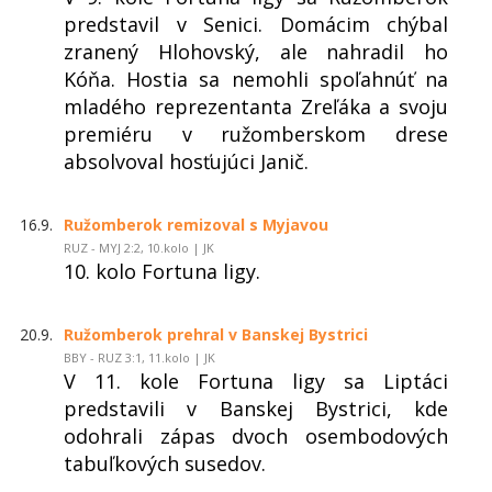
predstavil v Senici. Domácim chýbal
zranený Hlohovský, ale nahradil ho
Kóňa. Hostia sa nemohli spoľahnúť na
mladého reprezentanta Zreľáka a svoju
premiéru v ružomberskom drese
absolvoval hosťujúci Janič.
16.9.
Ružomberok remizoval s Myjavou
RUZ - MYJ 2:2, 10.kolo | JK
10. kolo Fortuna ligy.
20.9.
Ružomberok prehral v Banskej Bystrici
BBY - RUZ 3:1, 11.kolo | JK
V 11. kole Fortuna ligy sa Liptáci
predstavili v Banskej Bystrici, kde
odohrali zápas dvoch osembodových
tabuľkových susedov.