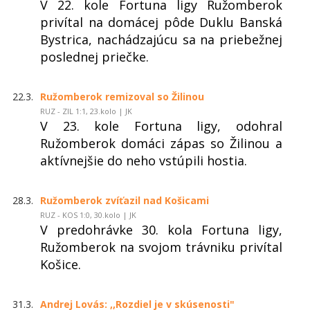
V 22. kole Fortuna ligy Ružomberok
privítal na domácej pôde Duklu Banská
Bystrica, nachádzajúcu sa na priebežnej
poslednej priečke.
22.3.
Ružomberok remizoval so Žilinou
RUZ - ZIL 1:1, 23.kolo | JK
V 23. kole Fortuna ligy, odohral
Ružomberok domáci zápas so Žilinou a
aktívnejšie do neho vstúpili hostia.
28.3.
Ružomberok zvíťazil nad Košicami
RUZ - KOS 1:0, 30.kolo | JK
V predohrávke 30. kola Fortuna ligy,
Ružomberok na svojom trávniku privítal
Košice.
31.3.
Andrej Lovás: ,,Rozdiel je v skúsenosti"