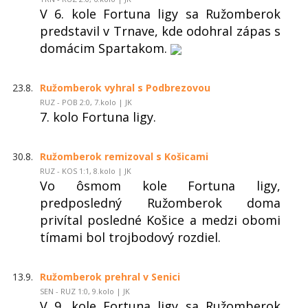
V 6. kole Fortuna ligy sa Ružomberok
predstavil v Trnave, kde odohral zápas s
domácim Spartakom.
23.8.
Ružomberok vyhral s Podbrezovou
RUZ - POB 2:0, 7.kolo | JK
7. kolo Fortuna ligy.
30.8.
Ružomberok remizoval s Košicami
RUZ - KOS 1:1, 8.kolo | JK
Vo ôsmom kole Fortuna ligy,
predposledný Ružomberok doma
privítal posledné Košice a medzi obomi
tímami bol trojbodový rozdiel.
13.9.
Ružomberok prehral v Senici
SEN - RUZ 1:0, 9.kolo | JK
V 9. kole Fortuna ligy sa Ružomberok