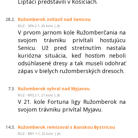
Liptáci predstavili v Košiciach.
28.2.
Ružomberok zvíťazil nad Senicou
RUZ - SEN 2:1, 20.kolo | JK
V prvom jarnom kole Ružomberčania na
svojom trávniku privítali hosťujúcu
Senicu. Už pred stretnutím nastala
kuriózna situácia, keď hosťom neboli
odsúhlasené dresy a tak museli odohrať
zápas v bielych ružomberských dresoch.
7.3.
Ružomberok vyhral nad Myjavou
RUZ - MYJ 2:1, 21.kolo | JK
V 21. kole Fortuna ligy Ružomberok na
svojom trávniku privítal Myjavu.
14.3.
Ružomberok remizoval s Banskou Bystricou
RUZ - BBY 1:1, 22.kolo | JK