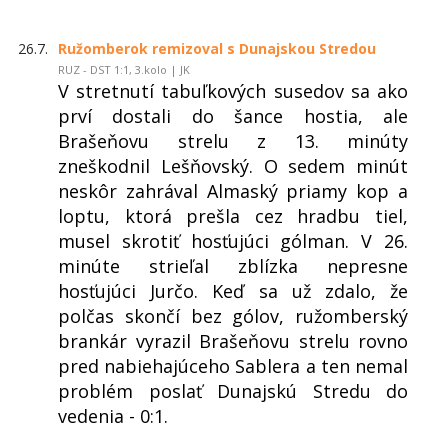
26.7.
Ružomberok remizoval s Dunajskou Stredou
RUZ - DST 1:1, 3.kolo | JK
V stretnutí tabuľkových susedov sa ako
prví dostali do šance hostia, ale
Brašeňovu strelu z 13. minúty
zneškodnil Lešňovský. O sedem minút
neskôr zahrával Almaský priamy kop a
loptu, ktorá prešla cez hradbu tiel,
musel skrotiť hosťujúci gólman. V 26.
minúte strieľal zblízka nepresne
hosťujúci Jurčo. Keď sa už zdalo, že
polčas skončí bez gólov, ružomberský
brankár vyrazil Brašeňovu strelu rovno
pred nabiehajúceho Sablera a ten nemal
problém poslať Dunajskú Stredu do
vedenia - 0:1.