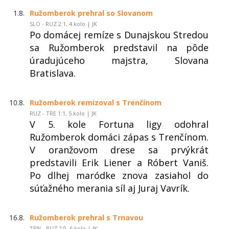
1.8.
Ružomberok prehral so Slovanom
SLO - RUZ 2:1, 4.kolo | JK
Po domácej remíze s Dunajskou Stredou
sa Ružomberok predstavil na pôde
úradujúceho majstra, Slovana
Bratislava.
10.8.
Ružomberok remizoval s Trenčínom
RUZ - TRE 1:1, 5.kolo | JK
V 5. kole Fortuna ligy odohral
Ružomberok domáci zápas s Trenčínom.
V oranžovom drese sa prvýkrát
predstavili Erik Liener a Róbert Vaniš.
Po dlhej maródke znova zasiahol do
súťažného merania síl aj Juraj Vavrík.
16.8.
Ružomberok prehral s Trnavou
TRN - RUZ 2:0, 6.kolo | JK