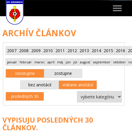
Toggle
navigat
ARCHÍV ČLÁNKOV
2007
2008
2009
2010
2011
2012
2013
2014
2015
2016
2
január
február
marec
apríl
máj
jún
júl
august
september
október
n
vzostupne
zostupne
bez anotácií
vrátane anotácií
posledných 30
VYPISUJU POSLEDNÝCH 30
ČLÁNKOV.