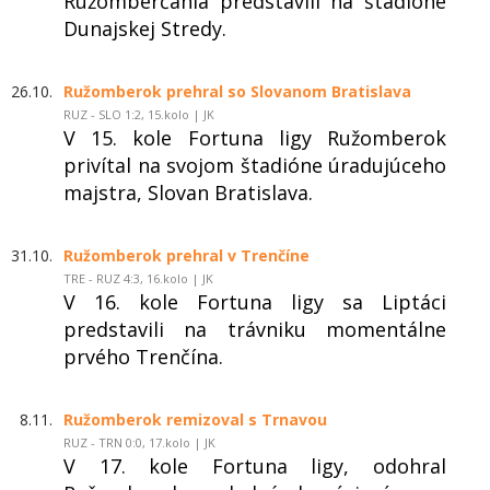
Ružomberčania predstavili na štadióne
Dunajskej Stredy.
26.10.
Ružomberok prehral so Slovanom Bratislava
RUZ - SLO 1:2, 15.kolo | JK
V 15. kole Fortuna ligy Ružomberok
privítal na svojom štadióne úradujúceho
majstra, Slovan Bratislava.
31.10.
Ružomberok prehral v Trenčíne
TRE - RUZ 4:3, 16.kolo | JK
V 16. kole Fortuna ligy sa Liptáci
predstavili na trávniku momentálne
prvého Trenčína.
8.11.
Ružomberok remizoval s Trnavou
RUZ - TRN 0:0, 17.kolo | JK
V 17. kole Fortuna ligy, odohral