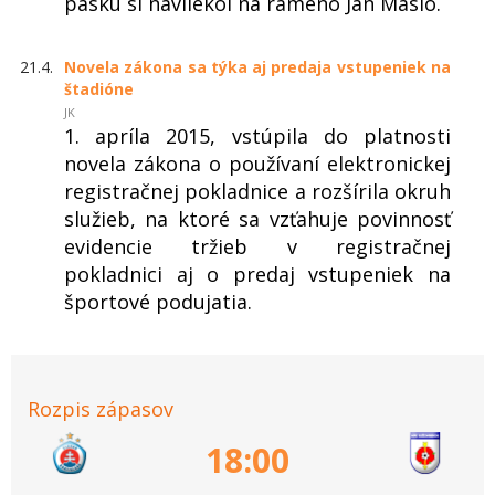
pásku si navliekol na rameno Ján Maslo.
21.4.
Novela zákona sa týka aj predaja vstupeniek na
štadióne
JK
1. apríla 2015, vstúpila do platnosti
novela zákona o používaní elektronickej
registračnej pokladnice a rozšírila okruh
služieb, na ktoré sa vzťahuje povinnosť
evidencie tržieb v registračnej
pokladnici aj o predaj vstupeniek na
športové podujatia.
Rozpis zápasov
18:00