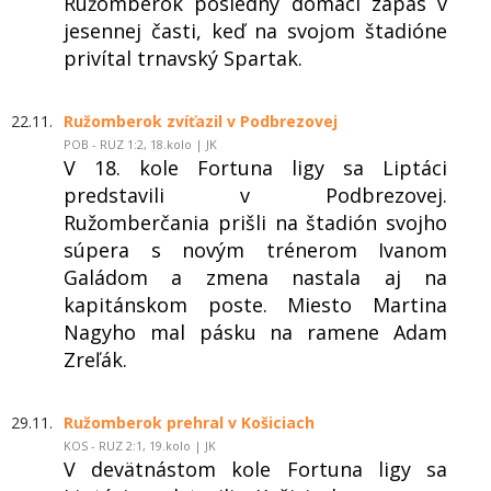
Ružomberok posledný domáci zápas v
jesennej časti, keď na svojom štadióne
privítal trnavský Spartak.
22.11.
Ružomberok zvíťazil v Podbrezovej
POB - RUZ 1:2, 18.kolo | JK
V 18. kole Fortuna ligy sa Liptáci
predstavili v Podbrezovej.
Ružomberčania prišli na štadión svojho
súpera s novým trénerom Ivanom
Galádom a zmena nastala aj na
kapitánskom poste. Miesto Martina
Nagyho mal pásku na ramene Adam
Zreľák.
29.11.
Ružomberok prehral v Košiciach
KOS - RUZ 2:1, 19.kolo | JK
V devätnástom kole Fortuna ligy sa