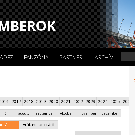
MBEROK
ÁDEŽ
FANZÓNA
PARTNERI
ARCHÍV
2016
2017
2018
2019
2020
2021
2022
2023
2024
2025
2026
júl
august
september
október
november
december
otácií
vrátane anotácií