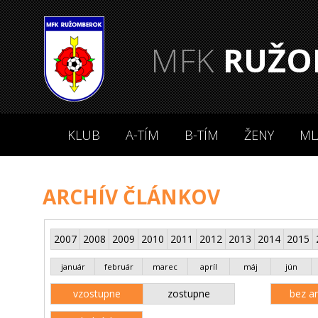
MFK
RUŽO
KLUB
A-TÍM
B-TÍM
ŽENY
ML
ARCHÍV ČLÁNKOV
2007
2008
2009
2010
2011
2012
2013
2014
2015
január
február
marec
apríl
máj
jún
vzostupne
zostupne
bez an