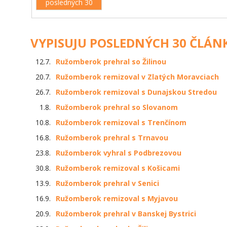
posledných 30
VYPISUJU POSLEDNÝCH 30 ČLÁN
12.7.
Ružomberok prehral so Žilinou
20.7.
Ružomberok remizoval v Zlatých Moravciach
26.7.
Ružomberok remizoval s Dunajskou Stredou
1.8.
Ružomberok prehral so Slovanom
10.8.
Ružomberok remizoval s Trenčínom
16.8.
Ružomberok prehral s Trnavou
23.8.
Ružomberok vyhral s Podbrezovou
30.8.
Ružomberok remizoval s Košicami
13.9.
Ružomberok prehral v Senici
16.9.
Ružomberok remizoval s Myjavou
20.9.
Ružomberok prehral v Banskej Bystrici