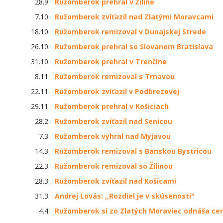
28.9.
Ružomberok prehral v Žiline
7.10.
Ružomberok zvíťazil nad Zlatými Moravcami
18.10.
Ružomberok remizoval v Dunajskej Strede
26.10.
Ružomberok prehral so Slovanom Bratislava
31.10.
Ružomberok prehral v Trenčíne
8.11.
Ružomberok remizoval s Trnavou
22.11.
Ružomberok zvíťazil v Podbrezovej
29.11.
Ružomberok prehral v Košiciach
28.2.
Ružomberok zvíťazil nad Senicou
7.3.
Ružomberok vyhral nad Myjavou
14.3.
Ružomberok remizoval s Banskou Bystricou
22.3.
Ružomberok remizoval so Žilinou
28.3.
Ružomberok zvíťazil nad Košicami
31.3.
Andrej Lovás: ,,Rozdiel je v skúsenosti"
4.4.
Ružomberok si zo Zlatých Moraviec odnáša cen